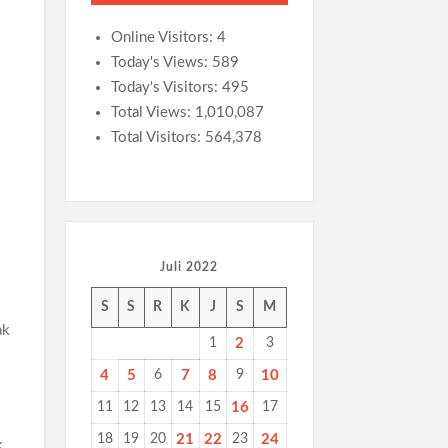
Online Visitors:
4
Today's Views:
589
Today's Visitors:
495
Total Views:
1,010,087
Total Visitors:
564,378
Juli 2022
i
S
S
R
K
J
S
M
ak
1
2
3
4
5
6
7
8
9
10
11
12
13
14
15
16
17
18
19
20
21
22
23
24
k