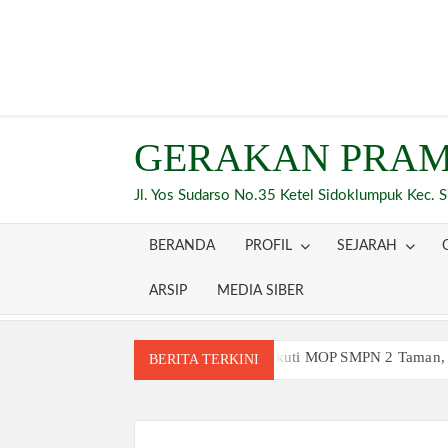
Skip
to
content
GERAKAN PRAM
Jl. Yos Sudarso No.35 Ketel Sidoklumpuk Kec. 
BERANDA
PROFIL
SEJARAH
ARSIP
MEDIA SIBER
Siswa Baru Antusias Ikuti MOP SMPN 2 Taman,
BERITA TERKINI
Berjalan 2 Kilometer hingga Taklukkan Berag
Ambalan SMAN 3 Sidoarjo Gelar Anjangsana dan
Relevansi Pemikiran Baden-Powell dalam Pemb