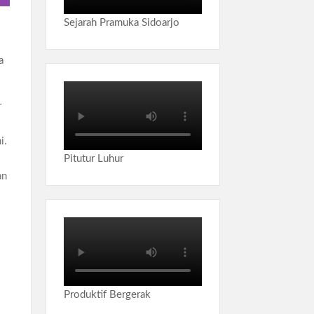
Sejarah Pramuka Sidoarjo
a
r
i.
Pitutur Luhur
an
Produktif Bergerak