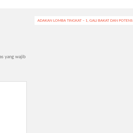
ADAKAN LOMBA TINGKAT – 1, GALI BAKAT DAN POTENS
as yang wajib