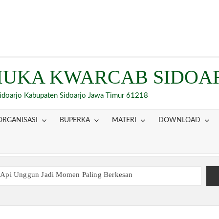
UKA KWARCAB SIDOA
Sidoarjo Kabupaten Sidoarjo Jawa Timur 61218
ORGANISASI
BUPERKA
MATERI
DOWNLOAD
 Api Unggun Jadi Momen Paling Berkesan
am Ujian, Inilah Perjuangan Pramuka SMK Plus NU Sidoarjo
 Buka Bersama 2026, Pererat Tali Persaudaraan
inaan Kepemimpinan, Kerja Sama Tim, dan Pendidikan