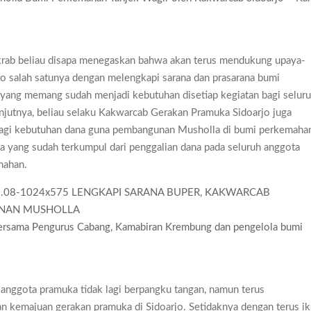
uduran 2026 Diwarnai Penampilan Tari Kreasi Berselendang
gkitan Pramuka yang Lebih Inovatif dan Progresif
ti Gelar Rapat Kerja
krab beliau disapa menegaskan bahwa akan terus mendukung upaya-
 salah satunya dengan melengkapi sarana dan prasarana bumi
yang memang sudah menjadi kebutuhan disetiap kegiatan bagi selur
anjutnya, beliau selaku Kakwarcab Gerakan Pramuka Sidoarjo juga
bagi kebutuhan dana guna pembangunan Musholla di bumi perkemaha
na yang sudah terkumpul dari penggalian dana pada seluruh anggota
mahan.
bersama Pengurus Cabang, Kamabiran Krembung dan pengelola bumi
uh anggota pramuka tidak lagi berpangku tangan, namun terus
 kemajuan gerakan pramuka di Sidoarjo. Setidaknya dengan terus ik