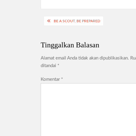
l
h
A
e
a
p
Navigasi
g
r
BE A SCOUT, BE PREPARED
p
pos
r
e
a
Tinggalkan Balasan
m
Alamat email Anda tidak akan dipublikasikan.
Ru
ditandai
*
Komentar
*