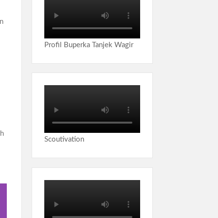
an
Profil Buperka Tanjek Wagir
uh
Scoutivation
h