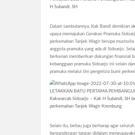
Ajang Kompetensi Antar Ambalan II SMKN 2 B
H Subandi, SH
Musran X Kwarran Jabon Jadi Titik Awal Keban
Peringanti Momentum Hardiknas, Kwarran Seda
Dalam sambutannya, Kak Bandi demikian a
upaya memajukan Gerakan Pramuka Sidoarjo
perkemahan Tanjek Wagir berupa musholla 
anggota pramuka yang ada di Sidoarjo. Sel
berkenan memberikan dukungan finansial 
kebanggaan pramuka Sidoarjo ini selain da
pramuka melalui tim pengelola bumi perke
Kakwarcab Sidoarjo – Kak H Subandi, SH 
perkemahan Tanjek Wagir Krembung
Selain itu, beliau juga berharap agar selur
bergandengan tangan didalam mengupayakan