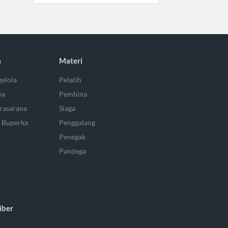
a
Materi
elola
Pelatih
wa
Pembina
rasarana
Siaga
 Buperka
Penggalang
Penegak
Pandega
iber