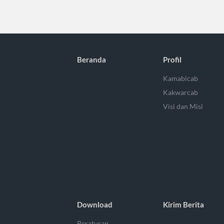
Beranda
Profil
Kamabicab
Kakwarcab
Visi dan Misi
Download
Kirim Berita
Peraturan