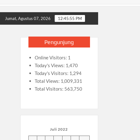
Sidoarjo
Ambalan SMAN 3 Sidoarjo Gelar Anjangsana dan Buka
Jumat, Agustus 07, 2026
12:45:55 PM
Pengunjung
Online Visitors:
1
Today's Views:
1,470
Today's Visitors:
1,294
Total Views:
1,009,331
Total Visitors:
563,750
Juli 2022