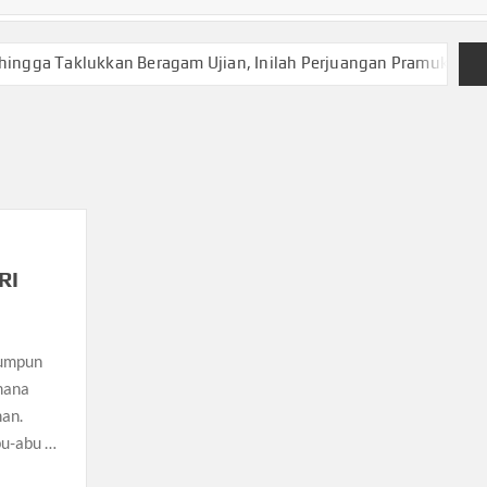
aklukkan Beragam Ujian, Inilah Perjuangan Pramuka SMK Plus NU 
RI
Rumpun
imana
an.
bu-abu …