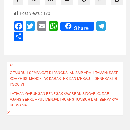
Post Views :
170
F
T
E
W
T
Share
a
wi
m
h
el
S
c
tt
ail
at
e
h
e
er
s
gr
ar
b
A
a
e
Navigasi
o
p
m
GEMURUH SEMANGAT DI PANGKALAN SMP YPM 1 TAMAN: SAAT
pos
o
p
KOMPETISI MENCETAK KARAKTER DAN MERAJUT GENERASI DI
PSCC VI
k
LATIHAN GABUNGAN PENEGAK KWARRAN SIDOARJO: DARI
AJANG BERKUMPUL MENJADI RUANG TUMBUH DAN BERKARYA
BERSAMA