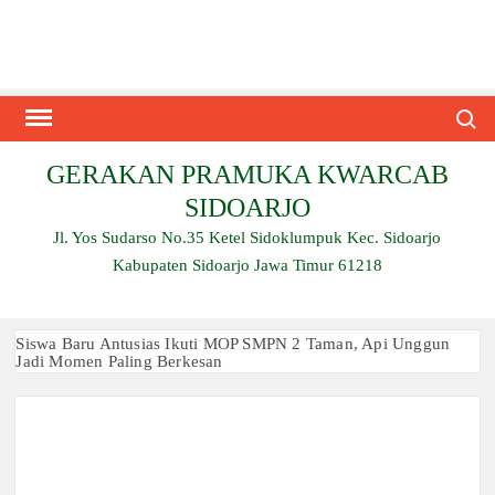
Skip
to
content
Search
GERAKAN PRAMUKA KWARCAB
SIDOARJO
Jl. Yos Sudarso No.35 Ketel Sidoklumpuk Kec. Sidoarjo
Kabupaten Sidoarjo Jawa Timur 61218
Siswa Baru Antusias Ikuti MOP SMPN 2 Taman, Api Unggun
Jadi Momen Paling Berkesan
Berjalan 2 Kilometer hingga Taklukkan Beragam Ujian, Inilah
Perjuangan Pramuka SMK Plus NU Sidoarjo
Ambalan SMAN 3 Sidoarjo Gelar Anjangsana dan Buka
Bersama 2026, Pererat Tali Persaudaraan