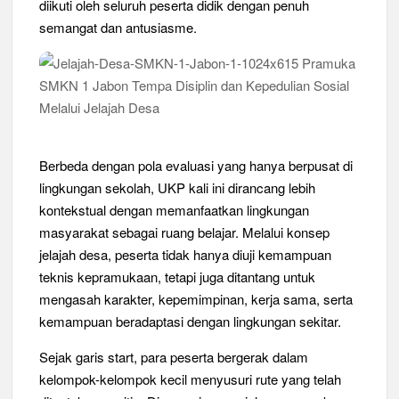
diikuti oleh seluruh peserta didik dengan penuh
Kwarran Porong Gembleng Penegak Pramuka Lewat Pelatihan
semangat dan antusiasme.
Keprotokoleran
Tumbuhkan Ceria dan Karakter Sejak Dini, 704 Pramuka
Siaga Ramaikan Pesta Siaga Kwarran Prambon 2026
Ceria Bersama Pramuka Siaga: Membangun Generasi Tangguh
dan Berkarakter
Berbeda dengan pola evaluasi yang hanya berpusat di
lingkungan sekolah, UKP kali ini dirancang lebih
Karena Karakter Tidak Dibentuk di Ruang Nyaman, LT-1
kontekstual dengan memanfaatkan lingkungan
SDN Pagerwojo Hadir Menempa Ketangguhan
masyarakat sebagai ruang belajar. Melalui konsep
jelajah desa, peserta tidak hanya diuji kemampuan
Gelar Musppanitera 2026, Kwarran Taman Cetak Pemimpin
Baru dan Perkuat Kolaborasi Lintas Pangkalan
teknis kepramukaan, tetapi juga ditantang untuk
mengasah karakter, kepemimpinan, kerja sama, serta
Ajang Kompetensi Antar Ambalan II SMKN 2 Buduran 2026
kemampuan beradaptasi dengan lingkungan sekitar.
Diwarnai Penampilan Tari Kreasi Berselendang
Sejak garis start, para peserta bergerak dalam
Musran X Kwarran Jabon Jadi Titik Awal Kebangkitan
kelompok-kelompok kecil menyusuri rute yang telah
Pramuka yang Lebih Inovatif dan Progresif