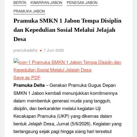
Relevansi Pemikiran Baden-Powell dalam Pembinaan
BERITA
KWARRAN JABON
PENEGAK JABON
Kepemimpinan, Kerja Sama Tim, dan Pendidikan Karakter
PRAMUKA JABON
Generasi Muda di Era Digital
Semangat “Cerdas, Ceria, Cekatan” Warnai Pesta Siaga
Pramuka SMKN 1 Jabon Tempa Disiplin
Kwarran Sukodono Tahun 2026
dan Kepedulian Sosial Melalui Jelajah
Berkarakter, Berprestasi, Berbudi Luhur : Lomba Tingkat I
Desa
Gudep 14.077-14.078 Pangkalan SDN Sidodadi 1 Taman
Cetak Generasi Tangguh
pramukadelta
7 Juni 2026
Pramuka SMKN 1 Jabon Tempa Disiplin dan Kepedulian
Sosial Melalui Jelajah Desa
Save as PDF
Gemuruh Semangat di Pangkalan SMP YPM 1 Taman: Saat
Pramuka Delta
– Gerakan Pramuka Gugus Depan
Kompetisi Mencetak Karakter dan Merajut Generasi di PSCC
VI
SMKN 1 Jabon kembali menunjukkan komitmennya
dalam membentuk generasi muda yang tangguh,
Perkuat Kepemimpinan dan Demokrasi, Kwarran Jabon Gelar
disiplin, dan berkarakter melalui kegiatan Uji
Dianpinsa serta Musppanitera 2026
Kecakapan Pramuka (UKP) yang dikemas dalam
bentuk Jelajah Desa, Jumat (5/6/2026). Kegiatan yang
Bukan Cuma Kemah! Pramuka SMK YPM 3 Taman Adopsi
berlangsung sejak pagi hingga siang hari tersebut
Sistem Kerja Industri Lewat KPDA