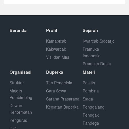
Beranda
Profil
Sejarah
Kamabicab
Kwarcab Sidoarjo
Kakwarcab
Pramuka
Indonesia
Visi dan Misi
Pramuka Dunia
Organisasi
Buperka
Materi
Struktur
Tim Pengelola
Pelatih
Majelis
Cara Sewa
Pembina
Pembimbing
Sarana Prasarana
Siaga
Dewan
Kegiatan Buperka
Penggalang
Kehormatan
Penegak
Pengurus
Pandega
DKC