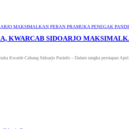
on
GALANG
TERAMPIL
–
A, KWARCAB SIDOARJO MAKSIMALK
AJANG
BERAKSI
PENGGALANG
BERPRESTASI
muka Kwartir Cabang Sidoarjo Pusinfo – Dalam rangka persiapan Ap