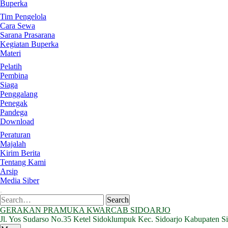
Buperka
Tim Pengelola
Cara Sewa
Sarana Prasarana
Kegiatan Buperka
Materi
Pelatih
Pembina
Siaga
Penggalang
Penegak
Pandega
Download
Peraturan
Majalah
Kirim Berita
Tentang Kami
Arsip
Media Siber
Search
Search
for:
GERAKAN PRAMUKA KWARCAB SIDOARJO
Jl. Yos Sudarso No.35 Ketel Sidoklumpuk Kec. Sidoarjo Kabupaten S