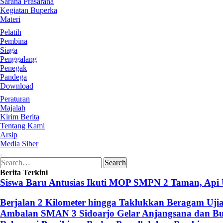
Sarana Prasarana
Kegiatan Buperka
Materi
Pelatih
Pembina
Siaga
Penggalang
Penegak
Pandega
Download
Peraturan
Majalah
Kirim Berita
Tentang Kami
Arsip
Media Siber
Search
Search
for:
Berita Terkini
Siswa Baru Antusias Ikuti MOP SMPN 2 Taman, Api
Berjalan 2 Kilometer hingga Taklukkan Beragam Uji
Ambalan SMAN 3 Sidoarjo Gelar Anjangsana dan Buk