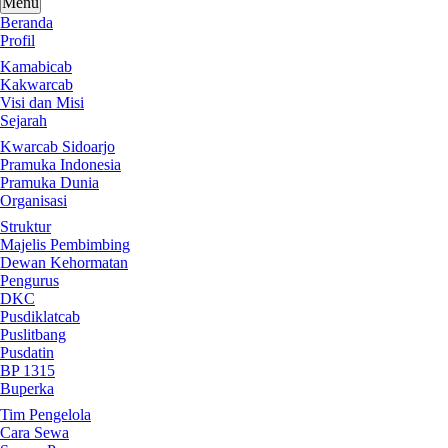
Menu
Beranda
Profil
Kamabicab
Kakwarcab
Visi dan Misi
Sejarah
Kwarcab Sidoarjo
Pramuka Indonesia
Pramuka Dunia
Organisasi
Struktur
Majelis Pembimbing
Dewan Kehormatan
Pengurus
DKC
Pusdiklatcab
Puslitbang
Pusdatin
BP 1315
Buperka
Tim Pengelola
Cara Sewa