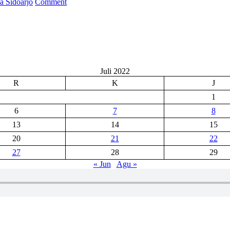
on
a Sidoarjo
Comment
BENTUK
KORPS
PROTOKOL
PRAMUKA,
KWARCAB
SIDOARJO
MAKSIMALKAN
Juli 2022
PERAN
R
K
J
PRAMUKA
PENEGAK
1
PANDEGA
6
7
8
13
14
15
20
21
22
27
28
29
« Jun
Agu »