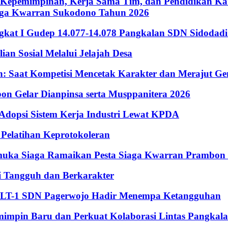
Kepemimpinan, Kerja Sama Tim, dan Pendidikan Kara
iaga Kwarran Sukodono Tahun 2026
ingkat I Gudep 14.077-14.078 Pangkalan SDN Sidodad
n Sosial Melalui Jelajah Desa
Saat Kompetisi Mencetak Karakter dan Merajut Gen
n Gelar Dianpinsa serta Musppanitera 2026
psi Sistem Kerja Industri Lewat KPDA
elatihan Keprotokoleran
amuka Siaga Ramaikan Pesta Siaga Kwarran Prambon
 Tangguh dan Berkarakter
, LT-1 SDN Pagerwojo Hadir Menempa Ketangguhan
impin Baru dan Perkuat Kolaborasi Lintas Pangkal