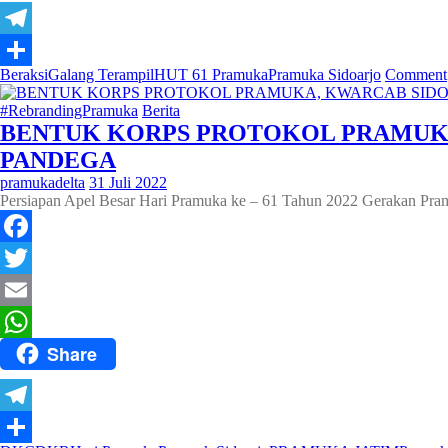
Telegram
Beraksi
Galang Terampil
HUT 61 Pramuka
Pramuka Sidoarjo
Comment
Share
#RebrandingPramuka
Berita
BENTUK KORPS PROTOKOL PRAMUK
PANDEGA
pramukadelta
31 Juli 2022
Persiapan Apel Besar Hari Pramuka ke – 61 Tahun 2022 Gerakan Pra
Facebook
Twitter
Email
Share
WhatsApp
Telegram