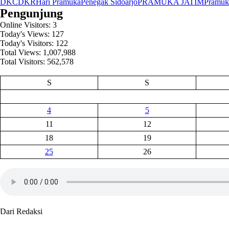
DKC
DKR
Hari Pramuka
Penegak Sidoarjo
PRAMUKA JATIM
Pramuk
Share
Pengunjung
Online Visitors:
3
Today's Views:
127
Today's Visitors:
122
Total Views:
1,007,988
Total Visitors:
562,578
S
S
4
5
11
12
18
19
25
26
Dari Redaksi