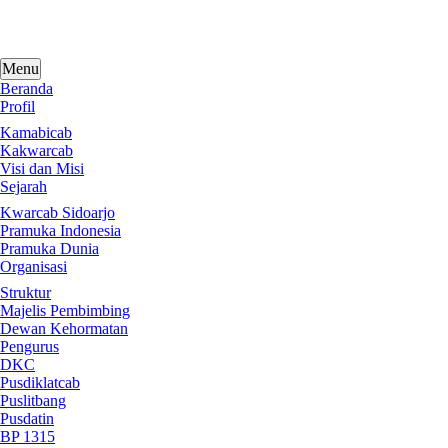
Skip
to
content
Menu
Beranda
Profil
Kamabicab
Kakwarcab
Visi dan Misi
Sejarah
Kwarcab Sidoarjo
Pramuka Indonesia
Pramuka Dunia
Organisasi
Struktur
Majelis Pembimbing
Dewan Kehormatan
Pengurus
DKC
Pusdiklatcab
Puslitbang
Pusdatin
BP 1315