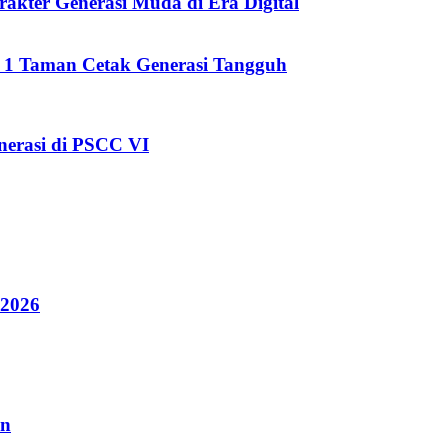
kter Generasi Muda di Era Digital
i 1 Taman Cetak Generasi Tangguh
erasi di PSCC VI
 2026
an