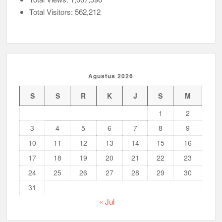
Total Visitors:
562,212
Peringanti Momentum Hardiknas, Kwarran Sedati Gelar Rapat
Kerja
Agustus 2026
S
S
R
K
J
S
M
1
2
3
4
5
6
7
8
9
10
11
12
13
14
15
16
17
18
19
20
21
22
23
24
25
26
27
28
29
30
31
« Jul