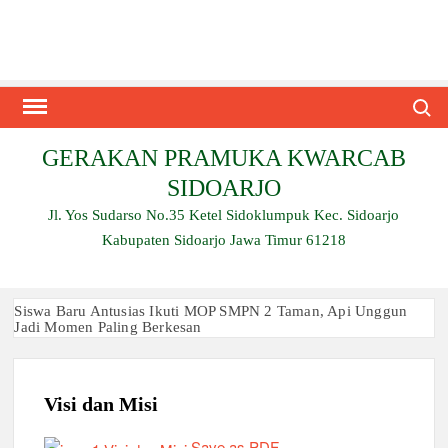
Skip
to
content
Search
GERAKAN PRAMUKA KWARCAB
SIDOARJO
Jl. Yos Sudarso No.35 Ketel Sidoklumpuk Kec. Sidoarjo
Kabupaten Sidoarjo Jawa Timur 61218
Siswa Baru Antusias Ikuti MOP SMPN 2 Taman, Api Unggun
Jadi Momen Paling Berkesan
Berjalan 2 Kilometer hingga Taklukkan Beragam Ujian, Inilah
Perjuangan Pramuka SMK Plus NU Sidoarjo
Visi dan Misi
Ambalan SMAN 3 Sidoarjo Gelar Anjangsana dan Buka
Bersama 2026, Pererat Tali Persaudaraan
Save as PDF