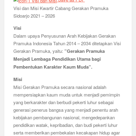
Relevansi Pemikiran Baden-Powell dalam Pembinaan
Kepemimpinan, Kerja Sama Tim, dan Pendidikan Karakter
Visi dan Misi Kwartir Cabang Gerakan Pramuka
Generasi Muda di Era Digital
Sidoarjo 2021 – 2026
Semangat “Cerdas, Ceria, Cekatan” Warnai Pesta Siaga
Kwarran Sukodono Tahun 2026
Visi
Dalam upaya Penyusunan Arah Kebijakan Gerakan
Berkarakter, Berprestasi, Berbudi Luhur : Lomba Tingkat I
Pramuka Indonesia Tahun 2014 – 2034 ditetapkan Visi
Gudep 14.077-14.078 Pangkalan SDN Sidodadi 1 Taman
Cetak Generasi Tangguh
Gerakan Pramuka, yaitu:
”Gerakan Pramuka
Menjadi Lembaga Pendidikan Utama bagi
Pramuka SMKN 1 Jabon Tempa Disiplin dan Kepedulian
Pembentukan Karakter Kaum Muda”.
Sosial Melalui Jelajah Desa
Misi
Gemuruh Semangat di Pangkalan SMP YPM 1 Taman: Saat
Misi Gerakan Pramuka secara nasional adalah
Kompetisi Mencetak Karakter dan Merajut Generasi di PSCC
VI
mempersiapkan kaum muda untuk menjadi pemimpin
yang berkarakter dan berbudi pekerti luhur sebagai
Perkuat Kepemimpinan dan Demokrasi, Kwarran Jabon Gelar
generasi penerus bangsa yang menjadi penentu arah
Dianpinsa serta Musppanitera 2026
kebijakan pembangunan nasional, mengedepankan
pendidikan watak, kepribadian, dan budi pekerti luhur
Bukan Cuma Kemah! Pramuka SMK YPM 3 Taman Adopsi
Sistem Kerja Industri Lewat KPDA
serta memberikan pembekalan kecakapan hidup agar