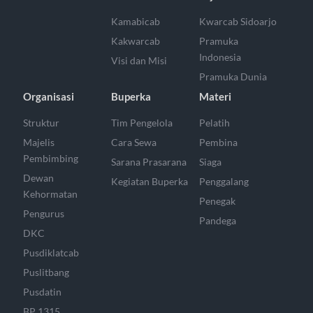
Kamabicab
Kwarcab Sidoarjo
Kakwarcab
Pramuka
Indonesia
Visi dan Misi
Pramuka Dunia
Organisasi
Buperka
Materi
Struktur
Tim Pengelola
Pelatih
Majelis
Cara Sewa
Pembina
Pembimbing
Sarana Prasarana
Siaga
Dewan
Kegiatan Buperka
Penggalang
Kehormatan
Penegak
Pengurus
Pandega
DKC
Pusdiklatcab
Puslitbang
Pusdatin
BP 1315