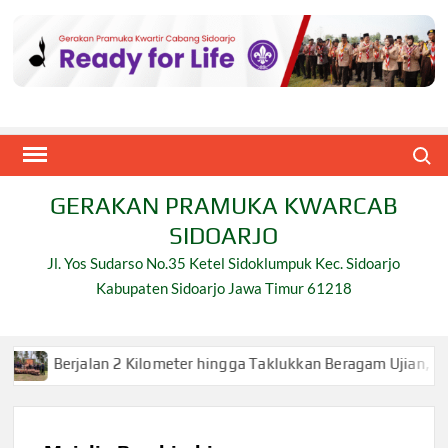
Skip
to
content
Search
GERAKAN PRAMUKA KWARCAB
SIDOARJO
Jl. Yos Sudarso No.35 Ketel Sidoklumpuk Kec. Sidoarjo
Kabupaten Sidoarjo Jawa Timur 61218
n 2 Kilometer hingga Taklukkan Beragam Ujian, Inilah Perjuanga