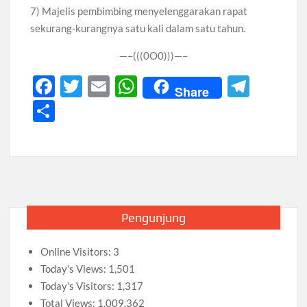
7) Majelis pembimbing menyelenggarakan rapat
sekurang-kurangnya satu kali dalam satu tahun.
—–(((0O0)))—–
F
T
E
W
T
Share
ac
w
m
h
el
S
e
itt
ail
at
e
h
b
er
s
gr
ar
o
A
a
e
o
p
m
k
p
Pengunjung
Online Visitors:
3
Today's Views:
1,501
Today's Visitors:
1,317
Total Views:
1,009,362