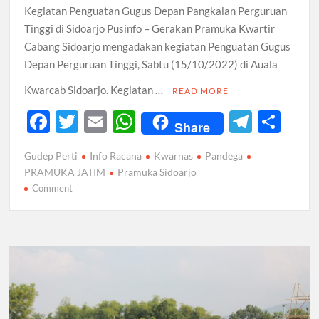
Kegiatan Penguatan Gugus Depan Pangkalan Perguruan
Tinggi di Sidoarjo Pusinfo – Gerakan Pramuka Kwartir
Cabang Sidoarjo mengadakan kegiatan Penguatan Gugus
Depan Perguruan Tinggi, Sabtu (15/10/2022) di Auala
Kwarcab Sidoarjo. Kegiatan …
READ MORE
F
T
E
W
T
S
Share
ac
w
m
h
el
h
Gudep Perti
Info Racana
Kwarnas
Pandega
e
itt
ail
at
e
ar
PRAMUKA JATIM
Pramuka Sidoarjo
b
er
s
gr
e
on
Comment
Bentuk
o
A
a
Forum
o
p
m
Komunikasi
k
Sebagai
p
Langkah
Awal
Kebangkitan
Pramuka