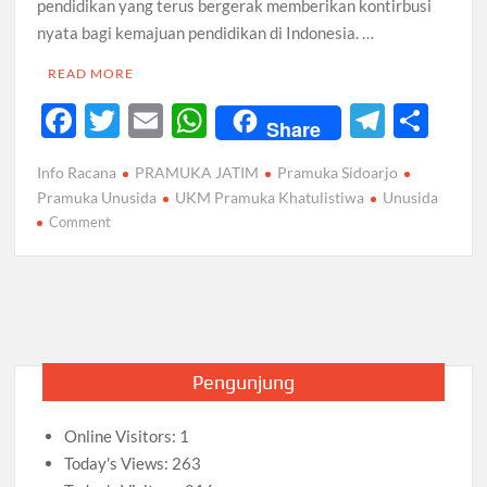
pendidikan yang terus bergerak memberikan kontirbusi
nyata bagi kemajuan pendidikan di Indonesia. …
READ MORE
F
T
E
W
T
S
Share
ac
w
m
h
el
h
Info Racana
PRAMUKA JATIM
Pramuka Sidoarjo
e
itt
ail
at
e
ar
Pramuka Unusida
UKM Pramuka Khatulistiwa
Unusida
b
er
s
gr
e
on
Comment
144
o
A
a
TAMU
o
p
m
RACANA
k
PRAMUKA
p
KHATULISTIWA
BERSEMI
Pengunjung
SETELAH
PANDEMI
Online Visitors:
1
Today's Views:
263