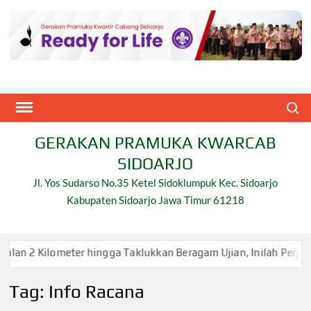
Skip
to
content
Search
GERAKAN PRAMUKA KWARCAB
SIDOARJO
Jl. Yos Sudarso No.35 Ketel Sidoklumpuk Kec. Sidoarjo
Kabupaten Sidoarjo Jawa Timur 61218
meter hingga Taklukkan Beragam Ujian, Inilah Perjuangan Pramu
Tag:
Info Racana