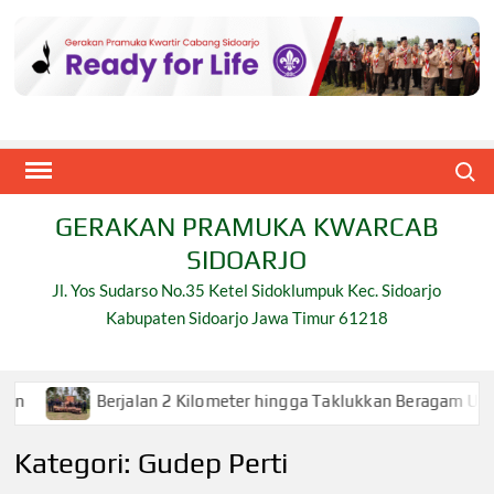
Skip
to
content
Search
GERAKAN PRAMUKA KWARCAB
SIDOARJO
Jl. Yos Sudarso No.35 Ketel Sidoklumpuk Kec. Sidoarjo
Kabupaten Sidoarjo Jawa Timur 61218
an 2 Kilometer hingga Taklukkan Beragam Ujian, Inilah Perjuan
Kategori:
Gudep Perti