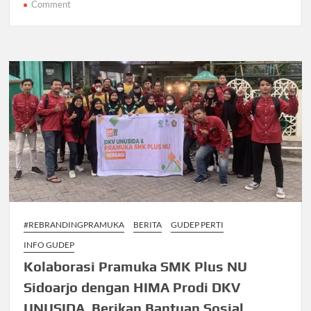
b
er
s
gr
e
on
Comment
Bangun
o
A
a
Rasa,
o
p
m
Kuatkan
k
Tekad,
p
Raih
Tujuan
Bersama
Pramuka
Universitas
NU
Sidoarjo
#REBRANDINGPRAMUKA
BERITA
GUDEP PERTI
INFO GUDEP
Kolaborasi Pramuka SMK Plus NU
Sidoarjo dengan HIMA Prodi DKV
UNUSIDA, Berikan Bantuan Sosial