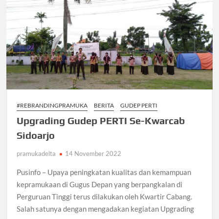
k
p
NU
Sidoarjo
dengan
HIMA
Prodi
DKV
UNUSIDA,
Berikan
Bantuan
Sosial
#REBRANDINGPRAMUKA
BERITA
GUDEP PERTI
Kepada
Upgrading Gudep PERTI Se-Kwarcab
Masyarakat
Sidoarjo
pramukadelta
14 November 2022
Pusinfo – Upaya peningkatan kualitas dan kemampuan
kepramukaan di Gugus Depan yang berpangkalan di
Perguruan Tinggi terus dilakukan oleh Kwartir Cabang.
Salah satunya dengan mengadakan kegiatan Upgrading