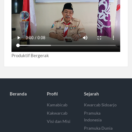
Produktif Bergerak
Beranda
Profil
Sejarah
Kamabicab
Kwarcab Sidoarjo
Kakwarcab
Pramuka
Indonesia
Visi dan Misi
Pramuka Dunia