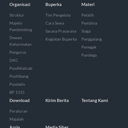
Organisasi
Buperka
Materi
Struktur
Tim Pengelola
Pelatih
Majelis
Cara Sewa
Pembina
Pembimbing
Sarana Prasarana
Siaga
Dewan
Kegiatan Buperka
Penggalang
Kehormatan
Penegak
Pengurus
Pandega
DKC
Pusdiklatcab
Puslitbang
Pusdatin
BP 1315
Download
Kirim Berita
Tentang Kami
Peraturan
Majalah
Arsip
Media Siber