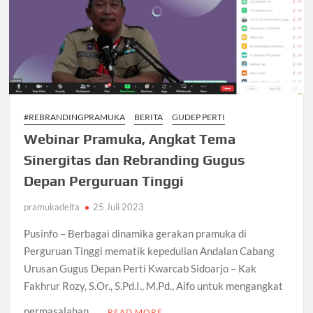
Gelar
Penerimaan
Tamu
Racana
#REBRANDINGPRAMUKA
BERITA
GUDEP PERTI
Webinar Pramuka, Angkat Tema
Sinergitas dan Rebranding Gugus
Depan Perguruan Tinggi
pramukadelta
25 Juli 2023
Pusinfo – Berbagai dinamika gerakan pramuka di
Perguruan Tinggi mematik kepedulian Andalan Cabang
Urusan Gugus Depan Perti Kwarcab Sidoarjo – Kak
Fakhrur Rozy, S.Or., S.Pd.I., M.Pd., Aifo untuk mengangkat
permasalahan …
READ MORE