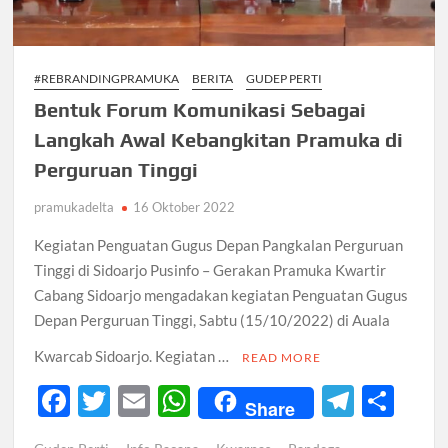
#REBRANDINGPRAMUKA
BERITA
GUDEP PERTI
Bentuk Forum Komunikasi Sebagai
Langkah Awal Kebangkitan Pramuka di
Perguruan Tinggi
pramukadelta
16 Oktober 2022
Kegiatan Penguatan Gugus Depan Pangkalan Perguruan
Tinggi di Sidoarjo Pusinfo – Gerakan Pramuka Kwartir
Cabang Sidoarjo mengadakan kegiatan Penguatan Gugus
Depan Perguruan Tinggi, Sabtu (15/10/2022) di Auala
Kwarcab Sidoarjo. Kegiatan …
READ MORE
F
T
E
W
T
S
Share
ac
w
m
h
el
h