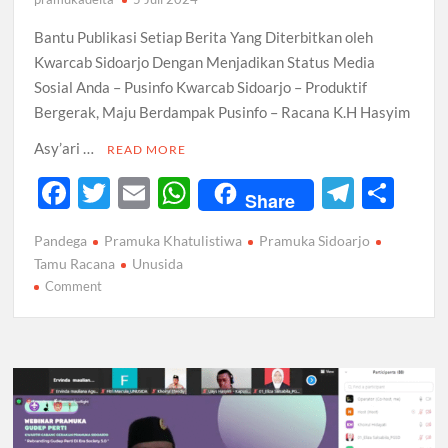
Bantu Publikasi Setiap Berita Yang Diterbitkan oleh
Kwarcab Sidoarjo Dengan Menjadikan Status Media
Sosial Anda – Pusinfo Kwarcab Sidoarjo – Produktif
Bergerak, Maju Berdampak Pusinfo – Racana K.H Hasyim
Asy’ari …
READ MORE
F
T
E
W
T
S
Share
ac
w
m
h
el
h
Pandega
Pramuka Khatulistiwa
Pramuka Sidoarjo
e
itt
ail
at
e
ar
Tamu Racana
Unusida
b
er
s
gr
e
on
Comment
Bekali
o
A
a
Dengan
o
p
m
Water
k
Rescue,
p
Pramuka
Khatulistiwa
Unusida