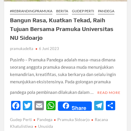
#REBRANDINGPRAMUKA
BERITA
GUDEP PERTI
PANDEGA
Bangun Rasa, Kuatkan Tekad, Raih
Tujuan Bersama Pramuka Universitas
NU Sidoarjo
pramukadelta
6 Juni 2023
Pusinfo – Pramuka Pandega adalah masa–masa dimana
seorang anggota pramuka dewasa muda menunjukkan
kemandirian, kreatifitas, suka berkarya dan selalu ingin
menunjukkan eksistensinya. Pada golongan pramuka
pandega pola pembinaan dilakukan dalam …
READ MORE
F
T
E
W
T
S
Share
ac
w
m
h
el
h
Gudep Perti
Pandega
Pramuka Sidoarjo
Racana
e
itt
ail
at
e
ar
Khatulistiwa
Unusida