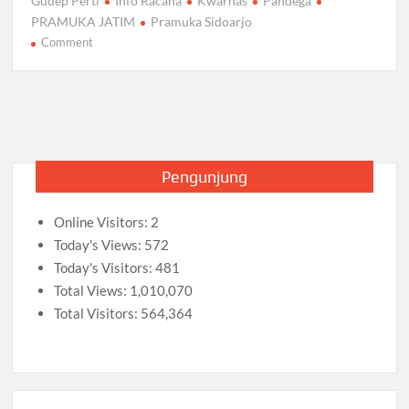
Gudep Perti
Info Racana
Kwarnas
Pandega
e
itt
ail
at
e
ar
PRAMUKA JATIM
Pramuka Sidoarjo
b
er
s
gr
e
on
Comment
Bentuk
o
A
a
Forum
o
p
m
Komunikasi
k
Sebagai
p
Langkah
Awal
Pengunjung
Kebangkitan
Pramuka
Online Visitors:
2
di
Perguruan
Today's Views:
572
Tinggi
Today's Visitors:
481
Total Views:
1,010,070
Total Visitors:
564,364