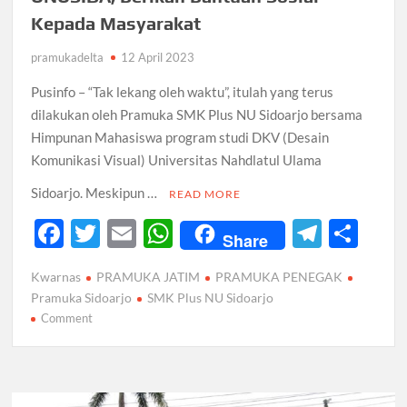
Kepada Masyarakat
pramukadelta
12 April 2023
Pusinfo – “Tak lekang oleh waktu”, itulah yang terus
dilakukan oleh Pramuka SMK Plus NU Sidoarjo bersama
Himpunan Mahasiswa program studi DKV (Desain
Komunikasi Visual) Universitas Nahdlatul Ulama
Sidoarjo. Meskipun …
READ MORE
F
T
E
W
T
S
Share
ac
w
m
h
el
h
Kwarnas
PRAMUKA JATIM
PRAMUKA PENEGAK
e
itt
ail
at
e
ar
Pramuka Sidoarjo
SMK Plus NU Sidoarjo
b
er
s
gr
e
on
Comment
Kolaborasi
o
A
a
Pramuka
o
p
m
SMK
Plus