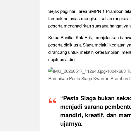
Ajang Kompetensi Antar Ambalan II SMKN 2 B
Sejak pagi hari, area SMPN 1 Prambon tel
Musran X Kwarran Jabon Jadi Titik Awal Keban
tampak antusias mengikuti setiap rangkaian
Peringanti Momentum Hardiknas, Kwarran Seda
peserta menghadirkan suasana hangat yang 
Ketua Panitia, Kak Erik, menjelaskan bahw
peserta didik usia Siaga melalui kegiatan y
dirancang untuk melatih keterampilan, men
sejak usia dini.
“Pesta Siaga bukan seka
menjadi sarana pembentu
mandiri, kreatif, dan m
ujarnya.