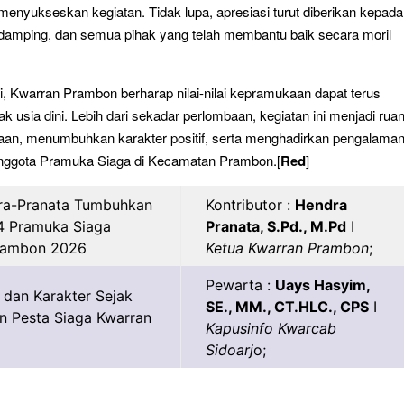
nyukseskan kegiatan. Tidak lupa, apresiasi turut diberikan kepada
ndamping, dan semua pihak yang telah membantu baik secara moril
i, Kwarran Prambon berharap nilai-nilai kepramukaan dapat terus
k usia dini. Lebih dari sekadar perlombaan, kegiatan ini menjadi rua
an, menumbuhkan karakter positif, serta menghadirkan pengalama
anggota Pramuka Siaga di Kecamatan Prambon.[
Red
]
Kontributor :
Hendra
Pranata, S.Pd., M.Pd
I
Ketua Kwarran Prambon
;
Pewarta :
Uays Hasyim,
SE., MM., CT.HLC., CPS
I
Kapusinfo Kwarcab
Sidoarj
o;