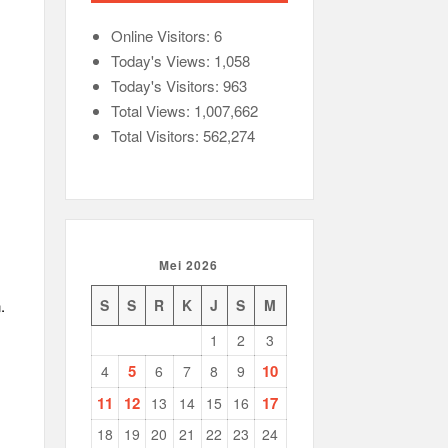
Online Visitors:
6
Today's Views:
1,058
Today's Visitors:
963
Total Views:
1,007,662
Total Visitors:
562,274
Mei 2026
.
S
S
R
K
J
S
M
1
2
3
5
10
4
6
7
8
9
11
12
17
13
14
15
16
18
19
20
21
22
23
24