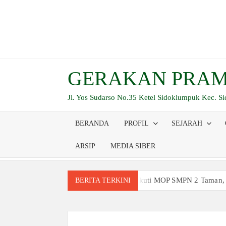
Skip
to
content
GERAKAN PRAM
Jl. Yos Sudarso No.35 Ketel Sidoklumpuk Kec. S
BERANDA
PROFIL
SEJARAH
ARSIP
MEDIA SIBER
Siswa Baru Antusias Ikuti MOP SMPN 2 Taman,
BERITA TERKINI
Berjalan 2 Kilometer hingga Taklukkan Berag
Ambalan SMAN 3 Sidoarjo Gelar Anjangsana dan
Relevansi Pemikiran Baden-Powell dalam Pemb