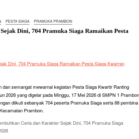
ta Siaga Kwarran Sukodono Tahun 2026
N
PESTA SIAGA
PRAMUKA PRAMBON
ba Tingkat I Gudep 14.077-14.078 Pangkalan SDN Sidodadi 1
Sejak Dini, 704 Pramuka Siaga Ramaikan Pesta
edulian Sosial Melalui Jelajah Desa
an: Saat Kompetisi Mencetak Karakter dan Merajut
 Jabon Gelar Dianpinsa serta Musppanitera 2026
n Adopsi Sistem Kerja Industri Lewat KPDA
 dan semangat mewarnai kegiatan Pesta Siaga Kwartir Ranting
wat Pelatihan Keprotokoleran
n 2026 yang digelar pada Minggu, 17 Mei 2026 di SMPN 1 Prambon
 Pramuka Siaga Ramaikan Pesta Siaga Kwarran Prambon
engan diikuti sebanyak 704 peserta Pramuka Siaga serta 88 pembina
e-Kecamatan Prambon.
erasi Tangguh dan Berkarakter
yaman, LT-1 SDN Pagerwojo Hadir Menempa Ketangguhan
k Pemimpin Baru dan Perkuat Kolaborasi Lintas Pangkalan