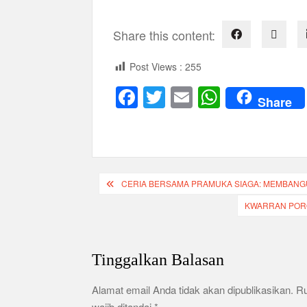
Share this content:
Post Views :
255
F
T
E
W
Share
a
wi
m
h
c
tt
ail
at
e
er
s
b
A
Navigasi
CERIA BERSAMA PRAMUKA SIAGA: MEMBAN
o
p
pos
KWARRAN POR
o
p
k
Tinggalkan Balasan
Alamat email Anda tidak akan dipublikasikan.
R
wajib ditandai
*