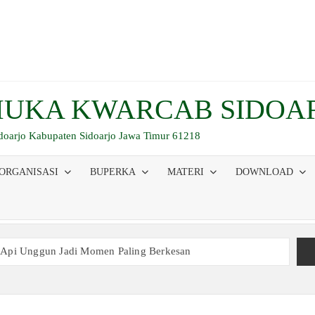
UKA KWARCAB SIDOA
idoarjo Kabupaten Sidoarjo Jawa Timur 61218
ORGANISASI
BUPERKA
MATERI
DOWNLOAD
 Api Unggun Jadi Momen Paling Berkesan
am Ujian, Inilah Perjuangan Pramuka SMK Plus NU Sidoarjo
 Buka Bersama 2026, Pererat Tali Persaudaraan
inaan Kepemimpinan, Kerja Sama Tim, dan Pendidikan