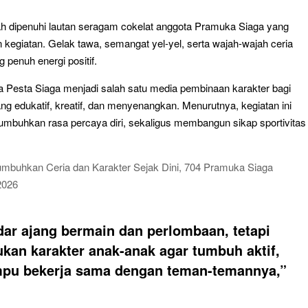
uduran 2026 Diwarnai Penampilan Tari Kreasi Berselendang
ah dipenuhi lautan seragam cokelat anggota Pramuka Siaga yang
gkitan Pramuka yang Lebih Inovatif dan Progresif
 kegiatan. Gelak tawa, semangat yel-yel, serta wajah-wajah ceria
ti Gelar Rapat Kerja
penuh energi positif.
a Pesta Siaga menjadi salah satu media pembinaan karakter bagi
ang edukatif, kreatif, dan menyenangkan. Menurutnya, kegiatan ini
umbuhkan rasa percaya diri, sekaligus membangun sikap sportivitas
dar ajang bermain dan perlombaan, tetapi
kan karakter anak-anak agar tumbuh aktif,
ampu bekerja sama dengan teman-temannya,”