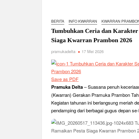
Karakter Generasi Muda di Era Digital
Semangat “Cerdas, Ceria, Cekatan” Warnai Pes
BERITA
INFO KWARRAN
KWARRAN PRAMBO
Berkarakter, Berprestasi, Berbudi Luhur : Lom
Tumbuhkan Ceria dan Karakter 
Taman Cetak Generasi Tangguh
Siaga Kwarran Prambon 2026
Pramuka SMKN 1 Jabon Tempa Disiplin dan Kep
pramukadelta
17 Mei 2026
Gemuruh Semangat di Pangkalan SMP YPM 1 Tam
Generasi di PSCC VI
Perkuat Kepemimpinan dan Demokrasi, Kwarran
Bukan Cuma Kemah! Pramuka SMK YPM 3 Tama
Save as PDF
Pramuka Delta
– Suasana penuh keceriaan
Kwarran Porong Gembleng Penegak Pramuka Le
(Kwarran) Gerakan Pramuka Prambon Tahu
Tumbuhkan Ceria dan Karakter Sejak Dini, 704
Kegiatan tahunan ini berlangsung meriah d
2026
pendamping dari berbagai gugus depan s
Ceria Bersama Pramuka Siaga: Membangun Gen
Karena Karakter Tidak Dibentuk di Ruang N
Gelar Musppanitera 2026, Kwarran Taman Ceta