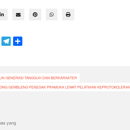
T
S
el
h
e
ar
gr
e
a
GUN GENERASI TANGGUH DAN BERKARAKTER
m
ONG GEMBLENG PENEGAK PRAMUKA LEWAT PELATIHAN KEPROTOKOLERA
uas yang