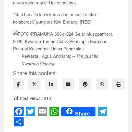
muda yang mandiri ke depannya.
“Mari berlatih lebih keras dan mandiri melalui
kolaborasi,” pungkas Kak Endang. [
RED
]
Pewarta
: Agus Andrianto
– Tim pusinfo
Kwarcab Sidoarjo
;
Share this content:
Post Views :
210
F
T
E
W
T
Share
a
wi
m
h
el
S
c
tt
ail
at
e
h