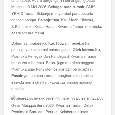
tahun 2026. Acara bergengsi ini berlangsung pada
Minggu, 10 Mei 2026.
Sebagai tuan rumah
, SMK
Bukan Cuma Kemah! Pramuka SMK YPM 3 Taman Adopsi
Sistem Kerja Industri Lewat KPDA
YPM 3 Taman Sidoarjo menyambut para peserta
dengan hangat.
Selanjutnya
, Kak Moch. Ridwan,
Kwarran Porong Gembleng Penegak Pramuka Lewat Pelatihan
S.Pd., selaku Ketua Harian Kwarran Taman membuka
Keprotokoleran
acara secara resmi.
Tumbuhkan Ceria dan Karakter Sejak Dini, 704 Pramuka
Dalam sambutannya, Kak Ridwan menekankan
Siaga Ramaikan Pesta Siaga Kwarran Prambon 2026
pentingnya kolaborasi antaranggota.
Oleh karena itu
,
Pramuka Penegak dan Pandega di Kwarran Taman
Ceria Bersama Pramuka Siaga: Membangun Generasi Tangguh
dan Berkarakter
harus terus bersatu. Beliau juga meminta anggota
Pramuka agar konsisten belajar dan beradaptasi.
Karena Karakter Tidak Dibentuk di Ruang Nyaman, LT-1
Pasalnya
, tuntutan zaman mengharuskan setiap
SDN Pagerwojo Hadir Menempa Ketangguhan
individu meningkatkan kapasitas pribadi masing-
masing.
Gelar Musppanitera 2026, Kwarran Taman Cetak Pemimpin
Baru dan Perkuat Kolaborasi Lintas Pangkalan
Ajang Kompetensi Antar Ambalan II SMKN 2 Buduran 2026
Diwarnai Penampilan Tari Kreasi Berselendang