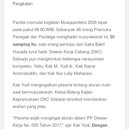
Musran X Kwarran Jabon Jadi Titik Awal Kebangkitan
Pramuka yang Lebih Inovatif dan Progresif
Panitia memulai kegiatan Musppanitera 2026 tepat
pada pukul 08.00 WIB. Sebanyak 48 orang Pramuka
Peringanti Momentum Hardiknas, Kwarran Sedati Gelar Rapat
Kerja
Penegak dan Pandega menghadiri musyawarah ini.
Di
samping itu
, satu orang peninjau dari Saka Bakti
Husada turut hadir. Dewan Kerja Cabang (DKC)
Sidoarjo pun mengirimkan beberapa narasumber
kompeten. Yaitu, Kak M. Yudi A., Kak Nazar
Achmaluddin, dan Kak Nur Laily Maharani.
Kak Yudi mengingatkan peserta tentang aturan main
saat bermusyawarah. Ketua Bidang Kajian
Kepramukaan DKC Sidoarjo tersebut memberikan
arahan yang jelas.
“Peserta wajib mengingat aturan dalam PP Dewan
Kerja No. 005 Tahun 2017,” ujar Kak Yudi.
Dengan