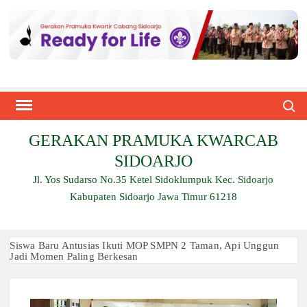
Skip
to
content
Search
GERAKAN PRAMUKA KWARCAB
SIDOARJO
Jl. Yos Sudarso No.35 Ketel Sidoklumpuk Kec. Sidoarjo
Kabupaten Sidoarjo Jawa Timur 61218
Siswa Baru Antusias Ikuti MOP SMPN 2 Taman, Api Unggun
Jadi Momen Paling Berkesan
Berjalan 2 Kilometer hingga Taklukkan Beragam Ujian, Inilah
Perjuangan Pramuka SMK Plus NU Sidoarjo