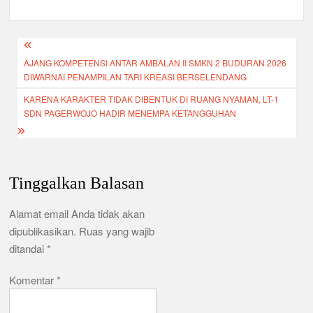
e
er
s
gr
ar
b
A
a
e
Navigasi
o
p
m
AJANG KOMPETENSI ANTAR AMBALAN II SMKN 2 BUDURAN 2026
pos
o
p
DIWARNAI PENAMPILAN TARI KREASI BERSELENDANG
k
KARENA KARAKTER TIDAK DIBENTUK DI RUANG NYAMAN, LT-1
SDN PAGERWOJO HADIR MENEMPA KETANGGUHAN
Tinggalkan Balasan
Alamat email Anda tidak akan
dipublikasikan.
Ruas yang wajib
ditandai
*
Komentar
*