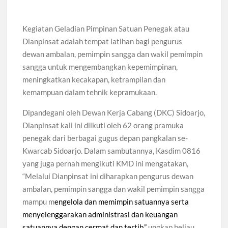
Bukan Cuma Kemah! Pramuka SMK YPM 3 Taman Adopsi
Kegiatan Geladian Pimpinan Satuan Penegak atau
Sistem Kerja Industri Lewat KPDA
Dianpinsat adalah tempat latihan bagi pengurus
dewan ambalan, pemimpin sangga dan wakil pemimpin
Kwarran Porong Gembleng Penegak Pramuka Lewat Pelatihan
Keprotokoleran
sangga untuk mengembangkan kepemimpinan,
meningkatkan kecakapan, ketrampilan dan
Tumbuhkan Ceria dan Karakter Sejak Dini, 704 Pramuka
kemampuan dalam tehnik kepramukaan.
Siaga Ramaikan Pesta Siaga Kwarran Prambon 2026
Dipandegani oleh Dewan Kerja Cabang (DKC) Sidoarjo,
Ceria Bersama Pramuka Siaga: Membangun Generasi Tangguh
Dianpinsat kali ini diikuti oleh 62 orang pramuka
dan Berkarakter
penegak dari berbagai gugus depan pangkalan se-
Kwarcab Sidoarjo. Dalam sambutannya, Kasdim 0816
Karena Karakter Tidak Dibentuk di Ruang Nyaman, LT-1
yang juga pernah mengikuti KMD ini mengatakan,
SDN Pagerwojo Hadir Menempa Ketangguhan
“Melalui Dianpinsat ini diharapkan pengurus dewan
ambalan, pemimpin sangga dan wakil pemimpin sangga
Gelar Musppanitera 2026, Kwarran Taman Cetak Pemimpin
Baru dan Perkuat Kolaborasi Lintas Pangkalan
mampu m
engelola dan memimpin satuannya serta
menyelenggarakan administrasi dan keuangan
Ajang Kompetensi Antar Ambalan II SMKN 2 Buduran 2026
satuannya dengan cermat dan tertib.”
ungkap beliau