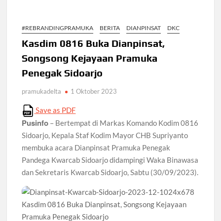
Ambalan SMAN 3 Sidoarjo Gelar Anjangsana dan Buka
Bersama 2026, Pererat Tali Persaudaraan
#REBRANDINGPRAMUKA
BERITA
DIANPINSAT
DKC
Relevansi Pemikiran Baden-Powell dalam Pembinaan
Kepemimpinan, Kerja Sama Tim, dan Pendidikan Karakter
Kasdim 0816 Buka Dianpinsat,
Generasi Muda di Era Digital
Songsong Kejayaan Pramuka
Semangat “Cerdas, Ceria, Cekatan” Warnai Pesta Siaga
Kwarran Sukodono Tahun 2026
Penegak Sidoarjo
pramukadelta
1 Oktober 2023
Berkarakter, Berprestasi, Berbudi Luhur : Lomba Tingkat I
Gudep 14.077-14.078 Pangkalan SDN Sidodadi 1 Taman
Cetak Generasi Tangguh
Save as PDF
Pusinfo
– Bertempat di Markas Komando Kodim 0816
Pramuka SMKN 1 Jabon Tempa Disiplin dan Kepedulian
Sidoarjo, Kepala Staf Kodim Mayor CHB Supriyanto
Sosial Melalui Jelajah Desa
membuka acara Dianpinsat Pramuka Penegak
Pandega Kwarcab Sidoarjo didampingi Waka Binawasa
Gemuruh Semangat di Pangkalan SMP YPM 1 Taman: Saat
dan Sekretaris Kwarcab Sidoarjo, Sabtu (30/09/2023).
Kompetisi Mencetak Karakter dan Merajut Generasi di PSCC
VI
Perkuat Kepemimpinan dan Demokrasi, Kwarran Jabon Gelar
Dianpinsa serta Musppanitera 2026