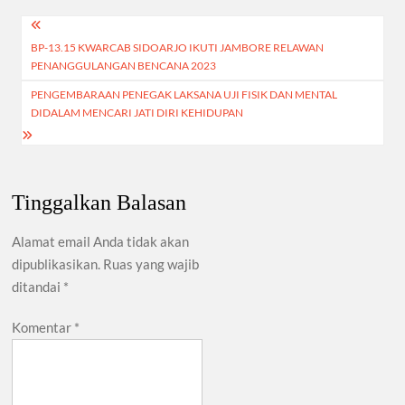
o
p
m
Navigasi
k
p
BP-13.15 KWARCAB SIDOARJO IKUTI JAMBORE RELAWAN
pos
PENANGGULANGAN BENCANA 2023
PENGEMBARAAN PENEGAK LAKSANA UJI FISIK DAN MENTAL
DIDALAM MENCARI JATI DIRI KEHIDUPAN
Tinggalkan Balasan
Alamat email Anda tidak akan
dipublikasikan.
Ruas yang wajib
ditandai
*
Komentar
*