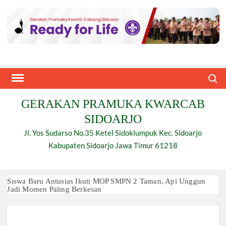
Skip
to
content
Search
GERAKAN PRAMUKA KWARCAB
SIDOARJO
Jl. Yos Sudarso No.35 Ketel Sidoklumpuk Kec. Sidoarjo
Kabupaten Sidoarjo Jawa Timur 61218
Siswa Baru Antusias Ikuti MOP SMPN 2 Taman, Api Unggun
Jadi Momen Paling Berkesan
Berjalan 2 Kilometer hingga Taklukkan Beragam Ujian, Inilah
Perjuangan Pramuka SMK Plus NU Sidoarjo