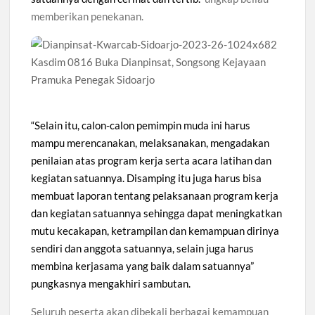
Diwarnai Penampilan Tari Kreasi Berselendang
memberikan penekanan.
Musran X Kwarran Jabon Jadi Titik Awal Kebangkitan
Pramuka yang Lebih Inovatif dan Progresif
Peringanti Momentum Hardiknas, Kwarran Sedati Gelar Rapat
Kerja
“Selain itu, calon-calon pemimpin muda ini harus
mampu merencanakan, melaksanakan, mengadakan
penilaian atas program kerja serta acara latihan dan
kegiatan satuannya. Disamping itu juga harus bisa
membuat laporan tentang pelaksanaan program kerja
dan kegiatan satuannya sehingga dapat meningkatkan
mutu kecakapan, ketrampilan dan kemampuan dirinya
sendiri dan anggota satuannya, selain juga harus
membina kerjasama yang baik dalam satuannya”
pungkasnya mengakhiri sambutan.
Seluruh peserta akan dibekali berbagai kemampuan