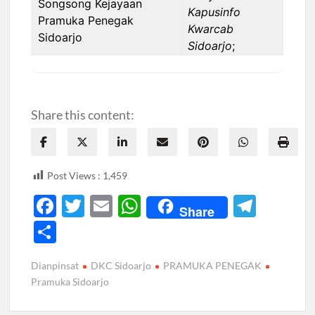
Kapusinfo
Kwarcab
Sidoarjo
;
Share this content:
Post Views :
1,459
F
T
E
W
T
Share
ac
w
m
h
el
S
e
itt
ail
at
e
h
Dianpinsat
DKC Sidoarjo
PRAMUKA PENEGAK
b
er
s
gr
ar
Pramuka Sidoarjo
o
A
a
e