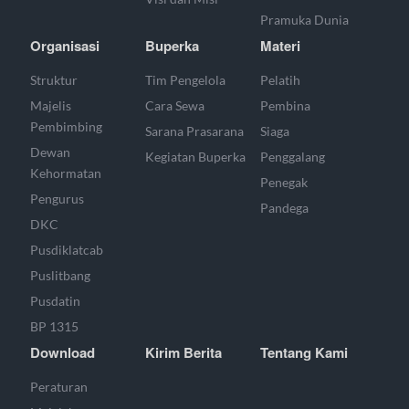
Pramuka Dunia
Organisasi
Buperka
Materi
Struktur
Tim Pengelola
Pelatih
Majelis
Cara Sewa
Pembina
Pembimbing
Sarana Prasarana
Siaga
Dewan
Kegiatan Buperka
Penggalang
Kehormatan
Penegak
Pengurus
Pandega
DKC
Pusdiklatcab
Puslitbang
Pusdatin
BP 1315
Download
Kirim Berita
Tentang Kami
Peraturan