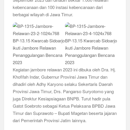
kebencanaan dan 100 instasi kebencanaan dari
Bukan Cuma Kemah! Pramuka SMK YPM 3 Taman Adopsi
berbagai wilayah di Jawa Timur.
Sistem Kerja Industri Lewat KPDA
Kwarran Porong Gembleng Penegak Pramuka Lewat Pelatihan
Keprotokoleran
Tumbuhkan Ceria dan Karakter Sejak Dini, 704 Pramuka
Siaga Ramaikan Pesta Siaga Kwarran Prambon 2026
Ceria Bersama Pramuka Siaga: Membangun Generasi Tangguh
Kegiatan jambore relawan 2023 ini dibuka oleh Dra. Hj.
dan Berkarakter
Khofifah Indar, Gubernur Provinsi Jawa Timur dan
dihadiri oleh Adhy Karyono selaku Sekertaris Daerah
Karena Karakter Tidak Dibentuk di Ruang Nyaman, LT-1
SDN Pagerwojo Hadir Menempa Ketangguhan
Provinsi Jawa Timur, Drs. Pangarso Suryotomo yang
juga Direktur Kesiapsiagaan BNPB. Turut hadir pula
Gelar Musppanitera 2026, Kwarran Taman Cetak Pemimpin
Gatot Soebroto sebagai Ketua Pelaksana BPBD Jawa
Baru dan Perkuat Kolaborasi Lintas Pangkalan
Timur dan Suprawoto – Bupati Magetan beserta jajaran
dari Pemerintah Provinsi Jatim lainnya.
Ajang Kompetensi Antar Ambalan II SMKN 2 Buduran 2026
Diwarnai Penampilan Tari Kreasi Berselendang