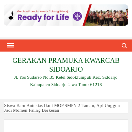
Skip
to
content
Search
GERAKAN PRAMUKA KWARCAB
SIDOARJO
Jl. Yos Sudarso No.35 Ketel Sidoklumpuk Kec. Sidoarjo
Kabupaten Sidoarjo Jawa Timur 61218
Siswa Baru Antusias Ikuti MOP SMPN 2 Taman, Api Unggun
Jadi Momen Paling Berkesan
Berjalan 2 Kilometer hingga Taklukkan Beragam Ujian, Inilah
Perjuangan Pramuka SMK Plus NU Sidoarjo