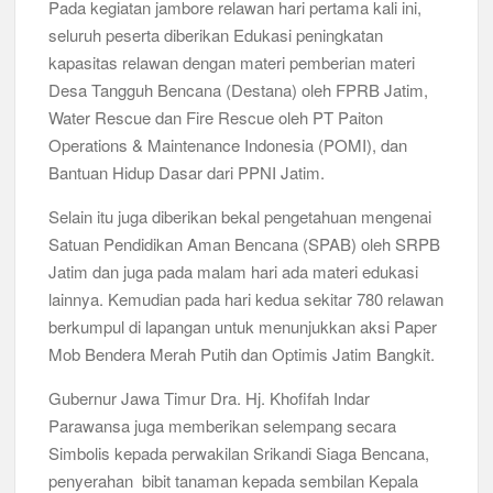
Pada kegiatan jambore relawan hari pertama kali ini,
seluruh peserta diberikan Edukasi peningkatan
Musran X Kwarran Jabon Jadi Titik Awal Kebangkitan
Pramuka yang Lebih Inovatif dan Progresif
kapasitas relawan dengan materi pemberian materi
Desa Tangguh Bencana (Destana) oleh FPRB Jatim,
Peringanti Momentum Hardiknas, Kwarran Sedati Gelar Rapat
Water Rescue dan Fire Rescue oleh PT Paiton
Kerja
Operations & Maintenance Indonesia (POMI), dan
Bantuan Hidup Dasar dari PPNI Jatim.
Selain itu juga diberikan bekal pengetahuan mengenai
Satuan Pendidikan Aman Bencana (SPAB) oleh SRPB
Jatim dan juga pada malam hari ada materi edukasi
lainnya. Kemudian pada hari kedua sekitar 780 relawan
berkumpul di lapangan untuk menunjukkan aksi Paper
Mob Bendera Merah Putih dan Optimis Jatim Bangkit.
Gubernur Jawa Timur Dra. Hj. Khofifah Indar
Parawansa juga memberikan selempang secara
Simbolis kepada perwakilan Srikandi Siaga Bencana,
penyerahan bibit tanaman kepada sembilan Kepala