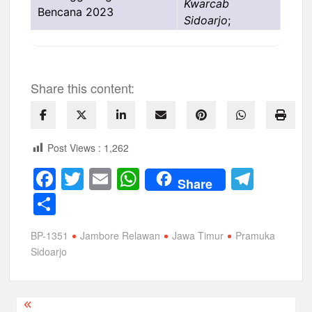
Kwarcab
Sidoarjo
;
Share this content:
Post Views :
1,262
F
T
E
W
T
Share
a
wi
m
h
el
S
c
tt
ail
at
e
h
BP-1351
Jambore Relawan
Jawa Timur
Pramuka
e
er
s
gr
ar
Sidoarjo
b
A
a
e
o
p
m
Navigasi