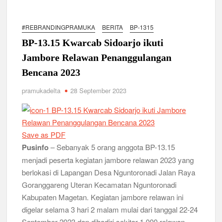
Ambalan SMAN 3 Sidoarjo Gelar Anjangsana dan Buka
Bersama 2026, Pererat Tali Persaudaraan
#REBRANDINGPRAMUKA
BERITA
BP-1315
Relevansi Pemikiran Baden-Powell dalam Pembinaan
Kepemimpinan, Kerja Sama Tim, dan Pendidikan Karakter
BP-13.15 Kwarcab Sidoarjo ikuti
Generasi Muda di Era Digital
Semangat “Cerdas, Ceria, Cekatan” Warnai Pesta Siaga
Jambore Relawan Penanggulangan
Kwarran Sukodono Tahun 2026
Bencana 2023
pramukadelta
28 September 2023
Berkarakter, Berprestasi, Berbudi Luhur : Lomba Tingkat I
Gudep 14.077-14.078 Pangkalan SDN Sidodadi 1 Taman
Cetak Generasi Tangguh
Pramuka SMKN 1 Jabon Tempa Disiplin dan Kepedulian
Save as PDF
Sosial Melalui Jelajah Desa
Pusinfo
– Sebanyak 5 orang anggota BP-13.15
menjadi peserta kegiatan jambore relawan 2023 yang
Gemuruh Semangat di Pangkalan SMP YPM 1 Taman: Saat
berlokasi di Lapangan Desa Nguntoronadi Jalan Raya
Kompetisi Mencetak Karakter dan Merajut Generasi di PSCC
VI
Goranggareng Uteran Kecamatan Nguntoronadi
Kabupaten Magetan. Kegiatan jambore relawan ini
Perkuat Kepemimpinan dan Demokrasi, Kwarran Jabon Gelar
digelar selama 3 hari 2 malam mulai dari tanggal 22-24
Dianpinsa serta Musppanitera 2026
September 2023 dan dihadiri sekitar 1.000 relawan