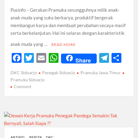
Pusinfo – Gerakan Pramuka sesungguhnya milik anak-
anak muda yang suka berkarya, produktif bergerak
membangun karya dan membuat perubahan secaya masif
serta berkelanjutan. Hal ini selaras dengan karakteristik
anak muda yang …
READ MORE
F
T
E
W
T
S
Share
ac
w
m
h
el
h
DKC Sidoarjo
Penegak Sidoarjo
Pramuka Jawa Timur
e
itt
ail
at
e
ar
Pramuka Sidoarjo
b
er
s
gr
e
on
Comment
Sidparcab
o
A
a
Upaya
o
p
m
Produktif
k
Bergerak
p
Mendobrak
Stagnasi
Pramuka
ARTIKEL
BERITA
DKC