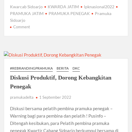
ac
w
m
h
el
h
Kwarcab Sidoarjo
KWARDA JATIM
lpknasional2022
e
itt
ail
at
e
ar
PRAMUKA JATIM
PRAMUKA PENEGAK
Pramuka
b
er
s
gr
e
Sidoarjo
on
Comment
o
A
a
PESAN
o
p
m
KAK
k
p
ATALIA
RIDWAN
KAMIL,
UNTUK
#REBRANDINGPRAMUKA
BERITA
DKC
PRAMUKA
Diskusi Produktif, Dorong Kebangkitan
PENEGAK
DAN
Penegak
PANDEGA
pramukadelta
1 September 2022
SIDOARJO
Diskusi bersama pelatih pembina pramuka penegak –
Warning bagi para pembina dan pelatih ! Pusinfo –
Ditengah kesibukan, para Pelatih pembina pramuka
penegak Kwartir Cabang Sidoarjo berkumpul bersama di