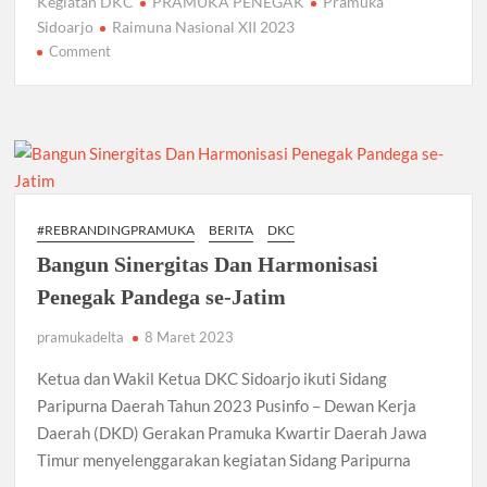
Kegiatan DKC
PRAMUKA PENEGAK
Pramuka
e
itt
ail
at
e
ar
Sidoarjo
Raimuna Nasional XII 2023
b
er
s
gr
e
on
Comment
SELEKSI
o
A
a
PESERTA
o
p
m
RAIMUNA
k
NASIONAL
p
XII
2023
KONTINGEN
#REBRANDINGPRAMUKA
BERITA
DKC
CABANG
Bangun Sinergitas Dan Harmonisasi
SIDOARJO
Penegak Pandega se-Jatim
pramukadelta
8 Maret 2023
Ketua dan Wakil Ketua DKC Sidoarjo ikuti Sidang
Paripurna Daerah Tahun 2023 Pusinfo – Dewan Kerja
Daerah (DKD) Gerakan Pramuka Kwartir Daerah Jawa
Timur menyelenggarakan kegiatan Sidang Paripurna