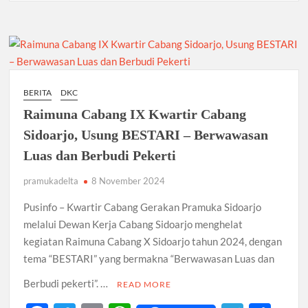
o
p
m
Pramuka
k
p
Penegak
Terbaik
yang
Terpilih
Menjadi
BERITA
DKC
Petugas
Raimuna Cabang IX Kwartir Cabang
Upacara
Pembukaan
Sidoarjo, Usung BESTARI – Berwawasan
Raicab
Luas dan Berbudi Pekerti
IX
Sidoarjo
pramukadelta
8 November 2024
Tahun
2024
Pusinfo – Kwartir Cabang Gerakan Pramuka Sidoarjo
melalui Dewan Kerja Cabang Sidoarjo menghelat
kegiatan Raimuna Cabang X Sidoarjo tahun 2024, dengan
tema “BESTARI” yang bermakna “Berwawasan Luas dan
Berbudi pekerti”. …
READ MORE