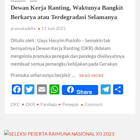
Sebelum
Dewan Kerja Ranting, Waktunya Bangkit
Keberangkatan
Berkarya atau Terdegradasi Selamanya
pramukadelta
11 Juni 2023
Ditulis oleh : Uays Hasyim Pusinfo – Semakin tak
bernyalinya Dewan Kerja Ranting (DKR) didalam
mengelola pramuka penegak dan pandega diwilayahnya
membuat semua pemangku kebijakan pada Gerakan
Pramuka seharusnya berpikir …
READ MORE
F
T
E
W
T
S
Share
ac
w
m
h
el
h
DKC
DKR
Pandega
Penegak
on
Comment
e
itt
ail
at
e
ar
Dewan
b
er
s
gr
e
Kerja
Ranting,
o
A
a
Waktunya
o
p
m
Bangkit