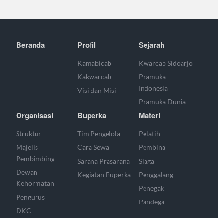
Beranda
Profil
Sejarah
Kamabicab
Kwarcab Sidoarjo
Kakwarcab
Pramuka
Indonesia
Visi dan Misi
Pramuka Dunia
Organisasi
Buperka
Materi
Struktur
Tim Pengelola
Pelatih
Majelis
Cara Sewa
Pembina
Pembimbing
Sarana Prasarana
Siaga
Dewan
Kegiatan Buperka
Penggalang
Kehormatan
Penegak
Pengurus
Pandega
DKC