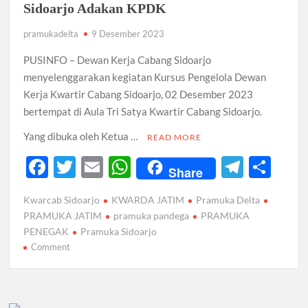
Sidoarjo Adakan KPDK
Berwawasan
Luas,
pramukadelta
9 Desember 2023
Berbudi
Pekerti
PUSINFO – Dewan Kerja Cabang Sidoarjo
Luhur
menyelenggarakan kegiatan Kursus Pengelola Dewan
Kerja Kwartir Cabang Sidoarjo, 02 Desember 2023
bertempat di Aula Tri Satya Kwartir Cabang Sidoarjo.
Yang dibuka oleh Ketua …
READ MORE
F
T
E
W
T
S
Share
ac
w
m
h
el
h
Kwarcab Sidoarjo
KWARDA JATIM
Pramuka Delta
e
itt
ail
at
e
ar
PRAMUKA JATIM
pramuka pandega
PRAMUKA
b
er
s
gr
e
PENEGAK
Pramuka Sidoarjo
on
Comment
o
A
a
Selaraskan
o
p
m
Visi,
k
p
Dewan
Kerja