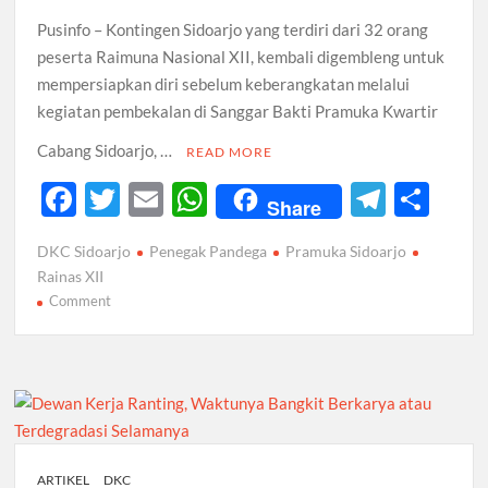
Pusinfo – Kontingen Sidoarjo yang terdiri dari 32 orang
peserta Raimuna Nasional XII, kembali digembleng untuk
mempersiapkan diri sebelum keberangkatan melalui
kegiatan pembekalan di Sanggar Bakti Pramuka Kwartir
Cabang Sidoarjo, …
READ MORE
F
T
E
W
T
S
Share
ac
w
m
h
el
h
DKC Sidoarjo
Penegak Pandega
Pramuka Sidoarjo
e
itt
ail
at
e
ar
Rainas XII
b
er
s
gr
e
on
Comment
Pembekalan
o
A
a
Peserta
o
p
m
Rainas
k
XII
p
Kontingen
Sidoarjo,
Persiapan
ARTIKEL
DKC