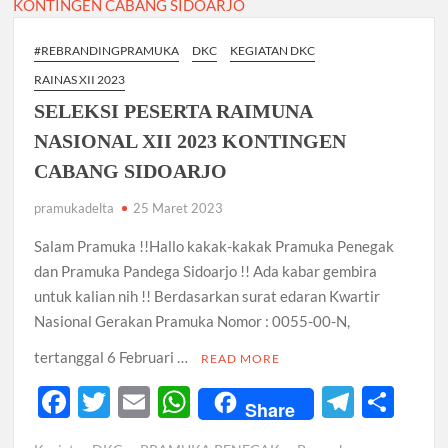
Berkarya
k
p
atau
#REBRANDINGPRAMUKA
DKC
KEGIATAN DKC
Terdegradasi
RAINAS XII 2023
Selamanya
SELEKSI PESERTA RAIMUNA
NASIONAL XII 2023 KONTINGEN
CABANG SIDOARJO
pramukadelta
25 Maret 2023
Salam Pramuka !!Hallo kakak-kakak Pramuka Penegak
dan Pramuka Pandega Sidoarjo !! Ada kabar gembira
untuk kalian nih !! Berdasarkan surat edaran Kwartir
Nasional Gerakan Pramuka Nomor : 0055-00-N,
tertanggal 6 Februari …
READ MORE
F
T
E
W
T
S
Share
ac
w
m
h
el
h