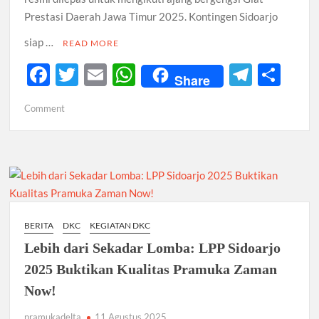
Prestasi Daerah Jawa Timur 2025. Kontingen Sidoarjo
siap …
READ MORE
F
T
E
W
T
S
Share
ac
w
m
h
el
h
on
Comment
e
itt
ail
at
e
ar
Resmi
b
er
s
gr
e
Dilepas,
Kontingen
o
A
a
Sidoarjo
o
p
m
Optimis
Raih
k
p
Kemenangan
BERITA
DKC
KEGIATAN DKC
di
Lebih dari Sekadar Lomba: LPP Sidoarjo
Giat
Prestasi
2025 Buktikan Kualitas Pramuka Zaman
Jatim
Now!
2025
pramukadelta
11 Agustus 2025