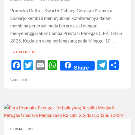
Pramuka Delta – Kwartir Cabang Gerakan Pramuka
Sidoarjo kembali menunjukkan komitmennya dalam
membina generasi muda berprestasi dengan
menyelenggarakan Lomba Prestasi Penegak (LPP) tahun
2025. Kegiatan yang berlangsung pada Minggu, 10 …
READ MORE
F
T
E
W
T
S
Share
ac
w
m
h
el
h
on
Comment
e
itt
ail
at
e
ar
Lebih
b
er
s
gr
e
dari
Sekadar
o
A
a
Lomba:
o
p
m
LPP
Sidoarjo
k
p
2025
BERITA
DKC
Buktikan