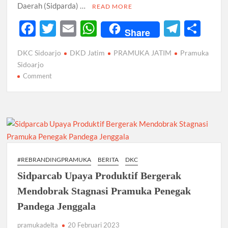
Daerah (Sidparda) …
READ MORE
F
T
E
W
T
S
Share
ac
w
m
h
el
h
DKC Sidoarjo
DKD Jatim
PRAMUKA JATIM
Pramuka
e
itt
ail
at
e
ar
Sidoarjo
b
er
s
gr
e
on
Comment
Bangun
o
A
a
Sinergitas
o
p
m
Dan
k
Harmonisasi
p
Penegak
Pandega
se-
#REBRANDINGPRAMUKA
BERITA
DKC
Jatim
Sidparcab Upaya Produktif Bergerak
Mendobrak Stagnasi Pramuka Penegak
Pandega Jenggala
pramukadelta
20 Februari 2023