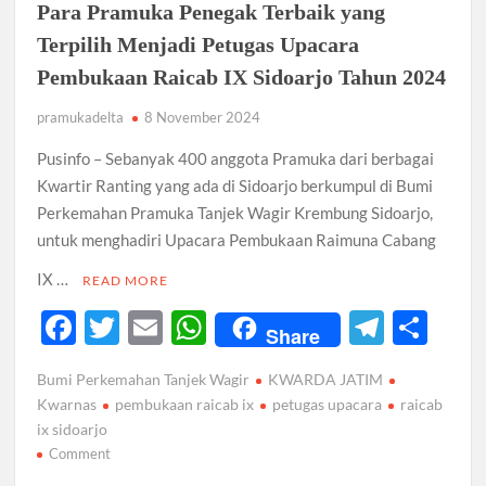
Para Pramuka Penegak Terbaik yang
Kualitas
Pramuka
Terpilih Menjadi Petugas Upacara
Zaman
Pembukaan Raicab IX Sidoarjo Tahun 2024
Now!
pramukadelta
8 November 2024
Pusinfo – Sebanyak 400 anggota Pramuka dari berbagai
Kwartir Ranting yang ada di Sidoarjo berkumpul di Bumi
Perkemahan Pramuka Tanjek Wagir Krembung Sidoarjo,
untuk menghadiri Upacara Pembukaan Raimuna Cabang
IX …
READ MORE
F
T
E
W
T
S
Share
ac
w
m
h
el
h
Bumi Perkemahan Tanjek Wagir
KWARDA JATIM
e
itt
ail
at
e
ar
Kwarnas
pembukaan raicab ix
petugas upacara
raicab
b
er
s
gr
e
ix sidoarjo
on
Comment
o
A
a
Para