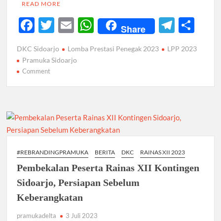
READ MORE
F
T
E
W
T
S
Share
ac
w
m
h
el
h
DKC Sidoarjo
Lomba Prestasi Penegak 2023
LPP 2023
e
itt
ail
at
e
ar
Pramuka Sidoarjo
b
er
s
gr
e
on
Comment
LPP
o
A
a
2023
o
p
m
Ajang
k
Pembuktian
p
Kualitas
Penegak
se-
#REBRANDINGPRAMUKA
BERITA
DKC
RAINAS XII 2023
Kwartir
Pembekalan Peserta Rainas XII Kontingen
Cabang
Sidoarjo
Sidoarjo, Persiapan Sebelum
Keberangkatan
pramukadelta
3 Juli 2023