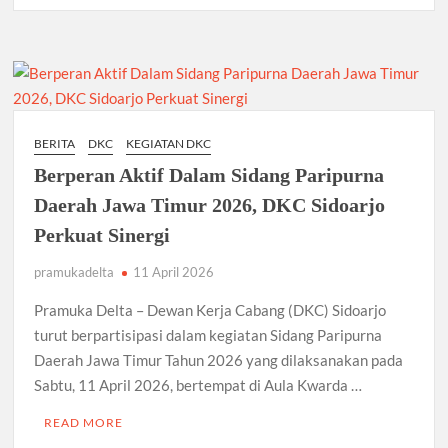
Siapkan
b
er
s
gr
e
Dirimu!,
Seleksi
Bukan Cuma Kemah! Pramuka SMK YPM 3 Taman Adopsi
o
A
a
Sistem Kerja Industri Lewat KPDA
PAW
o
p
m
DKC
Kwarran Porong Gembleng Penegak Pramuka Lewat
Sidoarjo
k
p
Pelatihan Keprotokoleran
2026
BERITA
DKC
KEGIATAN DKC
Resmi
Berperan Aktif Dalam Sidang Paripurna
Tumbuhkan Ceria dan Karakter Sejak Dini, 704 Pramuka
Dibuka
Siaga Ramaikan Pesta Siaga Kwarran Prambon 2026
Daerah Jawa Timur 2026, DKC Sidoarjo
Perkuat Sinergi
Ceria Bersama Pramuka Siaga: Membangun Generasi
Tangguh dan Berkarakter
pramukadelta
11 April 2026
Karena Karakter Tidak Dibentuk di Ruang Nyaman, LT-1
Pramuka Delta – Dewan Kerja Cabang (DKC) Sidoarjo
SDN Pagerwojo Hadir Menempa Ketangguhan
turut berpartisipasi dalam kegiatan Sidang Paripurna
Daerah Jawa Timur Tahun 2026 yang dilaksanakan pada
Gelar Musppanitera 2026, Kwarran Taman Cetak
Sabtu, 11 April 2026, bertempat di Aula Kwarda …
Pemimpin Baru dan Perkuat Kolaborasi Lintas Pangkalan
READ MORE
Ajang Kompetensi Antar Ambalan II SMKN 2 Buduran