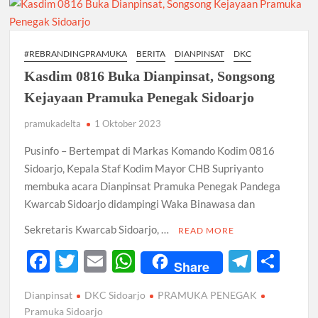
Cabang
Sidoarjo
Adakan
#REBRANDINGPRAMUKA
BERITA
DIANPINSAT
DKC
KPDK
Kasdim 0816 Buka Dianpinsat, Songsong
Kejayaan Pramuka Penegak Sidoarjo
pramukadelta
1 Oktober 2023
Pusinfo – Bertempat di Markas Komando Kodim 0816
Sidoarjo, Kepala Staf Kodim Mayor CHB Supriyanto
membuka acara Dianpinsat Pramuka Penegak Pandega
Kwarcab Sidoarjo didampingi Waka Binawasa dan
Sekretaris Kwarcab Sidoarjo, …
READ MORE
F
T
E
W
T
S
Share
ac
w
m
h
el
h
Dianpinsat
DKC Sidoarjo
PRAMUKA PENEGAK
e
itt
ail
at
e
ar
Pramuka Sidoarjo