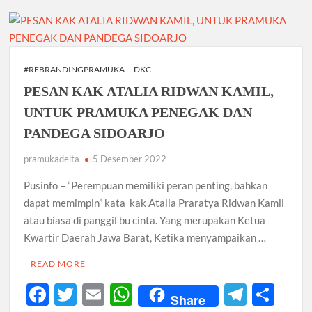
o
p
m
Pramuka
k
Penegak
p
Pandega
Semakin
Tak
#REBRANDINGPRAMUKA
DKC
Bernyali,
PESAN KAK ATALIA RIDWAN KAMIL,
Salah
Siapa
UNTUK PRAMUKA PENEGAK DAN
??
PANDEGA SIDOARJO
pramukadelta
5 Desember 2022
Pusinfo – “Perempuan memiliki peran penting, bahkan
dapat memimpin” kata kak Atalia Praratya Ridwan Kamil
atau biasa di panggil bu cinta. Yang merupakan Ketua
Kwartir Daerah Jawa Barat, Ketika menyampaikan …
READ MORE
F
T
E
W
T
S
Share