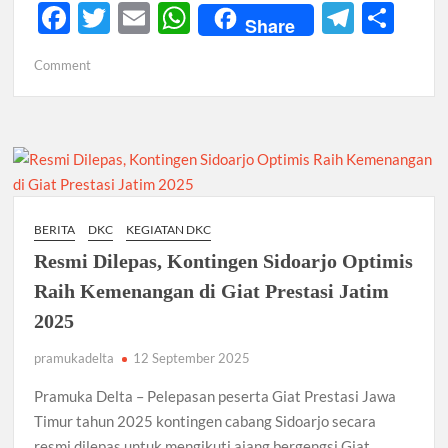
2026 Diwarnai Penampilan Tari Kreasi Berselendang
F
T
E
W
T
S
Share
ac
w
m
h
el
h
Musran X Kwarran Jabon Jadi Titik Awal Kebangkitan
on
Comment
Pramuka yang Lebih Inovatif dan Progresif
e
itt
ail
at
e
ar
Berperan
b
er
s
gr
e
Aktif
Peringanti Momentum Hardiknas, Kwarran Sedati Gelar
Dalam
Rapat Kerja
o
A
a
Sidang
o
p
m
Paripurna
Daerah
k
p
Jawa
BERITA
DKC
KEGIATAN DKC
Timur
Resmi Dilepas, Kontingen Sidoarjo Optimis
2026,
DKC
Raih Kemenangan di Giat Prestasi Jatim
Sidoarjo
2025
Perkuat
Sinergi
pramukadelta
12 September 2025
Pramuka Delta – Pelepasan peserta Giat Prestasi Jawa
Timur tahun 2025 kontingen cabang Sidoarjo secara
resmi dilepas untuk mengikuti ajang bergengsi Giat