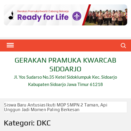
Skip
to
content
Search
GERAKAN PRAMUKA KWARCAB
SIDOARJO
Jl. Yos Sudarso No.35 Ketel Sidoklumpuk Kec. Sidoarjo
Kabupaten Sidoarjo Jawa Timur 61218
Siswa Baru Antusias Ikuti MOP SMPN 2 Taman, Api
Unggun Jadi Momen Paling Berkesan
Kategori:
DKC
Berjalan 2 Kilometer hingga Taklukkan Beragam Ujian,
Inilah Perjuangan Pramuka SMK Plus NU Sidoarjo