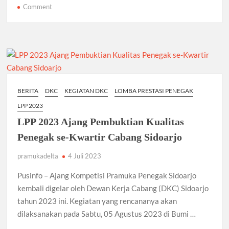
b
er
s
gr
e
on
Comment
Kasdim
o
A
a
0816
o
p
m
Buka
k
Dianpinsat,
p
Songsong
Kejayaan
Pramuka
BERITA
DKC
KEGIATAN DKC
LOMBA PRESTASI PENEGAK
Penegak
LPP 2023
Sidoarjo
LPP 2023 Ajang Pembuktian Kualitas
Penegak se-Kwartir Cabang Sidoarjo
pramukadelta
4 Juli 2023
Pusinfo – Ajang Kompetisi Pramuka Penegak Sidoarjo
kembali digelar oleh Dewan Kerja Cabang (DKC) Sidoarjo
tahun 2023 ini. Kegiatan yang rencananya akan
dilaksanakan pada Sabtu, 05 Agustus 2023 di Bumi …