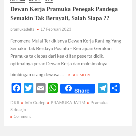
Penegak
Dewan Kerja Pramuka Penegak Pandega
Pandega
Jenggala
Semakin Tak Bernyali, Salah Siapa ??
pramukadelta
17 Februari 2023
Fenomena Mulai Terkikisnya Dewan Kerja Ranting Yang
Semakin Tak Berdaya Pusinfo – Kemajuan Gerakan
Pramuka tak lepas dari keaktifan peserta didik,
optimalnya peran Dewan Kerja dan maksimalnya
bimbingan orang dewasa …
READ MORE
F
T
E
W
T
S
Share
ac
w
m
h
el
h
DKR
Info Gudep
PRAMUKA JATIM
Pramuka
e
itt
ail
at
e
ar
Sidoarjo
b
er
s
gr
e
on
Comment
Dewan
o
A
a
Kerja