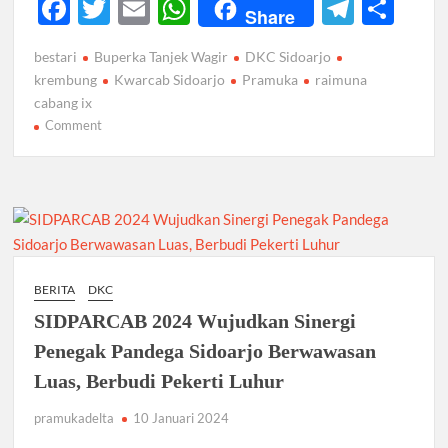
F
T
E
W
T
S
Share
ac
w
m
h
el
h
bestari
Buperka Tanjek Wagir
DKC Sidoarjo
e
itt
ail
at
e
ar
krembung
Kwarcab Sidoarjo
Pramuka
raimuna
b
er
s
gr
e
cabang ix
on
Comment
o
A
a
Raimuna
o
p
m
Cabang
k
p
IX
Kwartir
Cabang
Sidoarjo,
Usung
BERITA
DKC
BESTARI
SIDPARCAB 2024 Wujudkan Sinergi
–
Berwawasan
Penegak Pandega Sidoarjo Berwawasan
Luas
Luas, Berbudi Pekerti Luhur
dan
Berbudi
pramukadelta
10 Januari 2024
Pekerti