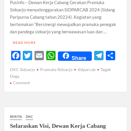
Pusinfo – Dewan Kerja Cabang Gerakan Pramuka
Sidoarjo menyelenggarakan SIDPARCAB 2024 (Sidang
Paripurna Cabang tahun 20224). Kegiatan yang
bertemakan “Bersinergi mewujudkan pramuka penegak
dan pandega sidoarjo yang berwawasan luas dan …
READ MORE
F
T
E
W
T
S
Share
ac
w
m
h
el
h
DKC Sidoarjo
Pramuka Sidoarjo
Sidparcab
Tegak
e
itt
ail
at
e
ar
Dega
b
er
s
gr
e
on
Comment
SIDPARCAB
o
A
a
2024
o
p
m
Wujudkan
k
Sinergi
p
Penegak
BERITA
DKC
Pandega
Selaraskan Visi, Dewan Kerja Cabang
Sidoarjo