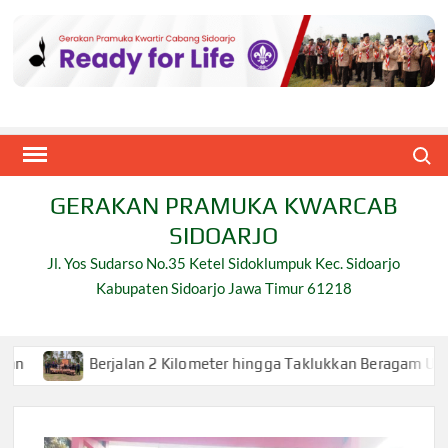
Skip
to
content
Search
GERAKAN PRAMUKA KWARCAB
SIDOARJO
Jl. Yos Sudarso No.35 Ketel Sidoklumpuk Kec. Sidoarjo
Kabupaten Sidoarjo Jawa Timur 61218
jalan 2 Kilometer hingga Taklukkan Beragam Ujian, Inilah Perju