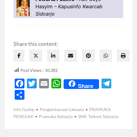
Hasyim
– Kapusinfo Kwarcab
Sidoarjo
Share this content:
Post Views :
10,382
F
T
E
W
T
Share
ac
w
m
h
el
S
e
itt
ail
at
e
h
Info Gudep
Pengembaraan Laksana
PRAMUKA
b
er
s
gr
ar
PENEGAK
Pramuka Sidoarjo
SMK Telkom Sidoarjo
o
A
a
e
o
p
m