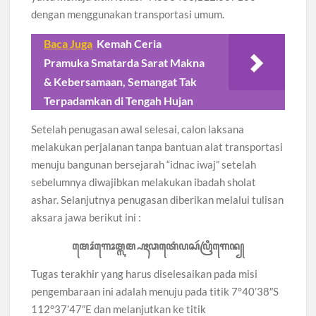
dengan menggunakan transportasi umum.
Baca Juga
Kemah Ceria
Pramuka Smatarda Sarat Makna
& Kebersamaan, Semangat Tak
Terpadamkan di Tengah Hujan
Setelah penugasan awal selesai, calon laksana
melakukan perjalanan tanpa bantuan alat transportasi
menuju bangunan bersejarah “idnac iwaj” setelah
sebelumnya diwajibkan melakukan ibadah sholat
ashar. Selanjutnya penugasan diberikan melalui tulisan
aksara jawa berikut ini :
ꦩꦺꦴꦁꦒꦺꦴꦩ꧀ꦭꦩ꧀ꦥꦃꦣꦠꦺꦁꦥꦱꦂꦥꦿꦶꦒꦺꦤ꧀
Tugas terakhir yang harus diselesaikan pada misi
pengembaraan ini adalah menuju pada titik 7°40’38″S
112°37’47″E dan melanjutkan ke titik