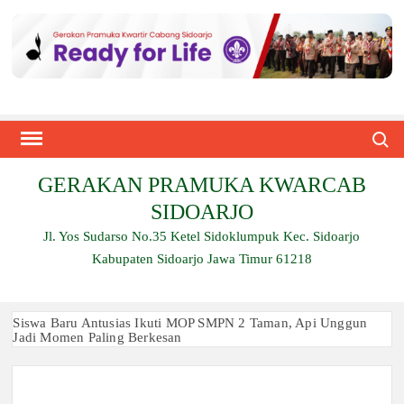
Skip
to
content
Search
GERAKAN PRAMUKA KWARCAB
SIDOARJO
Jl. Yos Sudarso No.35 Ketel Sidoklumpuk Kec. Sidoarjo
Kabupaten Sidoarjo Jawa Timur 61218
Siswa Baru Antusias Ikuti MOP SMPN 2 Taman, Api Unggun
Jadi Momen Paling Berkesan
Berjalan 2 Kilometer hingga Taklukkan Beragam Ujian, Inilah
Perjuangan Pramuka SMK Plus NU Sidoarjo