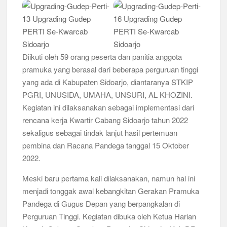
Bukan Cuma Kemah! Pramuka SMK YPM 3 Taman Adopsi
Sistem Kerja Industri Lewat KPDA
Kwarran Porong Gembleng Penegak Pramuka Lewat Pelatihan
Diikuti oleh 59 orang peserta dan panitia anggota
Keprotokoleran
pramuka yang berasal dari beberapa perguruan tinggi
yang ada di Kabupaten Sidoarjo, diantaranya STKIP
Tumbuhkan Ceria dan Karakter Sejak Dini, 704 Pramuka
Siaga Ramaikan Pesta Siaga Kwarran Prambon 2026
PGRI, UNUSIDA, UMAHA, UNSURI, AL KHOZINI.
Kegiatan ini dilaksanakan sebagai implementasi dari
Ceria Bersama Pramuka Siaga: Membangun Generasi Tangguh
rencana kerja Kwartir Cabang Sidoarjo tahun 2022
dan Berkarakter
sekaligus sebagai tindak lanjut hasil pertemuan
pembina dan Racana Pandega tanggal 15 Oktober
Karena Karakter Tidak Dibentuk di Ruang Nyaman, LT-1
SDN Pagerwojo Hadir Menempa Ketangguhan
2022.
Meski baru pertama kali dilaksanakan, namun hal ini
Gelar Musppanitera 2026, Kwarran Taman Cetak Pemimpin
Baru dan Perkuat Kolaborasi Lintas Pangkalan
menjadi tonggak awal kebangkitan Gerakan Pramuka
Pandega di Gugus Depan yang berpangkalan di
Ajang Kompetensi Antar Ambalan II SMKN 2 Buduran 2026
Perguruan Tinggi. Kegiatan dibuka oleh Ketua Harian
Diwarnai Penampilan Tari Kreasi Berselendang