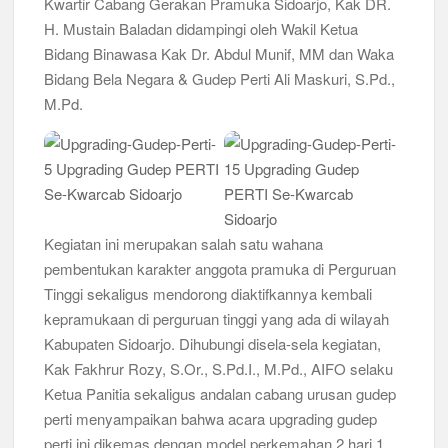
Kwartir Cabang Gerakan Pramuka Sidoarjo, Kak DR.
H. Mustain Baladan didampingi oleh Wakil Ketua
Musran X Kwarran Jabon Jadi Titik Awal Kebangkitan
Bidang Binawasa Kak Dr. Abdul Munif, MM dan Waka
Pramuka yang Lebih Inovatif dan Progresif
Bidang Bela Negara & Gudep Perti Ali Maskuri, S.Pd.,
Peringanti Momentum Hardiknas, Kwarran Sedati Gelar Rapat
M.Pd.
Kerja
Kegiatan ini merupakan salah satu wahana
pembentukan karakter anggota pramuka di Perguruan
Tinggi sekaligus mendorong diaktifkannya kembali
kepramukaan di perguruan tinggi yang ada di wilayah
Kabupaten Sidoarjo. Dihubungi disela-sela kegiatan,
Kak Fakhrur Rozy, S.Or., S.Pd.I., M.Pd., AIFO selaku
Ketua Panitia sekaligus andalan cabang urusan gudep
perti menyampaikan bahwa acara upgrading gudep
perti ini dikemas dengan model perkemahan 2 hari 1