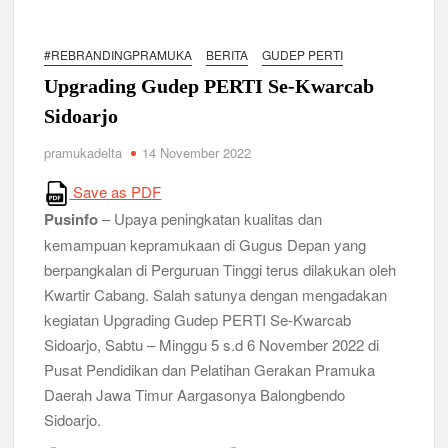
Ambalan SMAN 3 Sidoarjo Gelar Anjangsana dan Buka
Bersama 2026, Pererat Tali Persaudaraan
#REBRANDINGPRAMUKA
BERITA
GUDEP PERTI
Relevansi Pemikiran Baden-Powell dalam Pembinaan
Kepemimpinan, Kerja Sama Tim, dan Pendidikan Karakter
Upgrading Gudep PERTI Se-Kwarcab
Generasi Muda di Era Digital
Semangat “Cerdas, Ceria, Cekatan” Warnai Pesta Siaga
Sidoarjo
Kwarran Sukodono Tahun 2026
pramukadelta
14 November 2022
Berkarakter, Berprestasi, Berbudi Luhur : Lomba Tingkat I
Save as PDF
Gudep 14.077-14.078 Pangkalan SDN Sidodadi 1 Taman
Cetak Generasi Tangguh
Pusinfo
– Upaya peningkatan kualitas dan
kemampuan kepramukaan di Gugus Depan yang
Pramuka SMKN 1 Jabon Tempa Disiplin dan Kepedulian
berpangkalan di Perguruan Tinggi terus dilakukan oleh
Sosial Melalui Jelajah Desa
Kwartir Cabang. Salah satunya dengan mengadakan
kegiatan Upgrading Gudep PERTI Se-Kwarcab
Gemuruh Semangat di Pangkalan SMP YPM 1 Taman: Saat
Sidoarjo, Sabtu – Minggu 5 s.d 6 November 2022 di
Kompetisi Mencetak Karakter dan Merajut Generasi di PSCC
VI
Pusat Pendidikan dan Pelatihan Gerakan Pramuka
Daerah Jawa Timur Aargasonya Balongbendo
Sidoarjo.
Perkuat Kepemimpinan dan Demokrasi, Kwarran Jabon Gelar
Dianpinsa serta Musppanitera 2026