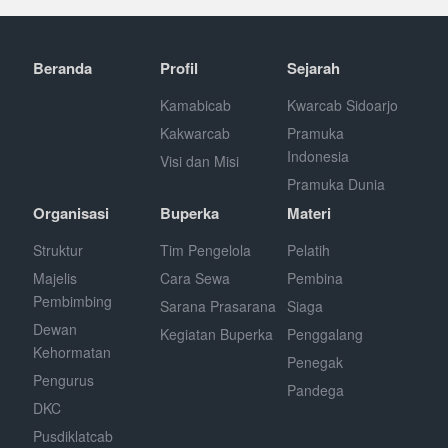
Beranda
Profil
Sejarah
Kamabicab
Kwarcab Sidoarjo
Kakwarcab
Pramuka
Indonesia
Visi dan Misi
Pramuka Dunia
Organisasi
Buperka
Materi
Struktur
Tim Pengelola
Pelatih
Majelis
Cara Sewa
Pembina
Pembimbing
Sarana Prasarana
Siaga
Dewan
Kegiatan Buperka
Penggalang
Kehormatan
Penegak
Pengurus
Pandega
DKC
Pusdiklatcab