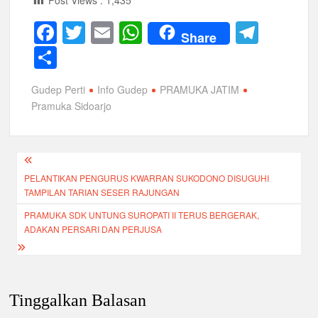
Post Views :
1,435
F
T
E
W
T
Share
a
wi
m
h
el
S
c
tt
ail
at
e
h
Gudep Perti
Info Gudep
PRAMUKA JATIM
e
er
s
gr
ar
Pramuka Sidoarjo
b
A
a
e
o
p
m
Navigasi
o
p
PELANTIKAN PENGURUS KWARRAN SUKODONO DISUGUHI
pos
k
TAMPILAN TARIAN SESER RAJUNGAN
PRAMUKA SDK UNTUNG SUROPATI II TERUS BERGERAK,
ADAKAN PERSARI DAN PERJUSA
Tinggalkan Balasan