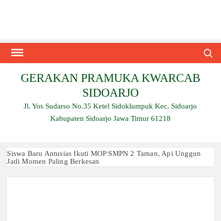
Skip
to
content
Search
GERAKAN PRAMUKA KWARCAB
SIDOARJO
Jl. Yos Sudarso No.35 Ketel Sidoklumpuk Kec. Sidoarjo
Kabupaten Sidoarjo Jawa Timur 61218
Siswa Baru Antusias Ikuti MOP SMPN 2 Taman, Api Unggun
Jadi Momen Paling Berkesan
Berjalan 2 Kilometer hingga Taklukkan Beragam Ujian, Inilah
Perjuangan Pramuka SMK Plus NU Sidoarjo
Ambalan SMAN 3 Sidoarjo Gelar Anjangsana dan Buka
Bersama 2026, Pererat Tali Persaudaraan