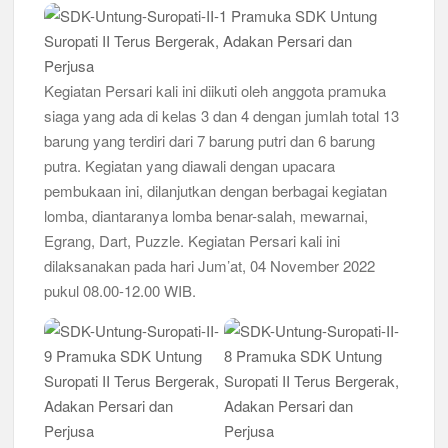
Sistem Kerja Industri Lewat KPDA
Kwarran Porong Gembleng Penegak Pramuka Lewat Pelatihan
Keprotokoleran
Kegiatan Persari kali ini diikuti oleh anggota pramuka
siaga yang ada di kelas 3 dan 4 dengan jumlah total 13
Tumbuhkan Ceria dan Karakter Sejak Dini, 704 Pramuka
Siaga Ramaikan Pesta Siaga Kwarran Prambon 2026
barung yang terdiri dari 7 barung putri dan 6 barung
putra. Kegiatan yang diawali dengan upacara
Ceria Bersama Pramuka Siaga: Membangun Generasi Tangguh
pembukaan ini, dilanjutkan dengan berbagai kegiatan
dan Berkarakter
lomba, diantaranya lomba benar-salah, mewarnai,
Egrang, Dart, Puzzle. Kegiatan Persari kali ini
Karena Karakter Tidak Dibentuk di Ruang Nyaman, LT-1
SDN Pagerwojo Hadir Menempa Ketangguhan
dilaksanakan pada hari Jum’at, 04 November 2022
pukul 08.00-12.00 WIB.
Gelar Musppanitera 2026, Kwarran Taman Cetak Pemimpin
Baru dan Perkuat Kolaborasi Lintas Pangkalan
Ajang Kompetensi Antar Ambalan II SMKN 2 Buduran 2026
Diwarnai Penampilan Tari Kreasi Berselendang
Musran X Kwarran Jabon Jadi Titik Awal Kebangkitan