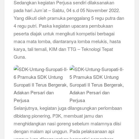
Sedangkan kegiatan Perjusa sendiri dilaksanakan
Pramuka yang Lebih Inovatif dan Progresif
pada hari Jum’at – Sabtu, 04 s.d 05 November 2022.
Peringanti Momentum Hardiknas, Kwarran Sedati Gelar Rapat
Yang diikuti oleh pramuka penggalang 5 regu putra dan
Kerja
4 regu putri. Paska kegiatan upacara pembukaan
peserta diajak untuk mengikuti kompetisi berbagai
maca mata lomba, diantaranya lomba melukis, hasta
karya, tali temali, KIM dan TTG – Teknologi Tepat
Guna.
Selanjutnya, kegiatan juga dilangsungkan perlombaan
dibidang pionering, P3K, membuat jamu dan
menghidangkan nasi goreng sebelum malamnya diisi
dengan malam api unggun. Pada pelaksanaan api
unggun juga dilangsungkan kompetisi semaphore