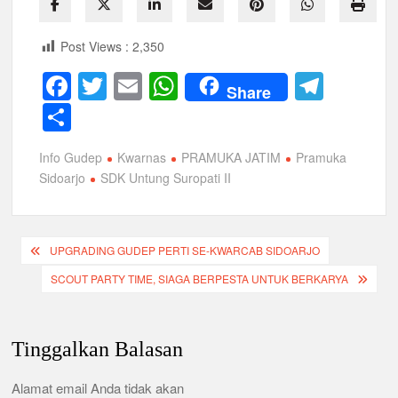
Post Views :
2,350
F
T
E
W
T
Share
a
wi
m
h
el
S
c
tt
ail
at
e
h
Info Gudep
Kwarnas
PRAMUKA JATIM
Pramuka
e
er
s
gr
ar
Sidoarjo
SDK Untung Suropati II
b
A
a
e
o
p
m
Navigasi
o
p
UPGRADING GUDEP PERTI SE-KWARCAB SIDOARJO
pos
k
SCOUT PARTY TIME, SIAGA BERPESTA UNTUK BERKARYA
Tinggalkan Balasan
Alamat email Anda tidak akan