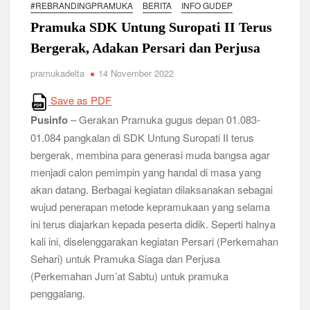
#REBRANDINGPRAMUKA
BERITA
INFO GUDEP
Relevansi Pemikiran Baden-Powell dalam Pembinaan
Kepemimpinan, Kerja Sama Tim, dan Pendidikan Karakter
Pramuka SDK Untung Suropati II Terus
Generasi Muda di Era Digital
Semangat “Cerdas, Ceria, Cekatan” Warnai Pesta Siaga
Bergerak, Adakan Persari dan Perjusa
Kwarran Sukodono Tahun 2026
pramukadelta
14 November 2022
Berkarakter, Berprestasi, Berbudi Luhur : Lomba Tingkat I
Save as PDF
Gudep 14.077-14.078 Pangkalan SDN Sidodadi 1 Taman
Cetak Generasi Tangguh
Pusinfo
– Gerakan Pramuka gugus depan 01.083-
01.084 pangkalan di SDK Untung Suropati II terus
Pramuka SMKN 1 Jabon Tempa Disiplin dan Kepedulian
bergerak, membina para generasi muda bangsa agar
Sosial Melalui Jelajah Desa
menjadi calon pemimpin yang handal di masa yang
akan datang. Berbagai kegiatan dilaksanakan sebagai
Gemuruh Semangat di Pangkalan SMP YPM 1 Taman: Saat
wujud penerapan metode kepramukaan yang selama
Kompetisi Mencetak Karakter dan Merajut Generasi di PSCC
VI
ini terus diajarkan kepada peserta didik. Seperti halnya
kali ini, diselenggarakan kegiatan Persari (Perkemahan
Sehari) untuk Pramuka Siaga dan Perjusa
Perkuat Kepemimpinan dan Demokrasi, Kwarran Jabon Gelar
Dianpinsa serta Musppanitera 2026
(Perkemahan Jum’at Sabtu) untuk pramuka
penggalang.
Bukan Cuma Kemah! Pramuka SMK YPM 3 Taman Adopsi