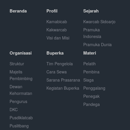
Beranda
Profil
Sejarah
Kamabicab
Kwarcab Sidoarjo
Kakwarcab
Pramuka
Indonesia
Visi dan Misi
Pramuka Dunia
Organisasi
Buperka
Materi
Struktur
Tim Pengelola
Pelatih
Majelis
Cara Sewa
Pembina
Pembimbing
Sarana Prasarana
Siaga
Dewan
Kegiatan Buperka
Penggalang
Kehormatan
Penegak
Pengurus
Pandega
DKC
Pusdiklatcab
Puslitbang