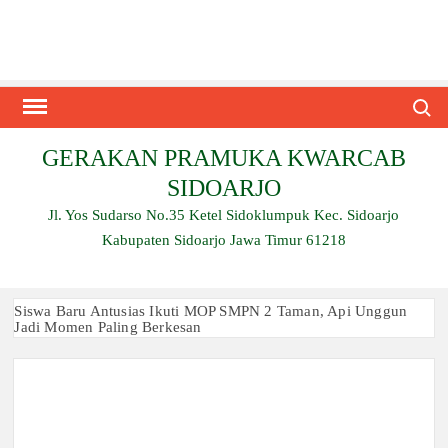
Skip
to
content
Search
GERAKAN PRAMUKA KWARCAB
SIDOARJO
Jl. Yos Sudarso No.35 Ketel Sidoklumpuk Kec. Sidoarjo
Kabupaten Sidoarjo Jawa Timur 61218
Siswa Baru Antusias Ikuti MOP SMPN 2 Taman, Api Unggun
Jadi Momen Paling Berkesan
Berjalan 2 Kilometer hingga Taklukkan Beragam Ujian, Inilah
Perjuangan Pramuka SMK Plus NU Sidoarjo
Ambalan SMAN 3 Sidoarjo Gelar Anjangsana dan Buka
Bersama 2026, Pererat Tali Persaudaraan