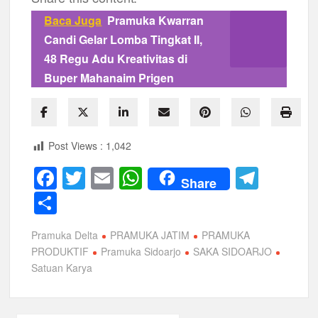
Baca Juga
Pramuka Kwarran
Candi Gelar Lomba Tingkat II,
48 Regu Adu Kreativitas di
Buper Mahanaim Prigen
Post Views :
1,042
F
T
E
W
T
Share
a
wi
m
h
el
S
c
tt
ail
at
e
h
Pramuka Delta
PRAMUKA JATIM
PRAMUKA
e
er
s
gr
ar
PRODUKTIF
Pramuka Sidoarjo
SAKA SIDOARJO
b
A
a
e
Satuan Karya
o
p
m
o
p