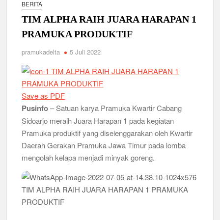
Relevansi Pemikiran Baden-Powell dalam Pembinaan
BERITA
Kepemimpinan, Kerja Sama Tim, dan Pendidikan Karakter
TIM ALPHA RAIH JUARA HARAPAN 1
Generasi Muda di Era Digital
Semangat “Cerdas, Ceria, Cekatan” Warnai Pesta Siaga
PRAMUKA PRODUKTIF
Kwarran Sukodono Tahun 2026
pramukadelta
5 Juli 2022
Berkarakter, Berprestasi, Berbudi Luhur : Lomba Tingkat I
Gudep 14.077-14.078 Pangkalan SDN Sidodadi 1 Taman
Cetak Generasi Tangguh
Save as PDF
Pramuka SMKN 1 Jabon Tempa Disiplin dan Kepedulian
Pusinfo
– Satuan karya Pramuka Kwartir Cabang
Sosial Melalui Jelajah Desa
Sidoarjo meraih Juara Harapan 1 pada kegiatan
Gemuruh Semangat di Pangkalan SMP YPM 1 Taman: Saat
Pramuka produktif yang diselenggarakan oleh Kwartir
Kompetisi Mencetak Karakter dan Merajut Generasi di PSCC
Daerah Gerakan Pramuka Jawa Timur pada lomba
VI
mengolah kelapa menjadi minyak goreng.
Perkuat Kepemimpinan dan Demokrasi, Kwarran Jabon Gelar
Dianpinsa serta Musppanitera 2026
Bukan Cuma Kemah! Pramuka SMK YPM 3 Taman Adopsi
Sistem Kerja Industri Lewat KPDA