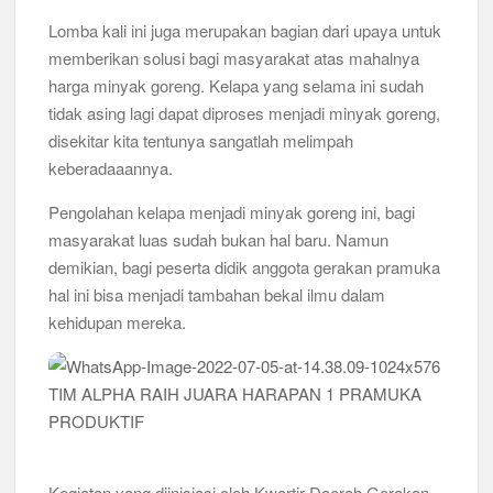
Lomba kali ini juga merupakan bagian dari upaya untuk
Kwarran Porong Gembleng Penegak Pramuka Lewat Pelatihan
Keprotokoleran
memberikan solusi bagi masyarakat atas mahalnya
harga minyak goreng. Kelapa yang selama ini sudah
Tumbuhkan Ceria dan Karakter Sejak Dini, 704 Pramuka
tidak asing lagi dapat diproses menjadi minyak goreng,
Siaga Ramaikan Pesta Siaga Kwarran Prambon 2026
disekitar kita tentunya sangatlah melimpah
keberadaaannya.
Ceria Bersama Pramuka Siaga: Membangun Generasi Tangguh
dan Berkarakter
Pengolahan kelapa menjadi minyak goreng ini, bagi
masyarakat luas sudah bukan hal baru. Namun
Karena Karakter Tidak Dibentuk di Ruang Nyaman, LT-1
SDN Pagerwojo Hadir Menempa Ketangguhan
demikian, bagi peserta didik anggota gerakan pramuka
hal ini bisa menjadi tambahan bekal ilmu dalam
Gelar Musppanitera 2026, Kwarran Taman Cetak Pemimpin
kehidupan mereka.
Baru dan Perkuat Kolaborasi Lintas Pangkalan
Ajang Kompetensi Antar Ambalan II SMKN 2 Buduran 2026
Diwarnai Penampilan Tari Kreasi Berselendang
Musran X Kwarran Jabon Jadi Titik Awal Kebangkitan
Pramuka yang Lebih Inovatif dan Progresif
Kegiatan yang diinisiasi oleh Kwartir Daerah Gerakan