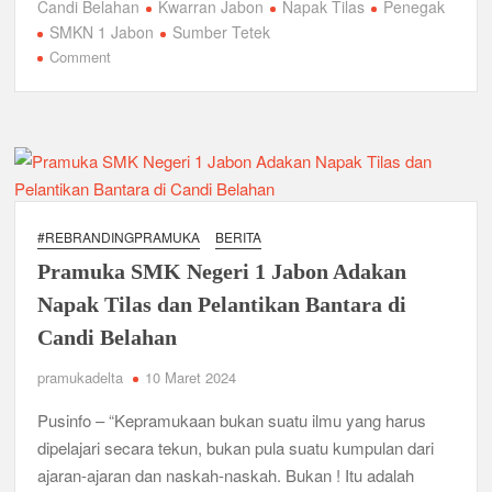
Candi Belahan
Kwarran Jabon
Napak Tilas
Penegak
c
tt
ail
at
e
ar
Bukan Cuma Kemah! Pramuka SMK YPM 3 Taman Adopsi
SMKN 1 Jabon
Sumber Tetek
Sistem Kerja Industri Lewat KPDA
e
er
s
gr
e
on
Comment
Perjuangan
b
A
a
Kwarran Porong Gembleng Penegak Pramuka Lewat Pelatihan
Napak
Keprotokoleran
o
p
m
Tilas,
Mengukir
o
p
Tumbuhkan Ceria dan Karakter Sejak Dini, 704 Pramuka
Jejak
Siaga Ramaikan Pesta Siaga Kwarran Prambon 2026
k
Kejayaan,
Gelaran
#REBRANDINGPRAMUKA
BERITA
Ceria Bersama Pramuka Siaga: Membangun Generasi Tangguh
Sertijab
dan Berkarakter
Pramuka SMK Negeri 1 Jabon Adakan
dan
Pelantikan
Napak Tilas dan Pelantikan Bantara di
Karena Karakter Tidak Dibentuk di Ruang Nyaman, LT-1
Bantara
SDN Pagerwojo Hadir Menempa Ketangguhan
Candi Belahan
SMKN
1
pramukadelta
10 Maret 2024
Gelar Musppanitera 2026, Kwarran Taman Cetak Pemimpin
Jabon
Baru dan Perkuat Kolaborasi Lintas Pangkalan
Pusinfo – “Kepramukaan bukan suatu ilmu yang harus
dipelajari secara tekun, bukan pula suatu kumpulan dari
Ajang Kompetensi Antar Ambalan II SMKN 2 Buduran 2026
Diwarnai Penampilan Tari Kreasi Berselendang
ajaran-ajaran dan naskah-naskah. Bukan ! Itu adalah