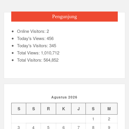
k
–
04.002
Pengunjung
SMA
AL-
Online Visitors:
MUBAROKAH
2
PORONG
Today's Views:
456
Today's Visitors:
345
Total Views:
1,010,712
Total Visitors:
564,852
Agustus 2026
S
S
R
K
J
S
M
1
2
3
4
5
6
7
8
9