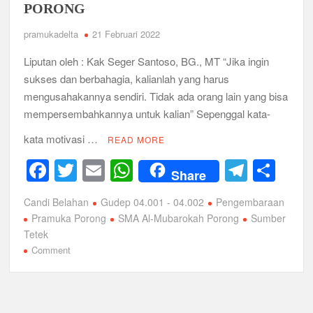
PORONG
di
Candi
pramukadelta
21 Februari 2022
Belahan
Liputan oleh : Kak Seger Santoso, BG., MT “Jika ingin
sukses dan berbahagia, kalianlah yang harus
mengusahakannya sendiri. Tidak ada orang lain yang bisa
mempersembahkannya untuk kalian” Sepenggal kata-
kata motivasi …
READ MORE
F
T
E
W
T
S
Share
a
wi
m
h
el
h
Candi Belahan
Gudep 04.001 - 04.002
Pengembaraan
c
tt
ail
at
e
ar
Pramuka Porong
SMA Al-Mubarokah Porong
Sumber
e
er
s
gr
e
Tetek
on
Comment
b
A
a
PENGEMBARAAN
o
p
m
BUDAYA
o
GUDEP
p
04.001