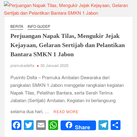
Ambalan SMAN 3 Sidoarjo Gelar Anjangsana dan Buka
Bersama 2026, Pererat Tali Persaudaraan
Relevansi Pemikiran Baden-Powell dalam Pembinaan
Kepemimpinan, Kerja Sama Tim, dan Pendidikan Karakter
BERITA
INFO GUDEP
Generasi Muda di Era Digital
Semangat “Cerdas, Ceria, Cekatan” Warnai Pesta Siaga
Perjuangan Napak Tilas, Mengukir Jejak
Kwarran Sukodono Tahun 2026
Kejayaan, Gelaran Sertijab dan Pelantikan
Bantara SMKN 1 Jabon
Berkarakter, Berprestasi, Berbudi Luhur : Lomba Tingkat I
Gudep 14.077-14.078 Pangkalan SDN Sidodadi 1 Taman
Cetak Generasi Tangguh
pramukadelta
30 Januari 2025
Pusinfo Delta – Pramuka Ambalan Dewaraka dari
Pramuka SMKN 1 Jabon Tempa Disiplin dan Kepedulian
Sosial Melalui Jelajah Desa
pangkalan SMKN 1 Jabon menggelar rangkaian kegiatan
Napak Tilas, Pelatihan Bantara, serta Serah Terima
Gemuruh Semangat di Pangkalan SMP YPM 1 Taman: Saat
Jabatan (Sertijab) Ambalan. Kegiatan ini berlangsung
Kompetisi Mencetak Karakter dan Merajut Generasi di PSCC
VI
selama dua hari, …
READ MORE
F
T
E
W
T
S
Perkuat Kepemimpinan dan Demokrasi, Kwarran Jabon Gelar
Share
Dianpinsa serta Musppanitera 2026
a
wi
m
h
el
h