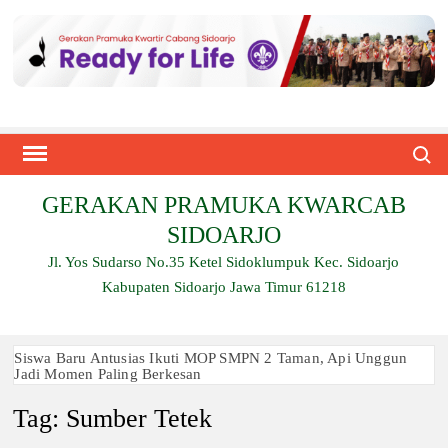
Skip
to
content
Search
GERAKAN PRAMUKA KWARCAB
SIDOARJO
Jl. Yos Sudarso No.35 Ketel Sidoklumpuk Kec. Sidoarjo
Kabupaten Sidoarjo Jawa Timur 61218
Siswa Baru Antusias Ikuti MOP SMPN 2 Taman, Api Unggun
Jadi Momen Paling Berkesan
Tag:
Sumber Tetek
Berjalan 2 Kilometer hingga Taklukkan Beragam Ujian, Inilah
Perjuangan Pramuka SMK Plus NU Sidoarjo