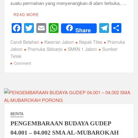
suatu permainan yang menyenangkan di alam terbuka, …
Musran X Kwarran Jabon Jadi Titik Awal Kebangkitan
Pramuka yang Lebih Inovatif dan Progresif
READ MORE
F
T
E
W
T
S
Peringanti Momentum Hardiknas, Kwarran Sedati Gelar Rapat
Share
Kerja
a
wi
m
h
el
h
Candi Belahan
Kwarran Jabon
Napak Tilas
Pramuka
c
tt
ail
at
e
ar
Jabon
Pramuka Sidoarjo
SMKN 1 Jabon
Sumber
e
er
s
gr
e
Tetek
on
Comment
b
A
a
Pramuka
o
p
m
SMK
o
Negeri
p
1
k
Jabon
Adakan
Napak
BERITA
Tilas
PENGEMBARAAN BUDAYA GUDEP
dan
Pelantikan
04.001 – 04.002 SMA AL-MUBAROKAH
Bantara