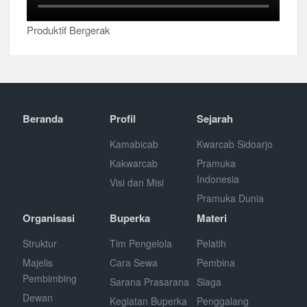
Produktif Bergerak
Beranda
Profil
Sejarah
Kamabicab
Kwarcab Sidoarjo
Kakwarcab
Pramuka
Indonesia
Visi dan Misi
Pramuka Dunia
Organisasi
Buperka
Materi
Struktur
Tim Pengelola
Pelatih
Majelis
Cara Sewa
Pembina
Pembimbing
Sarana Prasarana
Siaga
Dewan
Kegiatan Buperka
Penggalang