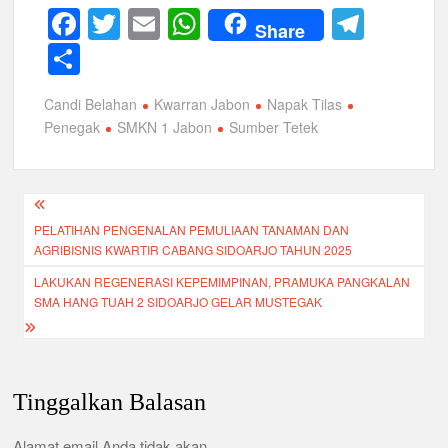
F
T
E
W
T
Share
a
wi
m
h
el
S
c
tt
ail
at
e
h
Candi Belahan
Kwarran Jabon
Napak Tilas
e
er
s
gr
ar
Penegak
SMKN 1 Jabon
Sumber Tetek
b
A
a
e
o
p
m
Navigasi
o
p
PELATIHAN PENGENALAN PEMULIAAN TANAMAN DAN
pos
k
AGRIBISNIS KWARTIR CABANG SIDOARJO TAHUN 2025
LAKUKAN REGENERASI KEPEMIMPINAN, PRAMUKA PANGKALAN
SMA HANG TUAH 2 SIDOARJO GELAR MUSTEGAK
Tinggalkan Balasan
Alamat email Anda tidak akan