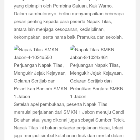
yang dipimpin oleh Pembina Satuan, Kak Warno.
Kwarran Porong Gembleng Penegak Pramuka Lewat Pelatihan
Dalam sambutannya, beliau menyampaikan beberapa
Keprotokoleran
pesan penting kepada para peserta Napak Tilas,
antara lain menjaga kesopanan, kedisiplinan,
Tumbuhkan Ceria dan Karakter Sejak Dini, 704 Pramuka
Siaga Ramaikan Pesta Siaga Kwarran Prambon 2026
kekompakan, serta nama baik Pramuka dan sekolah.
Ceria Bersama Pramuka Siaga: Membangun Generasi Tangguh
dan Berkarakter
Karena Karakter Tidak Dibentuk di Ruang Nyaman, LT-1
SDN Pagerwojo Hadir Menempa Ketangguhan
Gelar Musppanitera 2026, Kwarran Taman Cetak Pemimpin
Baru dan Perkuat Kolaborasi Lintas Pangkalan
Setelah apel pembukaan, peserta Napak Tilas
Ajang Kompetensi Antar Ambalan II SMKN 2 Buduran 2026
memulai perjalanan dari SMKN 1 Jabon menuju Candi
Diwarnai Penampilan Tari Kreasi Berselendang
Belahan atau yang dikenal juga sebagai Sumber Tetek.
Napak Tilas ini bukan sekadar perjalanan biasa, tetapi
Musran X Kwarran Jabon Jadi Titik Awal Kebangkitan
Pramuka yang Lebih Inovatif dan Progresif
juga menjadi simbol ketahanan fisik dan mental dalam