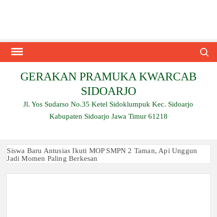
Skip
to
content
Search
GERAKAN PRAMUKA KWARCAB
SIDOARJO
Jl. Yos Sudarso No.35 Ketel Sidoklumpuk Kec. Sidoarjo
Kabupaten Sidoarjo Jawa Timur 61218
Siswa Baru Antusias Ikuti MOP SMPN 2 Taman, Api Unggun
Jadi Momen Paling Berkesan
Berjalan 2 Kilometer hingga Taklukkan Beragam Ujian, Inilah
Perjuangan Pramuka SMK Plus NU Sidoarjo
Ambalan SMAN 3 Sidoarjo Gelar Anjangsana dan Buka
Bersama 2026, Pererat Tali Persaudaraan