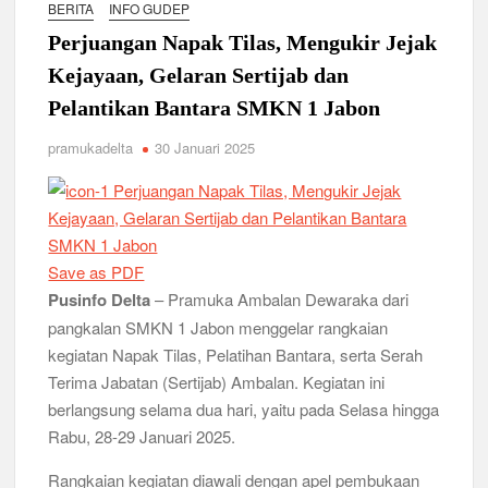
Relevansi Pemikiran Baden-Powell dalam Pembinaan
BERITA
INFO GUDEP
Kepemimpinan, Kerja Sama Tim, dan Pendidikan Karakter
Perjuangan Napak Tilas, Mengukir Jejak
Generasi Muda di Era Digital
Semangat “Cerdas, Ceria, Cekatan” Warnai Pesta Siaga
Kejayaan, Gelaran Sertijab dan
Kwarran Sukodono Tahun 2026
Pelantikan Bantara SMKN 1 Jabon
Berkarakter, Berprestasi, Berbudi Luhur : Lomba Tingkat I
pramukadelta
30 Januari 2025
Gudep 14.077-14.078 Pangkalan SDN Sidodadi 1 Taman
Cetak Generasi Tangguh
Pramuka SMKN 1 Jabon Tempa Disiplin dan Kepedulian
Sosial Melalui Jelajah Desa
Save as PDF
Gemuruh Semangat di Pangkalan SMP YPM 1 Taman: Saat
Pusinfo Delta
– Pramuka Ambalan Dewaraka dari
Kompetisi Mencetak Karakter dan Merajut Generasi di PSCC
pangkalan SMKN 1 Jabon menggelar rangkaian
VI
kegiatan Napak Tilas, Pelatihan Bantara, serta Serah
Perkuat Kepemimpinan dan Demokrasi, Kwarran Jabon Gelar
Terima Jabatan (Sertijab) Ambalan. Kegiatan ini
Dianpinsa serta Musppanitera 2026
berlangsung selama dua hari, yaitu pada Selasa hingga
Rabu, 28-29 Januari 2025.
Bukan Cuma Kemah! Pramuka SMK YPM 3 Taman Adopsi
Sistem Kerja Industri Lewat KPDA
Rangkaian kegiatan diawali dengan apel pembukaan