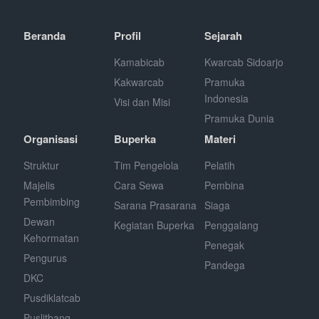
Beranda
Profil
Sejarah
Kamabicab
Kwarcab Sidoarjo
Kakwarcab
Pramuka
Indonesia
Visi dan Misi
Pramuka Dunia
Organisasi
Buperka
Materi
Struktur
Tim Pengelola
Pelatih
Majelis
Cara Sewa
Pembina
Pembimbing
Sarana Prasarana
Siaga
Dewan
Kegiatan Buperka
Penggalang
Kehormatan
Penegak
Pengurus
Pandega
DKC
Pusdiklatcab
Puslitbang