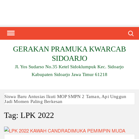
Skip
to
content
Search
GERAKAN PRAMUKA KWARCAB
SIDOARJO
Jl. Yos Sudarso No.35 Ketel Sidoklumpuk Kec. Sidoarjo
Kabupaten Sidoarjo Jawa Timur 61218
Siswa Baru Antusias Ikuti MOP SMPN 2 Taman, Api Unggun
Jadi Momen Paling Berkesan
Tag:
LPK 2022
Berjalan 2 Kilometer hingga Taklukkan Beragam Ujian, Inilah
Perjuangan Pramuka SMK Plus NU Sidoarjo
Ambalan SMAN 3 Sidoarjo Gelar Anjangsana dan Buka
Bersama 2026, Pererat Tali Persaudaraan