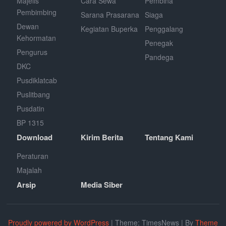
Majelis
Cara Sewa
Pembina
Pembimbing
Sarana Prasarana
Siaga
Dewan
Kegiatan Buperka
Penggalang
Kehormatan
Penegak
Pengurus
Pandega
DKC
Pusdiklatcab
Puslitbang
Pusdatin
BP 1315
Download
Kirim Berita
Tentang Kami
Peraturan
Majalah
Arsip
Media Siber
Proudly powered by WordPress
|
Theme: TimesNews
|
By
Theme