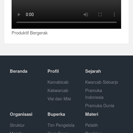
Produktif Bergerak
Beranda
Profil
Sejarah
Kamabicab
Kwarcab Sidoarjo
Kakwarcab
Pramuka
Indonesia
Visi dan Misi
Pramuka Dunia
Organisasi
Buperka
Materi
Struktur
Tim Pengelola
Pelatih