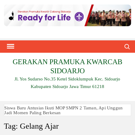
Skip
to
content
Search
GERAKAN PRAMUKA KWARCAB
SIDOARJO
Jl. Yos Sudarso No.35 Ketel Sidoklumpuk Kec. Sidoarjo
Kabupaten Sidoarjo Jawa Timur 61218
Siswa Baru Antusias Ikuti MOP SMPN 2 Taman, Api Unggun
Jadi Momen Paling Berkesan
Tag:
Gelang Ajar
Berjalan 2 Kilometer hingga Taklukkan Beragam Ujian, Inilah
Perjuangan Pramuka SMK Plus NU Sidoarjo