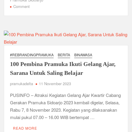
e
er
s
gr
e
on
Comment
Bukan Cuma Kemah! Pramuka SMK YPM 3 Taman Adopsi
Sistem Kerja Industri Lewat KPDA
Pacu
b
A
a
Menjadi
o
p
m
Kwarran Porong Gembleng Penegak Pramuka Lewat Pelatihan
Pembina
Keprotokoleran
Tangkas,
o
p
Kwarcab
k
Tumbuhkan Ceria dan Karakter Sejak Dini, 704 Pramuka
Sidoarjo
Siaga Ramaikan Pesta Siaga Kwarran Prambon 2026
Selenggarakan
#REBRANDINGPRAMUKA
BERITA
BINAWASA
Gelang
Ceria Bersama Pramuka Siaga: Membangun Generasi Tangguh
100 Pembina Pramuka Ikuti Gelang Ajar,
Ajar
dan Berkarakter
Sarana Untuk Saling Belajar
Karena Karakter Tidak Dibentuk di Ruang Nyaman, LT-1
pramukadelta
11 November 2023
SDN Pagerwojo Hadir Menempa Ketangguhan
PUSINFO – Atraksi Kegiatan Gelang Ajar Kwartir Cabang
Gelar Musppanitera 2026, Kwarran Taman Cetak Pemimpin
Gerakan Pramuka Sidoarjo 2023 kembali digelar, Selasa,
Baru dan Perkuat Kolaborasi Lintas Pangkalan
Rabu 7, 8 November 2023. Kegiatan yang dilaksanakan
mulai pukul 07.00 – 16.00 WIB bertempat …
Ajang Kompetensi Antar Ambalan II SMKN 2 Buduran 2026
Diwarnai Penampilan Tari Kreasi Berselendang
READ MORE