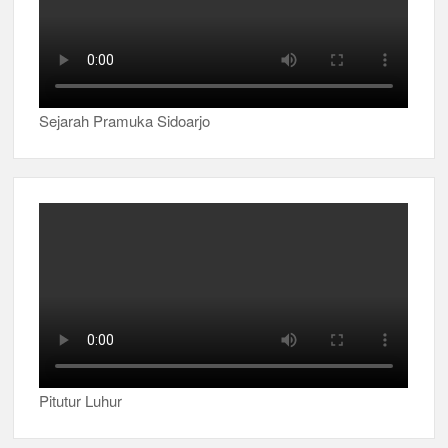
Sejarah Pramuka Sidoarjo
Pitutur Luhur