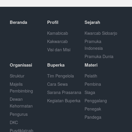
Beranda
Profil
Sejarah
Kamabicab
Kwarcab Sidoarjo
Kakwarcab
Pramuka
Indonesia
Visi dan Misi
Pramuka Dunia
Organisasi
Buperka
Materi
Struktur
Tim Pengelola
Pelatih
Majelis
Cara Sewa
Pembina
Pembimbing
Sarana Prasarana
Siaga
Dewan
Kegiatan Buperka
Penggalang
Kehormatan
Penegak
Pengurus
Pandega
DKC
Pusdiklatcab