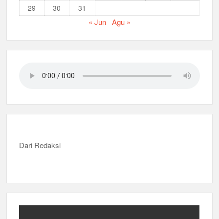
29
30
31
« Jun
Agu »
Dari Redaksi