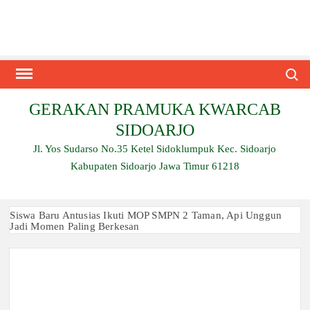
Skip
to
content
Search
GERAKAN PRAMUKA KWARCAB
SIDOARJO
Jl. Yos Sudarso No.35 Ketel Sidoklumpuk Kec. Sidoarjo
Kabupaten Sidoarjo Jawa Timur 61218
Siswa Baru Antusias Ikuti MOP SMPN 2 Taman, Api Unggun
Jadi Momen Paling Berkesan
Berjalan 2 Kilometer hingga Taklukkan Beragam Ujian, Inilah
Perjuangan Pramuka SMK Plus NU Sidoarjo
Ambalan SMAN 3 Sidoarjo Gelar Anjangsana dan Buka
Bersama 2026, Pererat Tali Persaudaraan