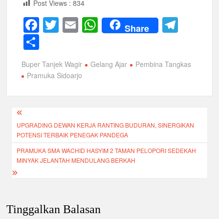
Post Views :
834
F
T
E
W
T
Share
a
wi
m
h
el
S
c
tt
ail
at
e
h
Buper Tanjek Wagir
Gelang Ajar
Pembina Tangkas
e
er
s
gr
ar
Pramuka Sidoarjo
b
A
a
e
o
p
m
Navigasi
o
p
UPGRADING DEWAN KERJA RANTING BUDURAN, SINERGIKAN
pos
k
POTENSI TERBAIK PENEGAK PANDEGA
PRAMUKA SMA WACHID HASYIM 2 TAMAN PELOPORI SEDEKAH
MINYAK JELANTAH MENDULANG BERKAH
Tinggalkan Balasan