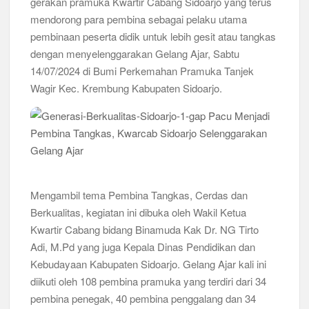
gerakan pramuka Kwartir Cabang Sidoarjo yang terus
mendorong para pembina sebagai pelaku utama
Kwarran Porong Gembleng Penegak Pramuka Lewat Pelatihan
Keprotokoleran
pembinaan peserta didik untuk lebih gesit atau tangkas
dengan menyelenggarakan Gelang Ajar, Sabtu
Tumbuhkan Ceria dan Karakter Sejak Dini, 704 Pramuka
14/07/2024 di Bumi Perkemahan Pramuka Tanjek
Siaga Ramaikan Pesta Siaga Kwarran Prambon 2026
Wagir Kec. Krembung Kabupaten Sidoarjo.
Ceria Bersama Pramuka Siaga: Membangun Generasi Tangguh
dan Berkarakter
Karena Karakter Tidak Dibentuk di Ruang Nyaman, LT-1
SDN Pagerwojo Hadir Menempa Ketangguhan
Mengambil tema Pembina Tangkas, Cerdas dan
Gelar Musppanitera 2026, Kwarran Taman Cetak Pemimpin
Baru dan Perkuat Kolaborasi Lintas Pangkalan
Berkualitas, kegiatan ini dibuka oleh Wakil Ketua
Kwartir Cabang bidang Binamuda Kak Dr. NG Tirto
Ajang Kompetensi Antar Ambalan II SMKN 2 Buduran 2026
Adi, M.Pd yang juga Kepala Dinas Pendidikan dan
Diwarnai Penampilan Tari Kreasi Berselendang
Kebudayaan Kabupaten Sidoarjo. Gelang Ajar kali ini
diikuti oleh 108 pembina pramuka yang terdiri dari 34
Musran X Kwarran Jabon Jadi Titik Awal Kebangkitan
Pramuka yang Lebih Inovatif dan Progresif
pembina penegak, 40 pembina penggalang dan 34