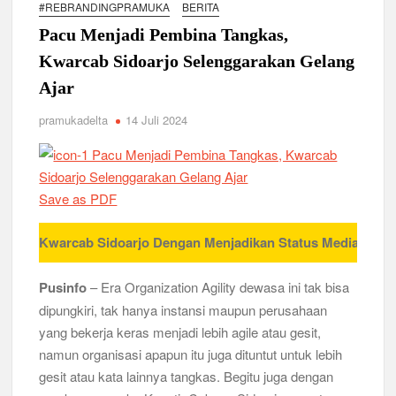
Relevansi Pemikiran Baden-Powell dalam Pembinaan
#REBRANDINGPRAMUKA
BERITA
Kepemimpinan, Kerja Sama Tim, dan Pendidikan Karakter
Pacu Menjadi Pembina Tangkas,
Generasi Muda di Era Digital
Semangat “Cerdas, Ceria, Cekatan” Warnai Pesta Siaga
Kwarcab Sidoarjo Selenggarakan Gelang
Kwarran Sukodono Tahun 2026
Ajar
Berkarakter, Berprestasi, Berbudi Luhur : Lomba Tingkat I
pramukadelta
14 Juli 2024
Gudep 14.077-14.078 Pangkalan SDN Sidodadi 1 Taman
Cetak Generasi Tangguh
Pramuka SMKN 1 Jabon Tempa Disiplin dan Kepedulian
Sosial Melalui Jelajah Desa
Save as PDF
Gemuruh Semangat di Pangkalan SMP YPM 1 Taman: Saat
leh Kwarcab Sidoarjo Dengan Menjadikan Status Media Sosial An
Kompetisi Mencetak Karakter dan Merajut Generasi di PSCC
VI
Pusinfo
– Era Organization Agility dewasa ini tak bisa
Perkuat Kepemimpinan dan Demokrasi, Kwarran Jabon Gelar
dipungkiri, tak hanya instansi maupun perusahaan
Dianpinsa serta Musppanitera 2026
yang bekerja keras menjadi lebih agile atau gesit,
namun organisasi apapun itu juga dituntut untuk lebih
Bukan Cuma Kemah! Pramuka SMK YPM 3 Taman Adopsi
gesit atau kata lainnya tangkas. Begitu juga dengan
Sistem Kerja Industri Lewat KPDA