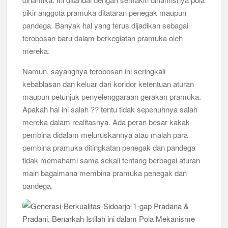
Bukan Cuma Kemah! Pramuka SMK YPM 3 Taman Adopsi
pikir anggota pramuka ditataran penegak maupun
Sistem Kerja Industri Lewat KPDA
pandega. Banyak hal yang terus dijadikan sebagai
terobosan baru dalam berkegiatan pramuka oleh
Kwarran Porong Gembleng Penegak Pramuka Lewat Pelatihan
mereka.
Keprotokoleran
Namun, sayangnya terobosan ini seringkali
Tumbuhkan Ceria dan Karakter Sejak Dini, 704 Pramuka
kebablasan dan keluar dari koridor ketentuan aturan
Siaga Ramaikan Pesta Siaga Kwarran Prambon 2026
maupun petunjuk penyelenggaraan gerakan pramuka.
Apakah hal ini salah ?? tentu tidak sepenuhnya salah
Ceria Bersama Pramuka Siaga: Membangun Generasi Tangguh
dan Berkarakter
mereka dalam realitasnya. Ada peran besar kakak
pembina didalam meluruskannya atau malah para
Karena Karakter Tidak Dibentuk di Ruang Nyaman, LT-1
pembina pramuka ditingkatan penegak dan pandega
SDN Pagerwojo Hadir Menempa Ketangguhan
tidak memahami sama sekali tentang berbagai aturan
main bagaimana membina pramuka penegak dan
Gelar Musppanitera 2026, Kwarran Taman Cetak Pemimpin
Baru dan Perkuat Kolaborasi Lintas Pangkalan
pandega.
Ajang Kompetensi Antar Ambalan II SMKN 2 Buduran 2026
Diwarnai Penampilan Tari Kreasi Berselendang