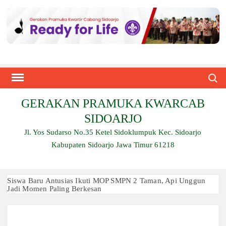
Skip
to
content
Search
GERAKAN PRAMUKA KWARCAB
SIDOARJO
Jl. Yos Sudarso No.35 Ketel Sidoklumpuk Kec. Sidoarjo
Kabupaten Sidoarjo Jawa Timur 61218
Siswa Baru Antusias Ikuti MOP SMPN 2 Taman, Api Unggun
Jadi Momen Paling Berkesan
Berjalan 2 Kilometer hingga Taklukkan Beragam Ujian, Inilah
Perjuangan Pramuka SMK Plus NU Sidoarjo