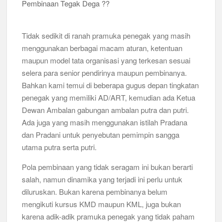
Musran X Kwarran Jabon Jadi Titik Awal Kebangkitan
Pramuka yang Lebih Inovatif dan Progresif
Tidak sedikit di ranah pramuka penegak yang masih
Peringanti Momentum Hardiknas, Kwarran Sedati Gelar Rapat
menggunakan berbagai macam aturan, ketentuan
Kerja
maupun model tata organisasi yang terkesan sesuai
selera para senior pendirinya maupun pembinanya.
Bahkan kami temui di beberapa gugus depan tingkatan
penegak yang memiliki AD/ART, kemudian ada Ketua
Dewan Ambalan gabungan ambalan putra dan putri.
Ada juga yang masih menggunakan istilah Pradana
dan Pradani untuk penyebutan pemimpin sangga
utama putra serta putri.
Pola pembinaan yang tidak seragam ini bukan berarti
salah, namun dinamika yang terjadi ini perlu untuk
diluruskan. Bukan karena pembinanya belum
mengikuti kursus KMD maupun KML, juga bukan
karena adik-adik pramuka penegak yang tidak paham