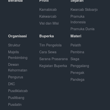
Beranda
Profil
Sejarah
Kamabicab
Kwarcab Sidoarjo
Kakwarcab
Pramuka
Indonesia
Visi dan Misi
Pramuka Dunia
Organisasi
Buperka
Materi
Struktur
Tim Pengelola
Pelatih
Majelis
Cara Sewa
Pembina
Pembimbing
Sarana Prasarana
Siaga
Dewan
Kegiatan Buperka
Penggalang
Kehormatan
Penegak
Pengurus
Pandega
DKC
Pusdiklatcab
Puslitbang
Pusdatin