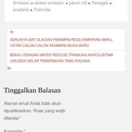
Ambalan
dewan ambalan
jukran t/d
Penegak
e
er
s
gr
ar
pradana
Pramuka
b
A
a
e
o
p
m
Navigasi
o
p
SERUNYA GIAT GLADIAN PEMIMPIN REGU KWARRAN WARU,
pos
k
CETAK CALON-CALON PEMIMPIN MUDA BARU
BEKALI DENGAN WATER RESCUE, PRAMUKA KHATULISTIWA
UNUSIDA GELAR PENERIMAAN TAMU RACANA
Tinggalkan Balasan
Alamat email Anda tidak akan
dipublikasikan.
Ruas yang wajib
ditandai
*
Komentar
*