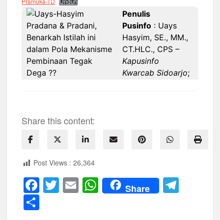
Pramuka-TD
Unduh
Penulis
Pusinfo
: Uays
Hasyim, SE., MM.,
CT.HLC., CPS
–
Kapusinfo
Kwarcab Sidoarjo
;
Share this content:
Post Views :
26,364
F
T
E
W
T
Share
a
wi
m
h
el
S
c
tt
ail
at
e
h