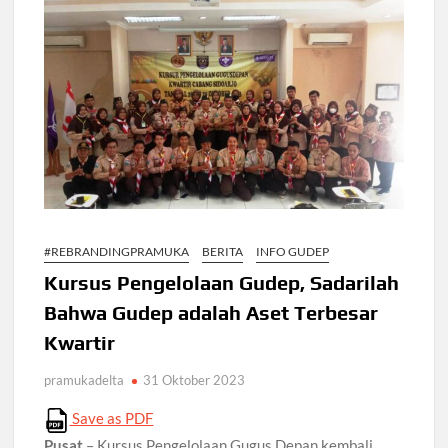
#REBRANDINGPRAMUKA
BERITA
INFO GUDEP
Kursus Pengelolaan Gudep, Sadarilah
Bahwa Gudep adalah Aset Terbesar
Kwartir
pramukadelta
31 Oktober 2023
Save as PDF
Pusat
– Kursus Pengelolaan Gugus Depan kembali