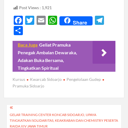
Post Views :
1,921
F
T
E
W
T
Share
ac
w
m
h
el
S
e
itt
ail
at
e
h
b
er
s
gr
Baca Juga
Geliat Pramuka
ar
Penegak Ambalan Dewaraka,
o
A
a
e
Adakan Buka Bersama,
o
p
m
Tingkatkan Spiritual
k
p
Kursus
Kwarcab Sidoarjo
Pengelolaan Gudep
Pramuka Sidoarjo
Navigasi
GELAR TRAINING CENTER KONCAB SIDOARJO, UPAYA
pos
TINGKATKAN SOLIDARITAS, KEAKRABAN DAN CHEMISTRY PESERTA
RAIDA XIV JAWA TIMUR