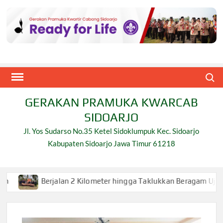
Skip
to
content
Search
GERAKAN PRAMUKA KWARCAB
SIDOARJO
Jl. Yos Sudarso No.35 Ketel Sidoklumpuk Kec. Sidoarjo
Kabupaten Sidoarjo Jawa Timur 61218
jalan 2 Kilometer hingga Taklukkan Beragam Ujian, Inilah Perju