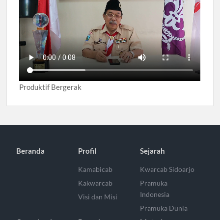
Produktif Bergerak
Beranda
Profil
Sejarah
Kamabicab
Kwarcab Sidoarjo
Kakwarcab
Pramuka
Indonesia
Visi dan Misi
Pramuka Dunia