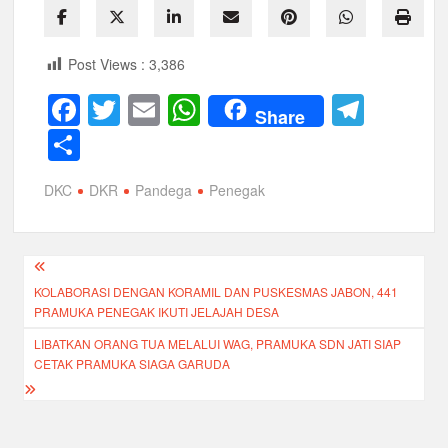
Post Views :
3,386
F
T
E
W
T
Share
a
wi
m
h
el
S
c
tt
ail
at
e
h
DKC
DKR
Pandega
Penegak
e
er
s
gr
ar
b
A
a
e
o
p
m
Navigasi
o
p
KOLABORASI DENGAN KORAMIL DAN PUSKESMAS JABON, 441
pos
PRAMUKA PENEGAK IKUTI JELAJAH DESA
k
LIBATKAN ORANG TUA MELALUI WAG, PRAMUKA SDN JATI SIAP
CETAK PRAMUKA SIAGA GARUDA