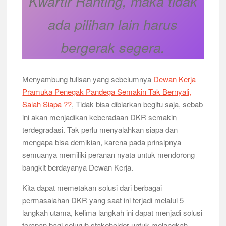
Kwartir Ranting, maka tidak
Musran X Kwarran Jabon Jadi Titik Awal Kebangkitan
ada pilihan lain harus
Pramuka yang Lebih Inovatif dan Progresif
bergerak segera.
Peringanti Momentum Hardiknas, Kwarran Sedati Gelar Rapat
Kerja
Menyambung tulisan yang sebelumnya
Dewan Kerja
Pramuka Penegak Pandega Semakin Tak Bernyali,
Salah Siapa ??
, Tidak bisa dibiarkan begitu saja, sebab
ini akan menjadikan keberadaan DKR semakin
terdegradasi. Tak perlu menyalahkan siapa dan
mengapa bisa demikian, karena pada prinsipnya
semuanya memiliki peranan nyata untuk mendorong
bangkit berdayanya Dewan Kerja.
Kita dapat memetakan solusi dari berbagai
permasalahan DKR yang saat ini terjadi melalui 5
langkah utama, kelima langkah ini dapat menjadi solusi
terapan bagi seluruh stakeholder untuk melangkah