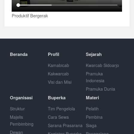
Produktif Bergerak
Beranda
Profil
Sejarah
Kamabicab
Kwarcab Sidoarjo
Kakwarcab
Pramuka
Indonesia
Visi dan Misi
Pramuka Dunia
Organisasi
Buperka
Materi
Struktur
Tim Pengelola
Pelatih
Majelis
Cara Sewa
Pembina
Pembimbing
Sarana Prasarana
Siaga
Dewan
Kegiatan Buperka
Penggalang