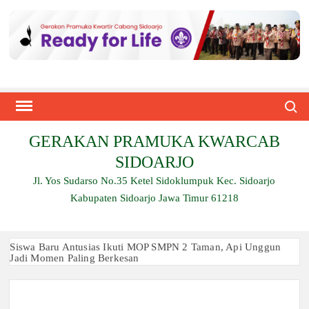
Skip
to
content
Search
GERAKAN PRAMUKA KWARCAB
SIDOARJO
Jl. Yos Sudarso No.35 Ketel Sidoklumpuk Kec. Sidoarjo
Kabupaten Sidoarjo Jawa Timur 61218
Siswa Baru Antusias Ikuti MOP SMPN 2 Taman, Api Unggun
Jadi Momen Paling Berkesan
Berjalan 2 Kilometer hingga Taklukkan Beragam Ujian, Inilah
Perjuangan Pramuka SMK Plus NU Sidoarjo