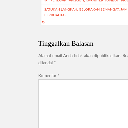
Navigasi
PENEGAK TANGGUH, KARAKTER TUMBUH, PRAM
p
g
r
pos
SATUKAN LANGKAH, GELORAKAN SEMANGAT: JAM
p
r
e
BERKUALITAS
a
m
Tinggalkan Balasan
Alamat email Anda tidak akan dipublikasikan.
Ru
ditandai
*
Komentar
*