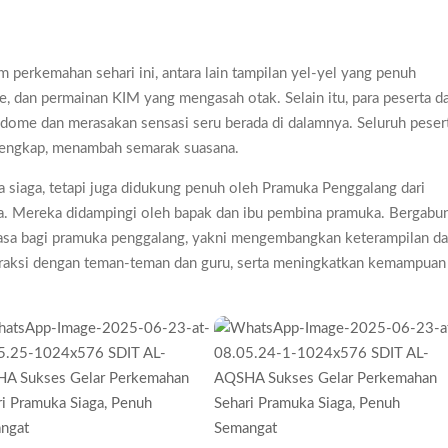
uduran 2026 Diwarnai Penampilan Tari Kreasi Berselendang
gkitan Pramuka yang Lebih Inovatif dan Progresif
 perkemahan sehari ini, antara lain tampilan yel-yel yang penuh
ti Gelar Rapat Kerja
e, dan permainan KIM yang mengasah otak. Selain itu, para peserta d
a dome dan merasakan sensasi seru berada di dalamnya. Seluruh peser
lengkap, menambah semarak suasana.
a siaga, tetapi juga didukung penuh oleh Pramuka Penggalang dari
tia. Mereka didampingi oleh bapak dan ibu pembina pramuka. Bergabu
biasa bagi pramuka penggalang, yakni mengembangkan keterampilan d
eraksi dengan teman-teman dan guru, serta meningkatkan kemampuan