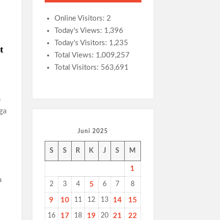
Online Visitors:
2
Today's Views:
1,396
Today's Visitors:
1,235
t
Total Views:
1,009,257
Total Visitors:
563,691
n
ga
Juni 2025
S
S
R
K
J
S
M
1
a
2
3
4
5
6
7
8
9
10
11
12
13
14
15
16
17
18
19
20
21
22