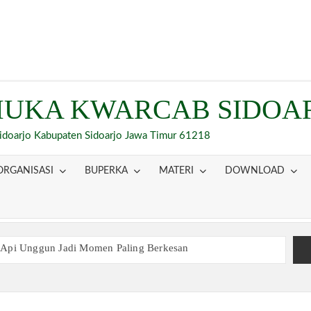
UKA KWARCAB SIDOA
Sidoarjo Kabupaten Sidoarjo Jawa Timur 61218
ORGANISASI
BUPERKA
MATERI
DOWNLOAD
 Api Unggun Jadi Momen Paling Berkesan
am Ujian, Inilah Perjuangan Pramuka SMK Plus NU Sidoarjo
 Buka Bersama 2026, Pererat Tali Persaudaraan
inaan Kepemimpinan, Kerja Sama Tim, dan Pendidikan