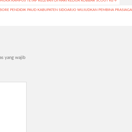
UKA KAMPUS TETAP RELEVAN DI HARI KEDUA KOBBAR SCOUT KE-9
BORE PENDIDIK PAUD KABUPATEN SIDOARJO WUJUDKAN PEMBINA PRASIAG
as yang wajib