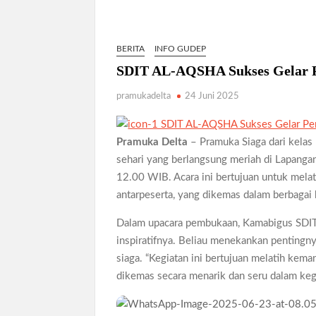
Karakter Generasi Muda di Era Digital
Semangat “Cerdas, Ceria, Cekatan” Warnai Pes
BERITA
INFO GUDEP
Berkarakter, Berprestasi, Berbudi Luhur : Lom
SDIT AL-AQSHA Sukses Gelar P
Taman Cetak Generasi Tangguh
Pramuka SMKN 1 Jabon Tempa Disiplin dan Kep
pramukadelta
24 Juni 2025
Gemuruh Semangat di Pangkalan SMP YPM 1 Tam
Generasi di PSCC VI
Pramuka Delta
– Pramuka Siaga dari kela
sehari yang berlangsung meriah di Lapang
Perkuat Kepemimpinan dan Demokrasi, Kwarran
12.00 WIB. Acara ini bertujuan untuk mel
Bukan Cuma Kemah! Pramuka SMK YPM 3 Tama
antarpeserta, yang dikemas dalam berbagai 
Kwarran Porong Gembleng Penegak Pramuka Le
Dalam upacara pembukaan, Kamabigus SDIT
Tumbuhkan Ceria dan Karakter Sejak Dini, 704
inspiratifnya. Beliau menekankan pentingn
2026
siaga. “Kegiatan ini bertujuan melatih ke
Ceria Bersama Pramuka Siaga: Membangun Gen
dikemas secara menarik dan seru dalam kegia
Karena Karakter Tidak Dibentuk di Ruang N
Gelar Musppanitera 2026, Kwarran Taman Ceta