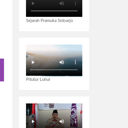
Sejarah Pramuka Sidoarjo
Pitutur Luhur