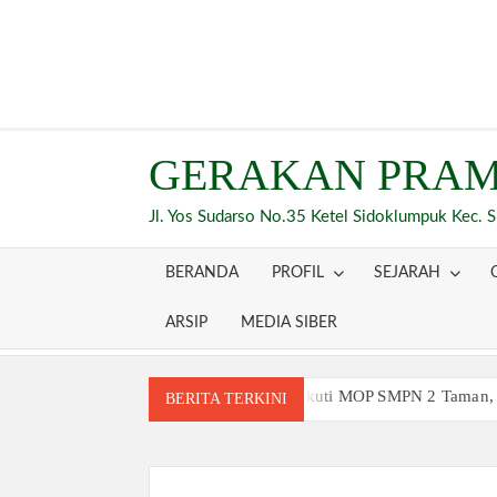
Skip
to
content
GERAKAN PRAM
Jl. Yos Sudarso No.35 Ketel Sidoklumpuk Kec. 
BERANDA
PROFIL
SEJARAH
ARSIP
MEDIA SIBER
Siswa Baru Antusias Ikuti MOP SMPN 2 Taman,
BERITA TERKINI
Berjalan 2 Kilometer hingga Taklukkan Berag
Ambalan SMAN 3 Sidoarjo Gelar Anjangsana dan
Relevansi Pemikiran Baden-Powell dalam Pemb