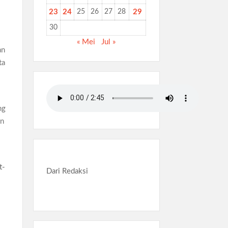
23
24
25
26
27
28
29
30
« Mei
Jul »
an
ta
ng
an
Dari Redaksi