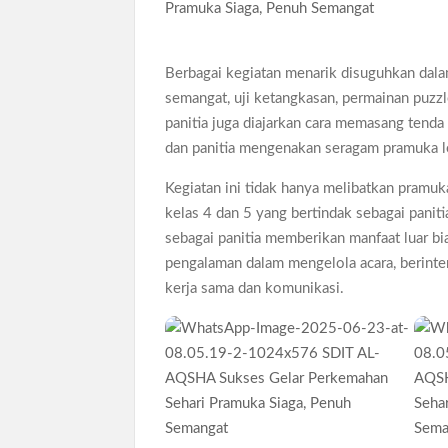
Ajang Kompetensi Antar Ambalan II SMKN 2 B
Musran X Kwarran Jabon Jadi Titik Awal Keban
Berbagai kegiatan menarik disuguhkan dalam
Peringanti Momentum Hardiknas, Kwarran Seda
semangat, uji ketangkasan, permainan puzzl
panitia juga diajarkan cara memasang tend
dan panitia mengenakan seragam pramuka 
Kegiatan ini tidak hanya melibatkan pramuk
kelas 4 dan 5 yang bertindak sebagai pani
sebagai panitia memberikan manfaat luar 
pengalaman dalam mengelola acara, berint
kerja sama dan komunikasi.