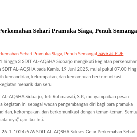
ta Siaga Kwarran Sukodono Tahun 2026
ba Tingkat I Gudep 14.077-14.078 Pangkalan SDN Sidodadi 1
erkemahan Sehari Pramuka Siaga, Penuh Semanga
edulian Sosial Melalui Jelajah Desa
Save as PDF
an: Saat Kompetisi Mencetak Karakter dan Merajut
s 1 hingga 3 SDIT AL-AQSHA Sidoarjo mengikuti kegiatan perkemaha
an SDIT AL-AQSHA pada Kamis, 19 Juni 2025, mulai pukul 07.00 hing
 Jabon Gelar Dianpinsa serta Musppanitera 2026
atih kemandirian, kekompakan, dan kemampuan berkomunikasi
n Adopsi Sistem Kerja Industri Lewat KPDA
kegiatan menarik dan seru.
wat Pelatihan Keprotokoleran
 AL-AQSHA Sidoarjo, Teti Rohmawati, S.P., menyampaikan pesan
 Pramuka Siaga Ramaikan Pesta Siaga Kwarran Prambon
ya kegiatan ini sebagai wadah pengembangan diri bagi para pramuka
mandirian, kekompakan, dan berkomunikasi dengan teman-teman. Semu
erasi Tangguh dan Berkarakter
tannya,” ujar Ibu Teti.
yaman, LT-1 SDN Pagerwojo Hadir Menempa Ketangguhan
k Pemimpin Baru dan Perkuat Kolaborasi Lintas Pangkalan