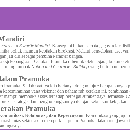
Mandiri
ndiri
dan
Kwartir Mandiri
. Konsep ini bukan semata gagasan idealist
mika politik maupun kebijakan birokrasi. Melalui pengelolaan aset yan
an jati diri sebagai pembina karakter bangsa.
trategi kebangsaan. Gerakan Pramuka dibentuk oleh negara, bukan ole
lah ujung tombak
Nation and Character Building
yang bertujuan membe
dalam Pramuka
Pramuka. Sudah saatnya kita bertanya dengan jujur: berapa banyak pem
pa kepemimpinan yang visioner dan paham ruh gerakan ini, pembinaan 
at mampu membuka akses terhadap berbagai sumber daya, termasuk C
neksi strategis dan menghubungkannya dengan kebijakan-kebijakan pr
Gerakan Pramuka
Komunikasi, Kolaborasi, dan Kepercayaan
. Komunikasi yang jujur
borasi lintas sektor akan memperkuat peran Pramuka dalam menjawab
an tugasnya.