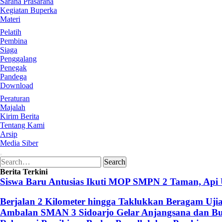
Sarana Prasarana
Kegiatan Buperka
Materi
Pelatih
Pembina
Siaga
Penggalang
Penegak
Pandega
Download
Peraturan
Majalah
Kirim Berita
Tentang Kami
Arsip
Media Siber
Search
Search
for:
Berita Terkini
Siswa Baru Antusias Ikuti MOP SMPN 2 Taman, Api
Berjalan 2 Kilometer hingga Taklukkan Beragam Uji
Ambalan SMAN 3 Sidoarjo Gelar Anjangsana dan Buk