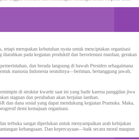
ik, tetapi merupakan kebutuhan nyata untuk menciptakan organisasi
g diarahkan pada kegiatan produktif dan berorientasi manfaat, gerakan
h pemerintahan, dan berada langsung di bawah Presiden sebagaimana
ntuk manusia Indonesia seutuhnya—beriman, bertanggung jawab,
impin di struktur kwartir saat ini yang hadir karena panggilan jiwa
akan stagnan dan perubahan akan berjalan lamban.
SR dan dana sosial yang dapat mendukung kegiatan Pramuka. Maka,
ogresif demi kemajuan organisasi.
 dan terbuka sangat diperlukan untuk menyampaikan arah kebijakan
 tantangan kebangsaan. Dan kepercayaan—baik secara moral maupun