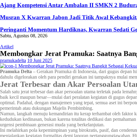
Ajang Kompetensi Antar Ambalan II SMKN 2 Buduran
Musran X Kwarran Jabon Jadi Titik Awal Kebangkita
Peringanti Momentum Hardiknas, Kwarran Sedati Ge
Sabtu, Agustus 08, 2026
Artikel
Membongkar Jerat Pramuka: Saatnya Bang
pramukadelta
10 Juni 2025
Pramuka Delta
– Gerakan Pramuka di Indonesia, dari gugus depan hing
dahulu digelorakan oleh para pendiri gerakan ini tampaknya mulai me
Jerat Terbesar dan Akar Persoalan Ut
Salah satu jerat terbesar dan akar persoalan utama terletak pada lem
baik kecil maupun besar—mulai dari peralatan kegiatan di gugus depan 
optimal. Padahal, dengan manajemen yang tepat, semua aset ini berpo
pemerintah atau dukungan Majelis Pembimbing.
Namun, langkah menuju kemandirian itu kerap terhambat oleh faktor ke
kedudukan kedinasan, bukan karena totalitas dedikasi dan pemahaman
urgensi pembinaan generasi muda yang berkelanjutan.
Ini melahirkan pola kepemimpinan yang birokratis, pasif, dan cenderun
menjalankan kegiatan formalitas demi laporan pertanggungjawaban. Hi