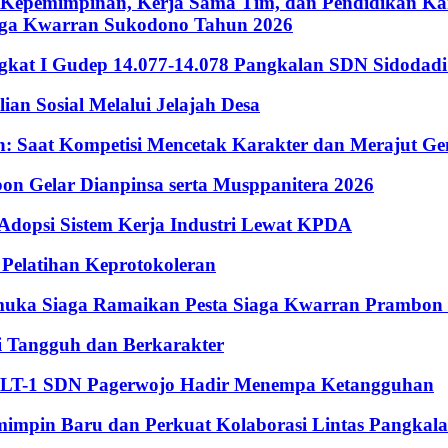
Kepemimpinan, Kerja Sama Tim, dan Pendidikan Kara
iaga Kwarran Sukodono Tahun 2026
ingkat I Gudep 14.077-14.078 Pangkalan SDN Sidodad
n Sosial Melalui Jelajah Desa
Saat Kompetisi Mencetak Karakter dan Merajut Gen
n Gelar Dianpinsa serta Musppanitera 2026
psi Sistem Kerja Industri Lewat KPDA
elatihan Keprotokoleran
amuka Siaga Ramaikan Pesta Siaga Kwarran Prambon
 Tangguh dan Berkarakter
, LT-1 SDN Pagerwojo Hadir Menempa Ketangguhan
impin Baru dan Perkuat Kolaborasi Lintas Pangkal