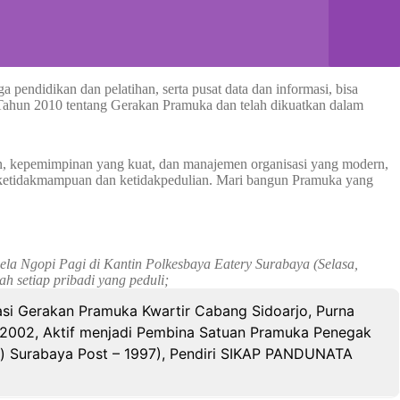
pendidikan dan pelatihan, serta pusat data dan informasi, bisa
 Tahun 2010 tentang Gerakan Pramuka dan telah dikuatkan dalam
rian, kepemimpinan yang kuat, dan manajemen organisasi yang modern,
eh ketidakmampuan dan ketidakpedulian. Mari bangun Pramuka yang
la Ngopi Pagi di Kantin Polkesbaya Eatery Surabaya (Selasa,
 setiap pribadi yang peduli;
asi Gerakan Pramuka Kwartir Cabang Sidoarjo, Purna
 2002, Aktif menjadi Pembina Satuan Pramuka Penegak
l) Surabaya Post – 1997), Pendiri SIKAP PANDUNATA