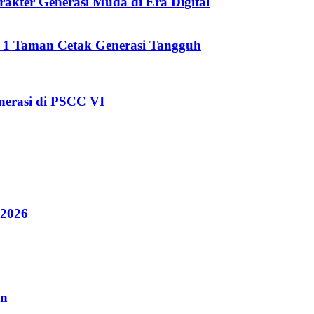
kter Generasi Muda di Era Digital
i 1 Taman Cetak Generasi Tangguh
erasi di PSCC VI
 2026
an