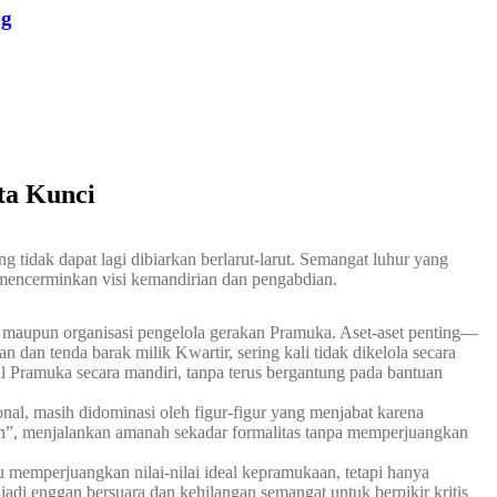
ng
ta Kunci
 tidak dapat lagi dibiarkan berlarut-larut. Semangat luhur yang
 mencerminkan visi kemandirian dan pengabdian.
nik maupun organisasi pengelola gerakan Pramuka. Aset-aset penting—
dan tenda barak milik Kwartir, sering kali tidak dikelola secara
 Pramuka secara mandiri, tanpa terus bergantung pada bantuan
nal, masih didominasi oleh figur-figur yang menjabat karena
uh”, menjalankan amanah sekadar formalitas tanpa memperjuangkan
au memperjuangkan nilai-nilai ideal kepramukaan, tetapi hanya
di enggan bersuara dan kehilangan semangat untuk berpikir kritis