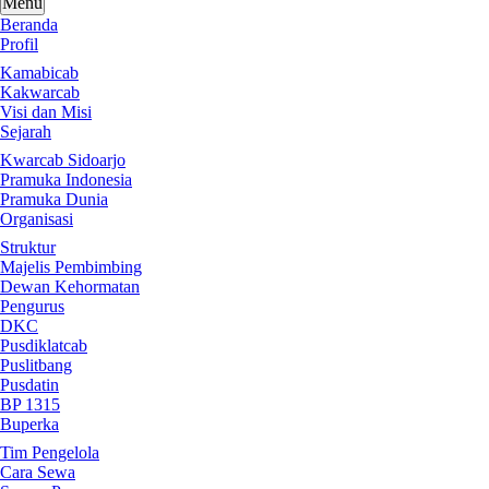
Menu
Beranda
Profil
Kamabicab
Kakwarcab
Visi dan Misi
Sejarah
Kwarcab Sidoarjo
Pramuka Indonesia
Pramuka Dunia
Organisasi
Struktur
Majelis Pembimbing
Dewan Kehormatan
Pengurus
DKC
Pusdiklatcab
Puslitbang
Pusdatin
BP 1315
Buperka
Tim Pengelola
Cara Sewa