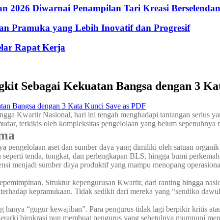
 2026 Diwarnai Penampilan Tari Kreasi Berselenda
n Pramuka yang Lebih Inovatif dan Progresif
lar Rapat Kerja
kit Sebagai Kekuatan Bangsa dengan 3 Ka
Save as PDF
ga Kwartir Nasional, hari ini tengah menghadapi tantangan serius yang
mudar, terkikis oleh kompleksitas pengelolaan yang belum sepenuhnya
ama
ahnya pengelolaan aset dan sumber daya yang dimiliki oleh satuan orga
seperti tenda, tongkat, dan perlengkapan BLS, hingga bumi perkemahan 
tensi menjadi sumber daya produktif yang mampu menopang operasional
pemimpinan. Struktur kepengurusan Kwartir, dari ranting hingga nasio
 terhadap kepramukaan. Tidak sedikit dari mereka yang “sendiko daw
g hanya “gugur kewajiban”. Para pengurus tidak lagi berpikir kritis at
erarki birokrasi pun membuat pengurus yang sebetulnya mumpuni menja