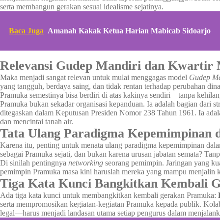
serta membangun gerakan sesuai idealisme sejatinya.
Baca Juga
Amanah Kakak Ketua Harian Mabicab Sidoarjo
Relevansi Gudep Mandiri dan Kwartir 
Maka menjadi sangat relevan untuk mulai menggagas model
Gudep Ma
yang tangguh, berdaya saing, dan tidak rentan terhadap perubahan dina
Pramuka semestinya bisa berdiri di atas kakinya sendiri—tanpa kehilang
Pramuka bukan sekadar organisasi kepanduan. Ia adalah bagian dari s
ditegaskan dalam Keputusan Presiden Nomor 238 Tahun 1961. Ia ada
dan mencintai tanah air.
Tata Ulang Paradigma Kepemimpinan 
Karena itu, penting untuk menata ulang paradigma kepemimpinan dalam 
sebagai Pramuka sejati, dan bukan karena urusan jabatan semata? Tan
Di sinilah pentingnya
networking
seorang pemimpin. Jaringan yang ku
pemimpin Pramuka masa kini haruslah mereka yang mampu menjalin ko
Tiga Kata Kunci Bangkitkan Kembali 
Ada tiga kata kunci untuk membangkitkan kembali gerakan Pramuka:
serta mempromosikan kegiatan-kegiatan Pramuka kepada publik. Kola
legal—harus menjadi landasan utama setiap pengurus dalam menjalank