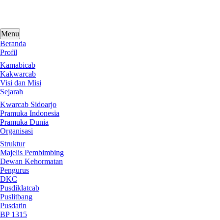
Skip
to
content
Menu
Beranda
Profil
Kamabicab
Kakwarcab
Visi dan Misi
Sejarah
Kwarcab Sidoarjo
Pramuka Indonesia
Pramuka Dunia
Organisasi
Struktur
Majelis Pembimbing
Dewan Kehormatan
Pengurus
DKC
Pusdiklatcab
Puslitbang
Pusdatin
BP 1315