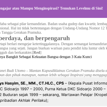
gajar atau Mampu Menginspirasi? Temukan Levelmu di Sini!
ba sebagai pilar kemandirian. Badan usaha gudep dan kwartir, lembaga 
ofesional. Hal ini tidak bertentangan dengan Undang-Undang Nomor 12
h Tangga Gerakan Pramuka.
berdaya, dan berpengaruh
, tetapi berlari mengejar ketertinggalannya. Dengan semangat kemandi
ngsa yang sejati. Jangan biarkan warisan para pendiri kita luntur ol
gguh dan berkarakter.[
Red
]
Ganet Budi Utomo – Mantan Kapusdiklatnas Gerakan Pramuka disela-se
un dan pihak manapun, namun lebih sebagai Inspirasi yang menggugah
ys Hasyim, SE., MM., CT.HLC., CPS
– (Kepala Pusat Inform
C Sidoarjo 1997 – 2000, Purna Ketua DKC Sidoarjo 2000 –
 Buduran sejak 1999 – sekarang, Wartawan Pelajar (Krope
epribadian Akhlak Perilaku
);