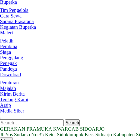
Buperka
Tim Pengelola
Cara Sewa
Sarana Prasarana
Kegiatan Buperka
Materi
Pelatih
Pembina
Siaga
Penggalang
Penegak
Pandega
Download
Peraturan
Majalah
Kirim Berita
Tentang Kami
Arsip
Media Siber
Search
Search
for:
GERAKAN PRAMUKA KWARCAB SIDOARJO
Jl. Yos Sudarso No.35 Ketel Sidoklumpuk Kec. Sidoarjo Kabupaten S