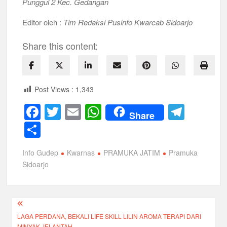
Punggul 2 Kec. Gedangan
Editor oleh :
Tim Redaksi Pusinfo Kwarcab Sidoarjo
Share this content:
Post Views :
1,343
F
T
E
W
T
Share
a
wi
m
h
el
S
c
tt
ail
at
e
h
Info Gudep
Kwarnas
PRAMUKA JATIM
Pramuka
e
er
s
gr
ar
Sidoarjo
b
A
a
e
o
p
m
Navigasi
o
p
LAGA PERDANA, BEKALI LIFE SKILL LILIN AROMA TERAPI DARI
pos
k
MINYAK JELANTAH