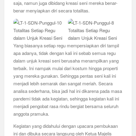
saja, namun juga dibidang kreasi seni mereka benar-
benar menyiapkan diri secara totalitas.
Bukan Cuma Kemah! Pramuka SMK YPM 3 Taman Adopsi
Sistem Kerja Industri Lewat KPDA
Kwarran Porong Gembleng Penegak Pramuka Lewat Pelatihan
Keprotokoleran
Yang biasanya setiap regu mempersiapkan diri tampil
Tumbuhkan Ceria dan Karakter Sejak Dini, 704 Pramuka
apa adanya, tidak dengan kali ini sebab semua regu
Siaga Ramaikan Pesta Siaga Kwarran Prambon 2026
dalam unjuk kreasi seni berusaha menampilkan yang
terbaik. Ini nampak mulai dari kostum hingga properti
Ceria Bersama Pramuka Siaga: Membangun Generasi Tangguh
dan Berkarakter
yang mereka gunakan. Sehingga pentas seni kali ini
menjadi lebih semarak dan sangat meriah. Secara
Karena Karakter Tidak Dibentuk di Ruang Nyaman, LT-1
analisa sederhana, bisa jadi hal ini dikarena pada masa
SDN Pagerwojo Hadir Menempa Ketangguhan
pandemi tidak ada kegiatan, sehingga kegiatan kali ini
menjadi pengobat rasa rindu bergiat bersama seluruh
Gelar Musppanitera 2026, Kwarran Taman Cetak Pemimpin
anggota pramuka.
Baru dan Perkuat Kolaborasi Lintas Pangkalan
Kegiatan yang didahului dengan upacara pembukaan
Ajang Kompetensi Antar Ambalan II SMKN 2 Buduran 2026
Diwarnai Penampilan Tari Kreasi Berselendang
ini dan dibuka secara langsung oleh Ketua Majelis