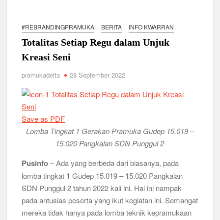
Ambalan SMAN 3 Sidoarjo Gelar Anjangsana dan Buka
Bersama 2026, Pererat Tali Persaudaraan
#REBRANDINGPRAMUKA
BERITA
INFO KWARRAN
Relevansi Pemikiran Baden-Powell dalam Pembinaan
Kepemimpinan, Kerja Sama Tim, dan Pendidikan Karakter
Totalitas Setiap Regu dalam Unjuk
Generasi Muda di Era Digital
Semangat “Cerdas, Ceria, Cekatan” Warnai Pesta Siaga
Kreasi Seni
Kwarran Sukodono Tahun 2026
pramukadelta
28 September 2022
Berkarakter, Berprestasi, Berbudi Luhur : Lomba Tingkat I
Gudep 14.077-14.078 Pangkalan SDN Sidodadi 1 Taman
Cetak Generasi Tangguh
Save as PDF
Lomba Tingkat 1 Gerakan Pramuka Gudep 15.019 –
Pramuka SMKN 1 Jabon Tempa Disiplin dan Kepedulian
Sosial Melalui Jelajah Desa
15.020 Pangkalan SDN Punggul 2
Pusinfo
– Ada yang berbeda dari biasanya, pada
Gemuruh Semangat di Pangkalan SMP YPM 1 Taman: Saat
Kompetisi Mencetak Karakter dan Merajut Generasi di PSCC
lomba tingkat 1 Gudep 15.019 – 15.020 Pangkalan
VI
SDN Punggul 2 tahun 2022 kali ini. Hal ini nampak
pada antusias peserta yang ikut kegiatan ini. Semangat
Perkuat Kepemimpinan dan Demokrasi, Kwarran Jabon Gelar
mereka tidak hanya pada lomba teknik kepramukaan
Dianpinsa serta Musppanitera 2026