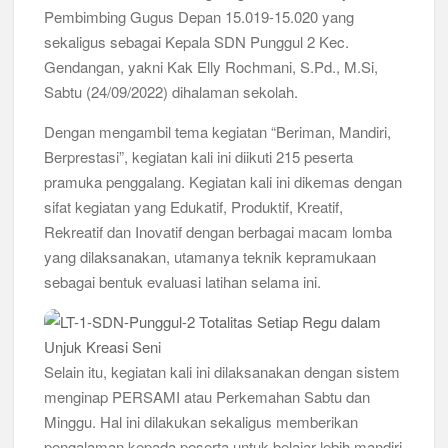
Pembimbing Gugus Depan 15.019-15.020 yang
Musran X Kwarran Jabon Jadi Titik Awal Kebangkitan
sekaligus sebagai Kepala SDN Punggul 2 Kec.
Pramuka yang Lebih Inovatif dan Progresif
Gendangan, yakni Kak Elly Rochmani, S.Pd., M.Si,
Sabtu (24/09/2022) dihalaman sekolah.
Peringanti Momentum Hardiknas, Kwarran Sedati Gelar Rapat
Kerja
Dengan mengambil tema kegiatan “Beriman, Mandiri,
Berprestasi”, kegiatan kali ini diikuti 215 peserta
pramuka penggalang. Kegiatan kali ini dikemas dengan
sifat kegiatan yang Edukatif, Produktif, Kreatif,
Rekreatif dan Inovatif dengan berbagai macam lomba
yang dilaksanakan, utamanya teknik kepramukaan
sebagai bentuk evaluasi latihan selama ini.
Selain itu, kegiatan kali ini dilaksanakan dengan sistem
menginap PERSAMI atau Perkemahan Sabtu dan
Minggu. Hal ini dilakukan sekaligus memberikan
pengalaman kepada peserta untuk belajar lebih mandiri