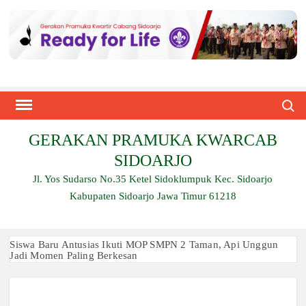
Skip
to
content
Search
GERAKAN PRAMUKA KWARCAB
SIDOARJO
Jl. Yos Sudarso No.35 Ketel Sidoklumpuk Kec. Sidoarjo
Kabupaten Sidoarjo Jawa Timur 61218
Siswa Baru Antusias Ikuti MOP SMPN 2 Taman, Api Unggun
Jadi Momen Paling Berkesan
Berjalan 2 Kilometer hingga Taklukkan Beragam Ujian, Inilah
Perjuangan Pramuka SMK Plus NU Sidoarjo