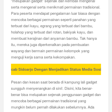
“melupakan gadget” sejenak dan kembali mengenal
serta mengenal serta menikmati permainan tradisional.
Peringanti Momentum Hardiknas, Kwarran Sedati Gelar Rapat
Kerja
Para peserta mendapat pengalaman luar biasa dengan
mencoba berbagai permainan seperti panahan yang
terbuat dari kayu, egrang yang terbuat dari bambu,
holahop yang terbuat dari rotan, bakiyak kayu, dan
membuat kerajinan dari anyaman bambu. Tak hanya
itu, mereka juga diperkenalkan pada pembuatan
wayang dan bermain permainan kelompok yang
menguji kerja sama serta kekompakan.
warcab Sidoarjo Dengan Menjadikan Status Media Sosial Anda
– P
Pesan dan kesan saat berada di kampung lali gadget
sungguh menyenangkan di sini!. Disini, kita benar-
benar bisa melupakan sejenak penggunaan gadget dan
mencoba berbagai permainan tradisional yang
mungkin belum pernah dilakukan sebelumnya. Ada