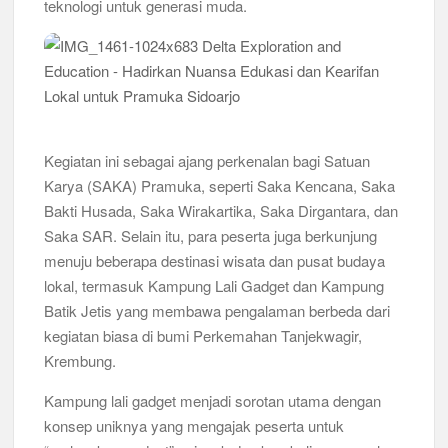
teknologi untuk generasi muda.
Kwarran Porong Gembleng Penegak Pramuka Lewat Pelatihan
Keprotokoleran
Tumbuhkan Ceria dan Karakter Sejak Dini, 704 Pramuka
Siaga Ramaikan Pesta Siaga Kwarran Prambon 2026
Ceria Bersama Pramuka Siaga: Membangun Generasi Tangguh
Kegiatan ini sebagai ajang perkenalan bagi Satuan
dan Berkarakter
Karya (SAKA) Pramuka, seperti Saka Kencana, Saka
Bakti Husada, Saka Wirakartika, Saka Dirgantara, dan
Karena Karakter Tidak Dibentuk di Ruang Nyaman, LT-1
Saka SAR. Selain itu, para peserta juga berkunjung
SDN Pagerwojo Hadir Menempa Ketangguhan
menuju beberapa destinasi wisata dan pusat budaya
lokal, termasuk Kampung Lali Gadget dan Kampung
Gelar Musppanitera 2026, Kwarran Taman Cetak Pemimpin
Baru dan Perkuat Kolaborasi Lintas Pangkalan
Batik Jetis yang membawa pengalaman berbeda dari
kegiatan biasa di bumi Perkemahan Tanjekwagir,
Ajang Kompetensi Antar Ambalan II SMKN 2 Buduran 2026
Krembung.
Diwarnai Penampilan Tari Kreasi Berselendang
Kampung lali gadget menjadi sorotan utama dengan
Musran X Kwarran Jabon Jadi Titik Awal Kebangkitan
konsep uniknya yang mengajak peserta untuk
Pramuka yang Lebih Inovatif dan Progresif