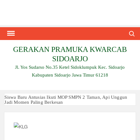
Skip
to
content
Search
GERAKAN PRAMUKA KWARCAB
SIDOARJO
Jl. Yos Sudarso No.35 Ketel Sidoklumpuk Kec. Sidoarjo
Kabupaten Sidoarjo Jawa Timur 61218
Siswa Baru Antusias Ikuti MOP SMPN 2 Taman, Api Unggun
Jadi Momen Paling Berkesan
Berjalan 2 Kilometer hingga Taklukkan Beragam Ujian, Inilah
Perjuangan Pramuka SMK Plus NU Sidoarjo
Ambalan SMAN 3 Sidoarjo Gelar Anjangsana dan Buka
Bersama 2026, Pererat Tali Persaudaraan