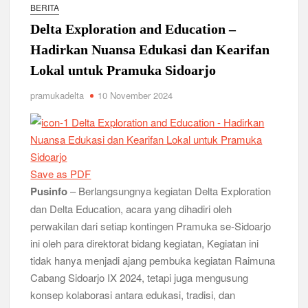
Relevansi Pemikiran Baden-Powell dalam Pembinaan
BERITA
Kepemimpinan, Kerja Sama Tim, dan Pendidikan Karakter
Generasi Muda di Era Digital
Delta Exploration and Education –
Semangat “Cerdas, Ceria, Cekatan” Warnai Pesta Siaga
Hadirkan Nuansa Edukasi dan Kearifan
Kwarran Sukodono Tahun 2026
Lokal untuk Pramuka Sidoarjo
Berkarakter, Berprestasi, Berbudi Luhur : Lomba Tingkat I
pramukadelta
10 November 2024
Gudep 14.077-14.078 Pangkalan SDN Sidodadi 1 Taman
Cetak Generasi Tangguh
Pramuka SMKN 1 Jabon Tempa Disiplin dan Kepedulian
Sosial Melalui Jelajah Desa
Save as PDF
Gemuruh Semangat di Pangkalan SMP YPM 1 Taman: Saat
Pusinfo
– Berlangsungnya kegiatan Delta Exploration
Kompetisi Mencetak Karakter dan Merajut Generasi di PSCC
VI
dan Delta Education, acara yang dihadiri oleh
perwakilan dari setiap kontingen Pramuka se-Sidoarjo
Perkuat Kepemimpinan dan Demokrasi, Kwarran Jabon Gelar
ini oleh para direktorat bidang kegiatan, Kegiatan ini
Dianpinsa serta Musppanitera 2026
tidak hanya menjadi ajang pembuka kegiatan Raimuna
Cabang Sidoarjo IX 2024, tetapi juga mengusung
Bukan Cuma Kemah! Pramuka SMK YPM 3 Taman Adopsi
konsep kolaborasi antara edukasi, tradisi, dan
Sistem Kerja Industri Lewat KPDA