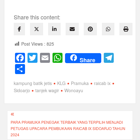
Share this content:
Post Views :
825
F
T
E
W
T
Share
a
wi
m
h
el
S
c
tt
ail
at
e
h
kampung batik jetis
KLG
Pramuka
raicab ix
e
er
s
gr
ar
Sidoarjo
tanjek wagir
Wonoayu
b
A
a
e
o
p
m
Navigasi
o
p
PARA PRAMUKA PENEGAK TERBAIK YANG TERPILIH MENJADI
pos
k
PETUGAS UPACARA PEMBUKAAN RAICAB IX SIDOARJO TAHUN
2024