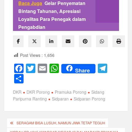
Baca Juga
Gelar Penyematan
Bintang Tahunan, Apresiasi
Loyalitas Para Penegak dalam
Pengabdian
Post Views :
1,656
F
T
E
W
T
Share
a
wi
m
h
el
S
c
tt
ail
at
e
h
DKR
DKR Porong
Pramuka Porong
Sidang
e
er
s
gr
ar
Paripurna Ranting
Sidparan
Sidparan Porong
b
A
a
e
o
p
m
Navigasi
o
p
SERAGAM BISA LUSUH, NAMUN JIWA TETAP TEGUH