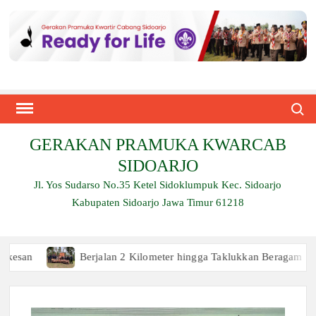
Skip
to
content
Search
GERAKAN PRAMUKA KWARCAB
SIDOARJO
Jl. Yos Sudarso No.35 Ketel Sidoklumpuk Kec. Sidoarjo
Kabupaten Sidoarjo Jawa Timur 61218
Berjalan 2 Kilometer hingga Taklukkan Beragam Ujian, Inila