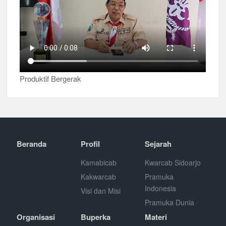
Produktif Bergerak
Beranda
Profil
Sejarah
Kamabicab
Kwarcab Sidoarjo
Kakwarcab
Pramuka
Indonesia
Visi dan Misi
Pramuka Dunia
Organisasi
Buperka
Materi