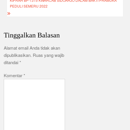
pos
k
KIPRAH BP-1315 KWARCAB SIDOARJO DALAM BAKTI PRAMUKA
PEDULI SEMERU 2022
Tinggalkan Balasan
Alamat email Anda tidak akan
dipublikasikan.
Ruas yang wajib
ditandai
*
Komentar
*