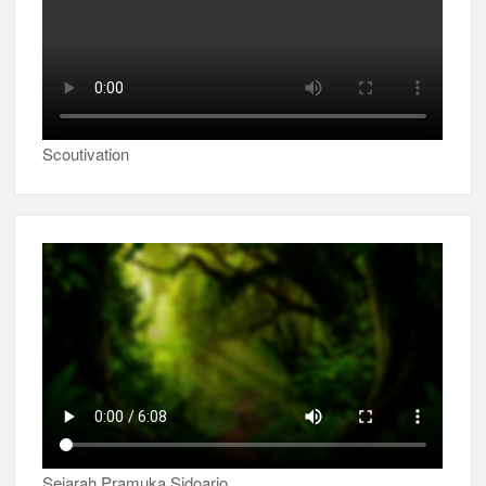
Scoutivation
Sejarah Pramuka Sidoarjo