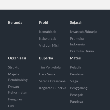
Beranda
Profil
Sejarah
Kamabicab
Kwarcab Sidoarjo
Kakwarcab
Pramuka
Indonesia
Visi dan Misi
Pramuka Dunia
Organisasi
Buperka
Materi
Struktur
Tim Pengelola
Pelatih
Majelis
Cara Sewa
Pembina
Pembimbing
Sarana Prasarana
Siaga
Dewan
Kegiatan Buperka
Penggalang
Kehormatan
Penegak
Pengurus
Pandega
DKC