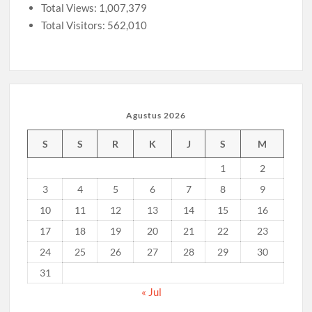
2026 Diwarnai Penampilan Tari Kreasi Berselendang
Total Views:
1,007,379
Total Visitors:
562,010
Musran X Kwarran Jabon Jadi Titik Awal Kebangkitan
Pramuka yang Lebih Inovatif dan Progresif
Peringanti Momentum Hardiknas, Kwarran Sedati Gelar
Rapat Kerja
Agustus 2026
S
S
R
K
J
S
M
1
2
3
4
5
6
7
8
9
10
11
12
13
14
15
16
17
18
19
20
21
22
23
24
25
26
27
28
29
30
31
« Jul