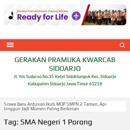
Skip
to
content
Search
GERAKAN PRAMUKA KWARCAB
SIDOARJO
Jl. Yos Sudarso No.35 Ketel Sidoklumpuk Kec. Sidoarjo
Kabupaten Sidoarjo Jawa Timur 61218
Siswa Baru Antusias Ikuti MOP SMPN 2 Taman, Api
Unggun Jadi Momen Paling Berkesan
Tag:
SMA Negeri 1 Porong
Berjalan 2 Kilometer hingga Taklukkan Beragam Ujian,
Inilah Perjuangan Pramuka SMK Plus NU Sidoarjo