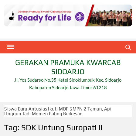
Skip
to
content
Search
GERAKAN PRAMUKA KWARCAB
SIDOARJO
Jl. Yos Sudarso No.35 Ketel Sidoklumpuk Kec. Sidoarjo
Kabupaten Sidoarjo Jawa Timur 61218
Siswa Baru Antusias Ikuti MOP SMPN 2 Taman, Api
Unggun Jadi Momen Paling Berkesan
Tag:
SDK Untung Suropati II
Berjalan 2 Kilometer hingga Taklukkan Beragam Ujian,
Inilah Perjuangan Pramuka SMK Plus NU Sidoarjo