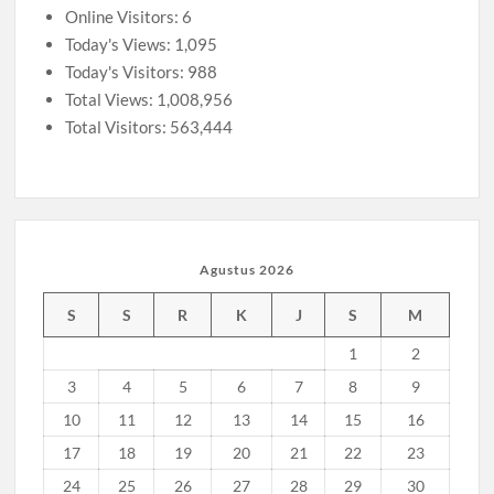
2026 Diwarnai Penampilan Tari Kreasi Berselendang
Online Visitors:
6
Persari
dan
Today's Views:
1,095
Musran X Kwarran Jabon Jadi Titik Awal Kebangkitan
Perjusa
Today's Visitors:
988
Pramuka yang Lebih Inovatif dan Progresif
Total Views:
1,008,956
Total Visitors:
563,444
Peringanti Momentum Hardiknas, Kwarran Sedati Gelar
Rapat Kerja
Agustus 2026
S
S
R
K
J
S
M
1
2
3
4
5
6
7
8
9
10
11
12
13
14
15
16
17
18
19
20
21
22
23
24
25
26
27
28
29
30