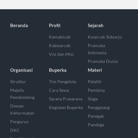
Beranda
Profil
Sejarah
Kamabicab
Kwarcab Sidoarjo
Kakwarcab
Pramuka
Indonesia
Visi dan Misi
Pramuka Dunia
Organisasi
Buperka
Materi
Struktur
Tim Pengelola
Pelatih
Majelis
Cara Sewa
Pembina
Pembimbing
Sarana Prasarana
Siaga
Dewan
Kegiatan Buperka
Penggalang
Kehormatan
Penegak
Pengurus
Pandega
DKC