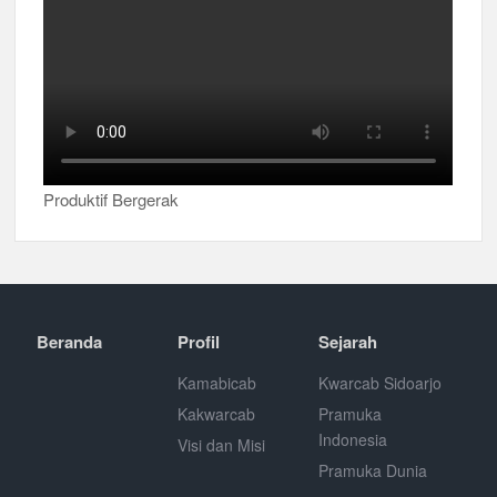
Produktif Bergerak
Beranda
Profil
Sejarah
Kamabicab
Kwarcab Sidoarjo
Kakwarcab
Pramuka
Indonesia
Visi dan Misi
Pramuka Dunia