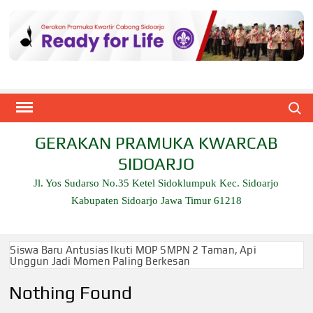
Skip
to
content
Search
GERAKAN PRAMUKA KWARCAB
SIDOARJO
Jl. Yos Sudarso No.35 Ketel Sidoklumpuk Kec. Sidoarjo
Kabupaten Sidoarjo Jawa Timur 61218
Siswa Baru Antusias Ikuti MOP SMPN 2 Taman, Api
Unggun Jadi Momen Paling Berkesan
Nothing Found
Berjalan 2 Kilometer hingga Taklukkan Beragam Ujian,
Inilah Perjuangan Pramuka SMK Plus NU Sidoarjo