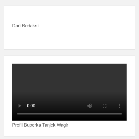
Musran X Kwarran Jabon Jadi Titik Awal Kebangkitan
Pramuka yang Lebih Inovatif dan Progresif
Dari Redaksi
Peringanti Momentum Hardiknas, Kwarran Sedati Gelar
Rapat Kerja
Profil Buperka Tanjek Wagir