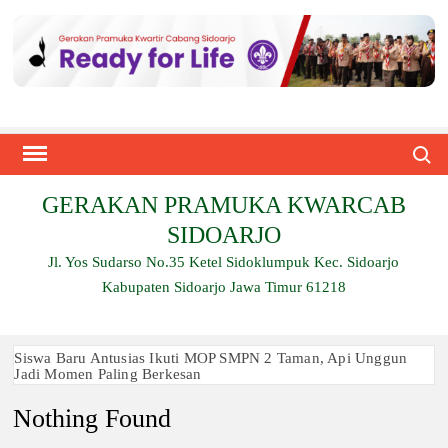
Skip
to
content
Search
GERAKAN PRAMUKA KWARCAB
SIDOARJO
Jl. Yos Sudarso No.35 Ketel Sidoklumpuk Kec. Sidoarjo
Kabupaten Sidoarjo Jawa Timur 61218
Siswa Baru Antusias Ikuti MOP SMPN 2 Taman, Api Unggun
Jadi Momen Paling Berkesan
Nothing Found
Berjalan 2 Kilometer hingga Taklukkan Beragam Ujian, Inilah
Perjuangan Pramuka SMK Plus NU Sidoarjo