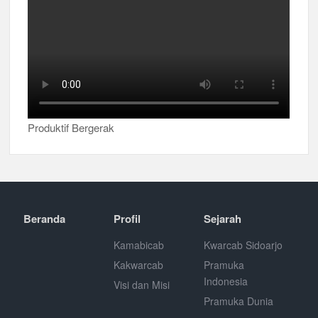
Produktif Bergerak
Beranda
Profil
Sejarah
Kamabicab
Kwarcab Sidoarjo
Kakwarcab
Pramuka
Indonesia
Visi dan Misi
Pramuka Dunia