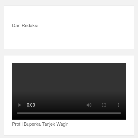
Musran X Kwarran Jabon Jadi Titik Awal Kebangkitan
Pramuka yang Lebih Inovatif dan Progresif
Dari Redaksi
Peringanti Momentum Hardiknas, Kwarran Sedati Gelar Rapat
Kerja
Profil Buperka Tanjek Wagir