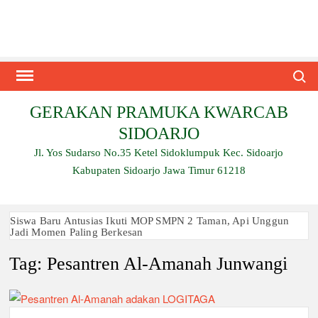
Skip
to
content
Search
GERAKAN PRAMUKA KWARCAB
SIDOARJO
Jl. Yos Sudarso No.35 Ketel Sidoklumpuk Kec. Sidoarjo
Kabupaten Sidoarjo Jawa Timur 61218
Siswa Baru Antusias Ikuti MOP SMPN 2 Taman, Api Unggun
Jadi Momen Paling Berkesan
Tag:
Pesantren Al-Amanah Junwangi
Berjalan 2 Kilometer hingga Taklukkan Beragam Ujian, Inilah
Perjuangan Pramuka SMK Plus NU Sidoarjo
Ambalan SMAN 3 Sidoarjo Gelar Anjangsana dan Buka
Bersama 2026, Pererat Tali Persaudaraan