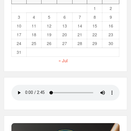
Musran X Kwarran Jabon Jadi Titik Awal Kebangkitan
Pramuka yang Lebih Inovatif dan Progresif
1
2
3
4
5
6
7
8
9
Peringanti Momentum Hardiknas, Kwarran Sedati Gelar Rapat
10
11
12
13
14
15
16
Kerja
17
18
19
20
21
22
23
24
25
26
27
28
29
30
31
« Jul