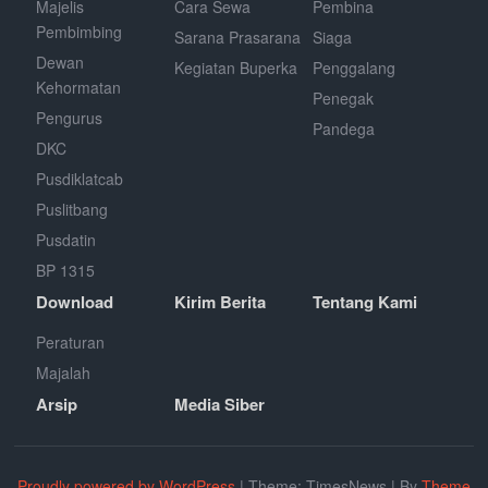
Majelis
Cara Sewa
Pembina
Pembimbing
Sarana Prasarana
Siaga
Dewan
Kegiatan Buperka
Penggalang
Kehormatan
Penegak
Pengurus
Pandega
DKC
Pusdiklatcab
Puslitbang
Pusdatin
BP 1315
Download
Kirim Berita
Tentang Kami
Peraturan
Majalah
Arsip
Media Siber
Proudly powered by WordPress
|
Theme: TimesNews
|
By
Theme