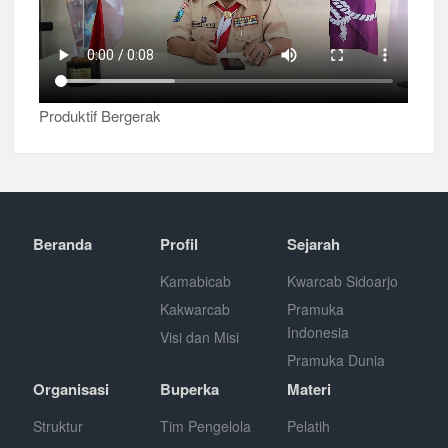
Produktif Bergerak
Beranda
Profil
Sejarah
Kamabicab
Kwarcab Sidoarjo
Kakwarcab
Pramuka
Indonesia
Visi dan Misi
Pramuka Dunia
Organisasi
Buperka
Materi
Struktur
Tim Pengelola
Pelatih