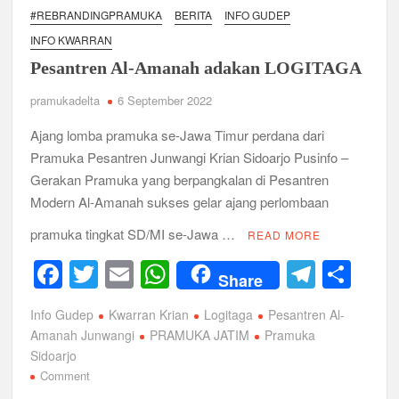
Relevansi Pemikiran Baden-Powell dalam Pembinaan
#REBRANDINGPRAMUKA
BERITA
INFO GUDEP
Kepemimpinan, Kerja Sama Tim, dan Pendidikan Karakter
Generasi Muda di Era Digital
INFO KWARRAN
Semangat “Cerdas, Ceria, Cekatan” Warnai Pesta Siaga
Pesantren Al-Amanah adakan LOGITAGA
Kwarran Sukodono Tahun 2026
pramukadelta
6 September 2022
Berkarakter, Berprestasi, Berbudi Luhur : Lomba Tingkat I
Gudep 14.077-14.078 Pangkalan SDN Sidodadi 1 Taman
Ajang lomba pramuka se-Jawa Timur perdana dari
Cetak Generasi Tangguh
Pramuka Pesantren Junwangi Krian Sidoarjo Pusinfo –
Gerakan Pramuka yang berpangkalan di Pesantren
Pramuka SMKN 1 Jabon Tempa Disiplin dan Kepedulian
Sosial Melalui Jelajah Desa
Modern Al-Amanah sukses gelar ajang perlombaan
pramuka tingkat SD/MI se-Jawa …
READ MORE
Gemuruh Semangat di Pangkalan SMP YPM 1 Taman: Saat
Kompetisi Mencetak Karakter dan Merajut Generasi di PSCC
F
T
E
W
T
S
VI
Share
a
wi
m
h
el
h
Perkuat Kepemimpinan dan Demokrasi, Kwarran Jabon Gelar
Info Gudep
Kwarran Krian
Logitaga
Pesantren Al-
c
tt
ail
at
e
ar
Dianpinsa serta Musppanitera 2026
Amanah Junwangi
PRAMUKA JATIM
Pramuka
e
er
s
gr
e
Sidoarjo
Bukan Cuma Kemah! Pramuka SMK YPM 3 Taman Adopsi
on
Comment
b
A
a
Sistem Kerja Industri Lewat KPDA
Pesantren