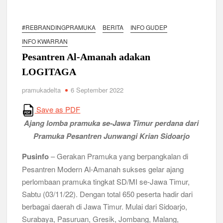
Ambalan SMAN 3 Sidoarjo Gelar Anjangsana dan Buka
Bersama 2026, Pererat Tali Persaudaraan
#REBRANDINGPRAMUKA
BERITA
INFO GUDEP
Relevansi Pemikiran Baden-Powell dalam Pembinaan
Kepemimpinan, Kerja Sama Tim, dan Pendidikan Karakter
INFO KWARRAN
Generasi Muda di Era Digital
Pesantren Al-Amanah adakan
Semangat “Cerdas, Ceria, Cekatan” Warnai Pesta Siaga
Kwarran Sukodono Tahun 2026
LOGITAGA
pramukadelta
6 September 2022
Berkarakter, Berprestasi, Berbudi Luhur : Lomba Tingkat I
Gudep 14.077-14.078 Pangkalan SDN Sidodadi 1 Taman
Cetak Generasi Tangguh
Save as PDF
Ajang lomba pramuka se-Jawa Timur perdana dari
Pramuka SMKN 1 Jabon Tempa Disiplin dan Kepedulian
Pramuka Pesantren Junwangi Krian Sidoarjo
Sosial Melalui Jelajah Desa
Pusinfo
– Gerakan Pramuka yang berpangkalan di
Gemuruh Semangat di Pangkalan SMP YPM 1 Taman: Saat
Pesantren Modern Al-Amanah sukses gelar ajang
Kompetisi Mencetak Karakter dan Merajut Generasi di PSCC
perlombaan pramuka tingkat SD/MI se-Jawa Timur,
VI
Sabtu (03/11/22). Dengan total 650 peserta hadir dari
berbagai daerah di Jawa Timur. Mulai dari Sidoarjo,
Perkuat Kepemimpinan dan Demokrasi, Kwarran Jabon Gelar
Dianpinsa serta Musppanitera 2026
Surabaya, Pasuruan, Gresik, Jombang, Malang,