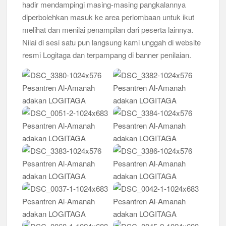
hadir mendampingi masing-masing pangkalannya
diperbolehkan masuk ke area perlombaan untuk ikut
Musran X Kwarran Jabon Jadi Titik Awal Kebangkitan
Pramuka yang Lebih Inovatif dan Progresif
melihat dan menilai penampilan dari peserta lainnya.
Nilai di sesi satu pun langsung kami unggah di website
Peringanti Momentum Hardiknas, Kwarran Sedati Gelar Rapat
resmi Logitaga dan terpampang di banner penilaian.
Kerja