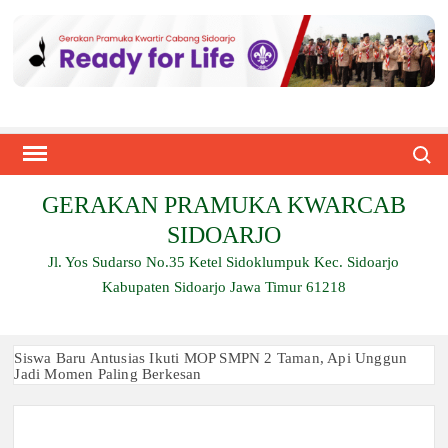
Skip
to
content
Search
GERAKAN PRAMUKA KWARCAB
SIDOARJO
Jl. Yos Sudarso No.35 Ketel Sidoklumpuk Kec. Sidoarjo
Kabupaten Sidoarjo Jawa Timur 61218
Siswa Baru Antusias Ikuti MOP SMPN 2 Taman, Api Unggun
Jadi Momen Paling Berkesan
Berjalan 2 Kilometer hingga Taklukkan Beragam Ujian, Inilah
Perjuangan Pramuka SMK Plus NU Sidoarjo