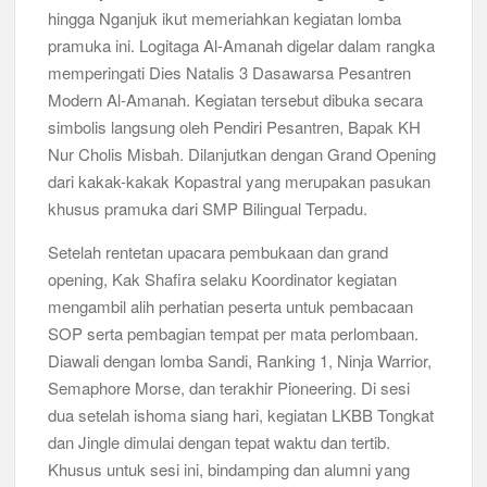
hingga Nganjuk ikut memeriahkan kegiatan lomba
Bukan Cuma Kemah! Pramuka SMK YPM 3 Taman Adopsi
pramuka ini. Logitaga Al-Amanah digelar dalam rangka
Sistem Kerja Industri Lewat KPDA
memperingati Dies Natalis 3 Dasawarsa Pesantren
Modern Al-Amanah. Kegiatan tersebut dibuka secara
Kwarran Porong Gembleng Penegak Pramuka Lewat Pelatihan
simbolis langsung oleh Pendiri Pesantren, Bapak KH
Keprotokoleran
Nur Cholis Misbah. Dilanjutkan dengan Grand Opening
Tumbuhkan Ceria dan Karakter Sejak Dini, 704 Pramuka
dari kakak-kakak Kopastral yang merupakan pasukan
Siaga Ramaikan Pesta Siaga Kwarran Prambon 2026
khusus pramuka dari SMP Bilingual Terpadu.
Ceria Bersama Pramuka Siaga: Membangun Generasi Tangguh
Setelah rentetan upacara pembukaan dan grand
dan Berkarakter
opening, Kak Shafira selaku Koordinator kegiatan
mengambil alih perhatian peserta untuk pembacaan
Karena Karakter Tidak Dibentuk di Ruang Nyaman, LT-1
SOP serta pembagian tempat per mata perlombaan.
SDN Pagerwojo Hadir Menempa Ketangguhan
Diawali dengan lomba Sandi, Ranking 1, Ninja Warrior,
Semaphore Morse, dan terakhir Pioneering. Di sesi
Gelar Musppanitera 2026, Kwarran Taman Cetak Pemimpin
Baru dan Perkuat Kolaborasi Lintas Pangkalan
dua setelah ishoma siang hari, kegiatan LKBB Tongkat
dan Jingle dimulai dengan tepat waktu dan tertib.
Ajang Kompetensi Antar Ambalan II SMKN 2 Buduran 2026
Khusus untuk sesi ini, bindamping dan alumni yang
Diwarnai Penampilan Tari Kreasi Berselendang