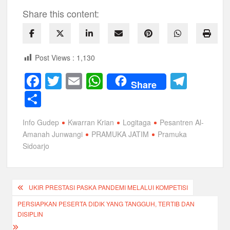
Share this content:
Post Views :
1,130
F
T
E
W
T
Share
a
wi
m
h
el
S
c
tt
ail
at
e
h
Info Gudep
Kwarran Krian
Logitaga
Pesantren Al-
e
er
s
gr
ar
Amanah Junwangi
PRAMUKA JATIM
Pramuka
b
A
a
e
Sidoarjo
o
p
m
o
p
Navigasi
UKIR PRESTASI PASKA PANDEMI MELALUI KOMPETISI
k
pos
PERSIAPKAN PESERTA DIDIK YANG TANGGUH, TERTIB DAN
DISIPLIN