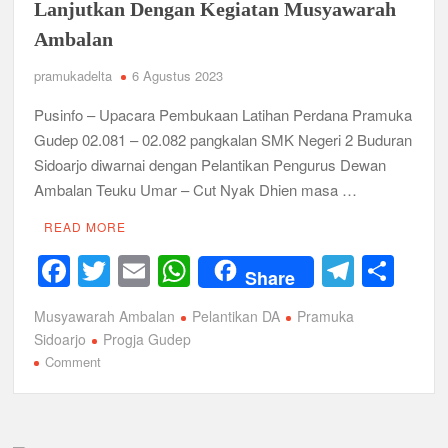
Pilih
Lanjutkan Dengan Kegiatan Musyawarah
Pradana
Ambalan
dan
Susun
pramukadelta
6 Agustus 2023
Program
Kerja
Pusinfo – Upacara Pembukaan Latihan Perdana Pramuka
Gudep 02.081 – 02.082 pangkalan SMK Negeri 2 Buduran
Sidoarjo diwarnai dengan Pelantikan Pengurus Dewan
Ambalan Teuku Umar – Cut Nyak Dhien masa …
READ MORE
F
T
E
W
T
S
Share
a
wi
m
h
el
h
Musyawarah Ambalan
Pelantikan DA
Pramuka
c
tt
ail
at
e
ar
Sidoarjo
Progja Gudep
e
er
s
gr
e
on
Comment
Lantik
b
A
a
Pengurus
o
p
m
Dewan