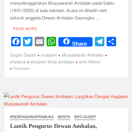
menyelenggarakan Musyawarah Ambalan pada Sabtu
(18/01/2025) di aula sekolah. Acara ini dihadiri oleh
Musran X Kwarran Jabon Jadi Titik Awal Kebangkitan
Pramuka yang Lebih Inovatif dan Progresif
seluruh anggota Dewan Ambalan Sasongko …
READ MORE
Peringanti Momentum Hardiknas, Kwarran Sedati Gelar Rapat
Kerja
F
T
E
W
T
S
Share
a
wi
m
h
el
h
Gugus Depan
musyam
Musyawarah Ambalan
c
tt
ail
at
e
ar
pradana
program kerja ambalan
smk telkom
e
er
s
gr
e
on
Comment
Ambalan
b
A
a
SMK
o
p
m
Telkom
Sidoarjo
o
p
Gelar
k
Musyawarah
Ambalan
#REBRANDINGPRAMUKA
BERITA
INFO GUDEP
Tahun
Lantik Pengurus Dewan Ambalan,
2025,