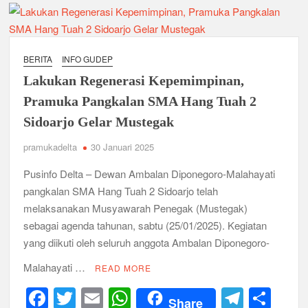
Ambalan SMAN 3 Sidoarjo Gelar Anjangsana dan Buka
Bersama 2026, Pererat Tali Persaudaraan
Relevansi Pemikiran Baden-Powell dalam Pembinaan
Kepemimpinan, Kerja Sama Tim, dan Pendidikan Karakter
BERITA
INFO GUDEP
Generasi Muda di Era Digital
Semangat “Cerdas, Ceria, Cekatan” Warnai Pesta Siaga
Lakukan Regenerasi Kepemimpinan,
Kwarran Sukodono Tahun 2026
Pramuka Pangkalan SMA Hang Tuah 2
Sidoarjo Gelar Mustegak
Berkarakter, Berprestasi, Berbudi Luhur : Lomba Tingkat I
Gudep 14.077-14.078 Pangkalan SDN Sidodadi 1 Taman
pramukadelta
30 Januari 2025
Cetak Generasi Tangguh
Pusinfo Delta – Dewan Ambalan Diponegoro-Malahayati
Pramuka SMKN 1 Jabon Tempa Disiplin dan Kepedulian
pangkalan SMA Hang Tuah 2 Sidoarjo telah
Sosial Melalui Jelajah Desa
melaksanakan Musyawarah Penegak (Mustegak)
sebagai agenda tahunan, sabtu (25/01/2025). Kegiatan
Gemuruh Semangat di Pangkalan SMP YPM 1 Taman: Saat
yang diikuti oleh seluruh anggota Ambalan Diponegoro-
Kompetisi Mencetak Karakter dan Merajut Generasi di PSCC
VI
Malahayati …
READ MORE
F
T
E
W
T
S
Perkuat Kepemimpinan dan Demokrasi, Kwarran Jabon Gelar
Dianpinsa serta Musppanitera 2026
Share