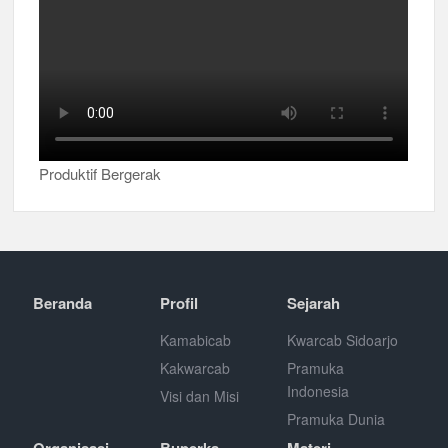
Produktif Bergerak
Beranda
Profil
Sejarah
Kamabicab
Kwarcab Sidoarjo
Kakwarcab
Pramuka
Indonesia
Visi dan Misi
Pramuka Dunia
Organisasi
Buperka
Materi