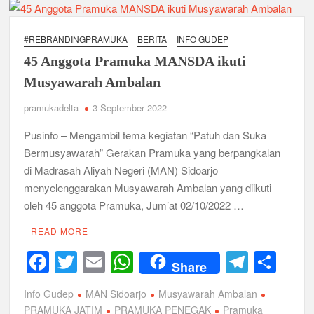
Ambalan,
o
p
Lanjutkan
k
Dengan
#REBRANDINGPRAMUKA
BERITA
INFO GUDEP
Kegiatan
45 Anggota Pramuka MANSDA ikuti
Musyawarah
Ambalan
Musyawarah Ambalan
pramukadelta
3 September 2022
Pusinfo – Mengambil tema kegiatan “Patuh dan Suka
Bermusyawarah” Gerakan Pramuka yang berpangkalan
di Madrasah Aliyah Negeri (MAN) Sidoarjo
menyelenggarakan Musyawarah Ambalan yang diikuti
oleh 45 anggota Pramuka, Jum’at 02/10/2022 …
READ MORE
F
T
E
W
T
S
Share
a
wi
m
h
el
h
Info Gudep
MAN Sidoarjo
Musyawarah Ambalan
c
tt
ail
at
e
ar
PRAMUKA JATIM
PRAMUKA PENEGAK
Pramuka