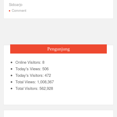
e
er
s
gr
e
Sidoarjo
on
Comment
b
A
a
45
o
p
m
Anggota
o
Pramuka
p
MANSDA
k
ikuti
Musyawarah
Pengunjung
Ambalan
Online Visitors:
8
Today's Views:
506
Today's Visitors:
472
Total Views:
1,008,367
Total Visitors:
562,928