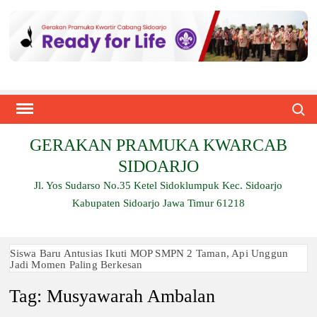
Skip
to
content
Search
GERAKAN PRAMUKA KWARCAB
SIDOARJO
Jl. Yos Sudarso No.35 Ketel Sidoklumpuk Kec. Sidoarjo
Kabupaten Sidoarjo Jawa Timur 61218
Siswa Baru Antusias Ikuti MOP SMPN 2 Taman, Api Unggun
Jadi Momen Paling Berkesan
Tag:
Musyawarah Ambalan
Berjalan 2 Kilometer hingga Taklukkan Beragam Ujian, Inilah
Perjuangan Pramuka SMK Plus NU Sidoarjo