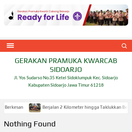
Skip
to
content
Search
GERAKAN PRAMUKA KWARCAB
SIDOARJO
Jl. Yos Sudarso No.35 Ketel Sidoklumpuk Kec. Sidoarjo
Kabupaten Sidoarjo Jawa Timur 61218
an
Berjalan 2 Kilometer hingga Taklukkan Beragam Ujian
Nothing Found