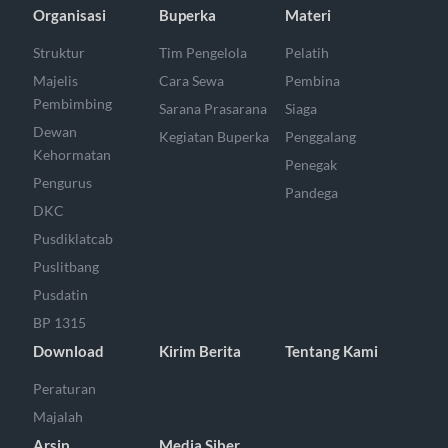
Organisasi
Buperka
Materi
Struktur
Tim Pengelola
Pelatih
Majelis
Cara Sewa
Pembina
Pembimbing
Sarana Prasarana
Siaga
Dewan
Kegiatan Buperka
Penggalang
Kehormatan
Penegak
Pengurus
Pandega
DKC
Pusdiklatcab
Puslitbang
Pusdatin
BP 1315
Download
Kirim Berita
Tentang Kami
Peraturan
Majalah
Arsip
Media Siber