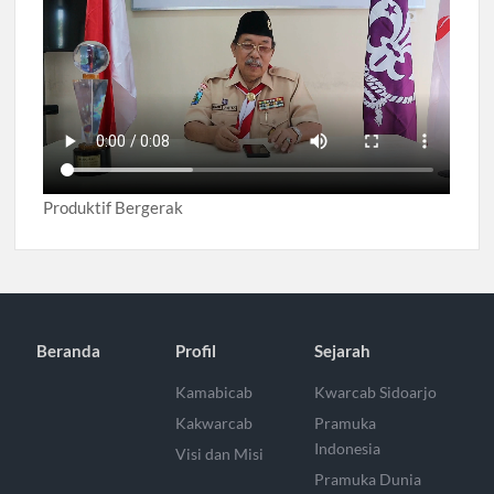
Produktif Bergerak
Beranda
Profil
Sejarah
Kamabicab
Kwarcab Sidoarjo
Kakwarcab
Pramuka
Indonesia
Visi dan Misi
Pramuka Dunia