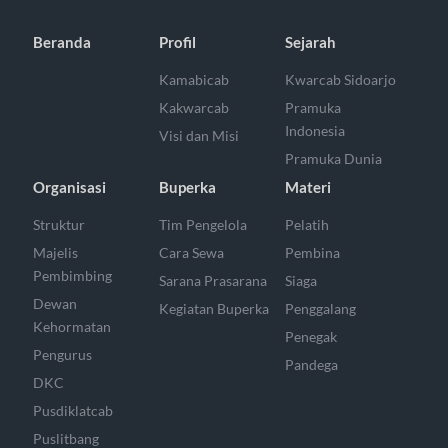
Beranda
Profil
Sejarah
Kamabicab
Kwarcab Sidoarjo
Kakwarcab
Pramuka
Indonesia
Visi dan Misi
Pramuka Dunia
Organisasi
Buperka
Materi
Struktur
Tim Pengelola
Pelatih
Majelis
Cara Sewa
Pembina
Pembimbing
Sarana Prasarana
Siaga
Dewan
Kegiatan Buperka
Penggalang
Kehormatan
Penegak
Pengurus
Pandega
DKC
Pusdiklatcab
Puslitbang