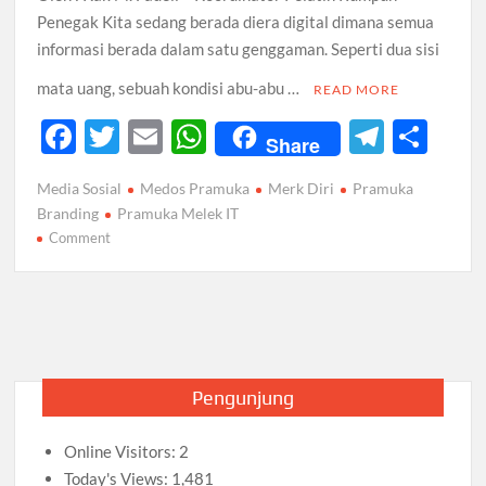
Penegak Kita sedang berada diera digital dimana semua
informasi berada dalam satu genggaman. Seperti dua sisi
mata uang, sebuah kondisi abu-abu …
READ MORE
F
T
E
W
T
S
Share
ac
w
m
h
el
h
Media Sosial
Medos Pramuka
Merk Diri
Pramuka
e
itt
ail
at
e
ar
Branding
Pramuka Melek IT
b
er
s
gr
e
on
Comment
MEDIA
o
A
a
SOSIAL
o
p
m
DAN
k
“MERK”
p
DIRI
Pengunjung
Online Visitors:
2
Today's Views:
1,481