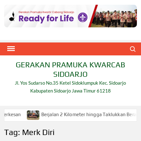
Skip
to
content
Search
GERAKAN PRAMUKA KWARCAB
SIDOARJO
Jl. Yos Sudarso No.35 Ketel Sidoklumpuk Kec. Sidoarjo
Kabupaten Sidoarjo Jawa Timur 61218
Berjalan 2 Kilometer hingga Taklukkan Beragam Ujian, I
Tag:
Merk Diri