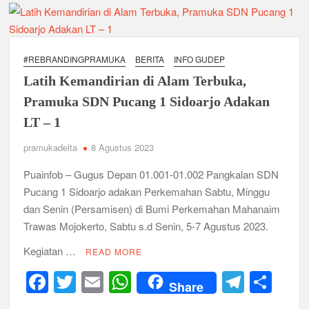
Ambalan SMAN 3 Sidoarjo Gelar Anjangsana dan Buka
Bersama 2026, Pererat Tali Persaudaraan
Relevansi Pemikiran Baden-Powell dalam Pembinaan
Kepemimpinan, Kerja Sama Tim, dan Pendidikan Karakter
#REBRANDINGPRAMUKA
BERITA
INFO GUDEP
Generasi Muda di Era Digital
Semangat “Cerdas, Ceria, Cekatan” Warnai Pesta Siaga
Latih Kemandirian di Alam Terbuka,
Kwarran Sukodono Tahun 2026
Pramuka SDN Pucang 1 Sidoarjo Adakan
LT – 1
Berkarakter, Berprestasi, Berbudi Luhur : Lomba Tingkat I
Gudep 14.077-14.078 Pangkalan SDN Sidodadi 1 Taman
pramukadelta
8 Agustus 2023
Cetak Generasi Tangguh
Puainfob – Gugus Depan 01.001-01.002 Pangkalan SDN
Pramuka SMKN 1 Jabon Tempa Disiplin dan Kepedulian
Pucang 1 Sidoarjo adakan Perkemahan Sabtu, Minggu
Sosial Melalui Jelajah Desa
dan Senin (Persamisen) di Bumi Perkemahan Mahanaim
Trawas Mojokerto, Sabtu s.d Senin, 5-7 Agustus 2023.
Gemuruh Semangat di Pangkalan SMP YPM 1 Taman: Saat
Kompetisi Mencetak Karakter dan Merajut Generasi di PSCC
Kegiatan …
VI
READ MORE
F
T
E
W
T
S
Perkuat Kepemimpinan dan Demokrasi, Kwarran Jabon Gelar
Share
Dianpinsa serta Musppanitera 2026
a
wi
m
h
el
h