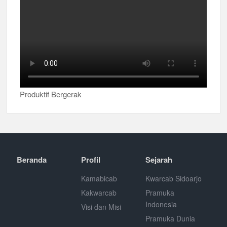
Produktif Bergerak
Beranda
Profil
Sejarah
Kamabicab
Kwarcab Sidoarjo
Kakwarcab
Pramuka
Indonesia
Visi dan Misi
Pramuka Dunia