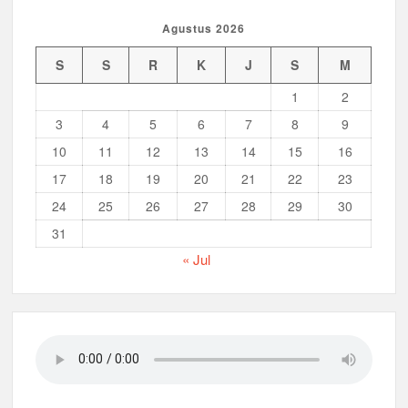
Musran X Kwarran Jabon Jadi Titik Awal Kebangkitan
Agustus 2026
Pramuka yang Lebih Inovatif dan Progresif
S
S
R
K
J
S
M
Peringanti Momentum Hardiknas, Kwarran Sedati Gelar Rapat
1
2
Kerja
3
4
5
6
7
8
9
10
11
12
13
14
15
16
17
18
19
20
21
22
23
24
25
26
27
28
29
30
31
« Jul