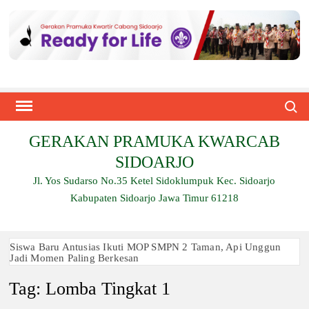
Skip
to
content
Search
GERAKAN PRAMUKA KWARCAB
SIDOARJO
Jl. Yos Sudarso No.35 Ketel Sidoklumpuk Kec. Sidoarjo
Kabupaten Sidoarjo Jawa Timur 61218
Siswa Baru Antusias Ikuti MOP SMPN 2 Taman, Api Unggun
Jadi Momen Paling Berkesan
Tag:
Lomba Tingkat 1
Berjalan 2 Kilometer hingga Taklukkan Beragam Ujian, Inilah
Perjuangan Pramuka SMK Plus NU Sidoarjo