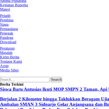
Sarana Prasarana
Kegiatan Buperka
Materi
Pelatih
Pembina
Siaga
Penggalang
Penegak
Pandega
Download
Peraturan
Majalah
Kirim Berita
Tentang Kami
Arsip
Media Siber
Search
Search
for:
Berita Terkini
Siswa Baru Antusias Ikuti MOP SMPN 2 Taman, Api
Berjalan 2 Kilometer hingga Taklukkan Beragam Uji
Ambalan SMAN 3 Sidoarjo Gelar Anjangsana dan Buk