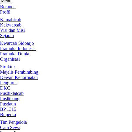
Menu
Beranda
Profil
Kamabicab
Kakwarcab
Visi dan Misi
Sejarah
Kwarcab Sidoarjo
Pramuka Indonesia
Pramuka Dunia
Organisasi
Struktur
Majelis Pembimbing
Dewan Kehormatan
Pengurus
DKC
Pusdiklatcab
Puslitbang
Pusdatin
BP 1315
Buperka
Tim Pengelola
Cara Sewa