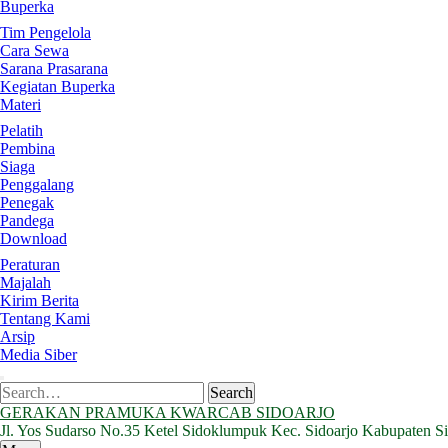
Buperka
Tim Pengelola
Cara Sewa
Sarana Prasarana
Kegiatan Buperka
Materi
Pelatih
Pembina
Siaga
Penggalang
Penegak
Pandega
Download
Peraturan
Majalah
Kirim Berita
Tentang Kami
Arsip
Media Siber
Search
Search
for:
GERAKAN PRAMUKA KWARCAB SIDOARJO
Jl. Yos Sudarso No.35 Ketel Sidoklumpuk Kec. Sidoarjo Kabupaten S