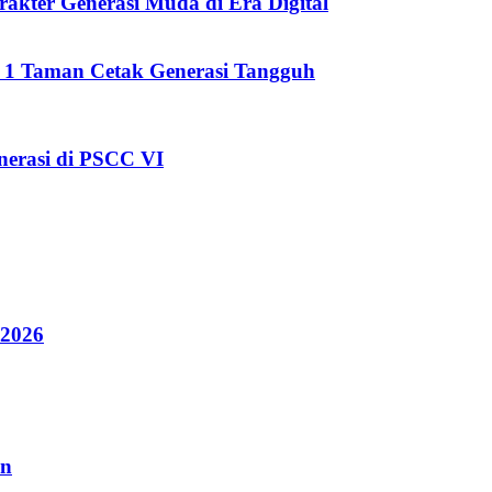
kter Generasi Muda di Era Digital
i 1 Taman Cetak Generasi Tangguh
erasi di PSCC VI
 2026
an