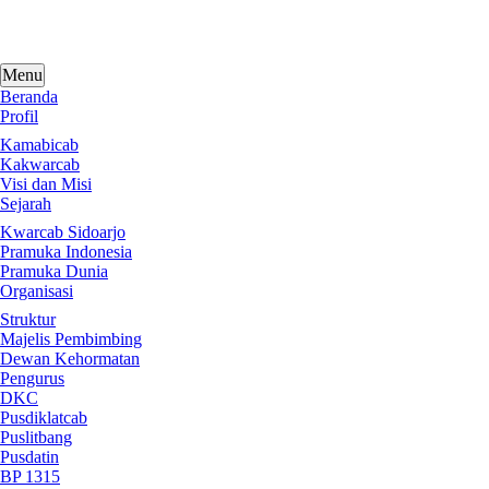
Skip
to
content
Menu
Beranda
Profil
Kamabicab
Kakwarcab
Visi dan Misi
Sejarah
Kwarcab Sidoarjo
Pramuka Indonesia
Pramuka Dunia
Organisasi
Struktur
Majelis Pembimbing
Dewan Kehormatan
Pengurus
DKC
Pusdiklatcab
Puslitbang
Pusdatin
BP 1315