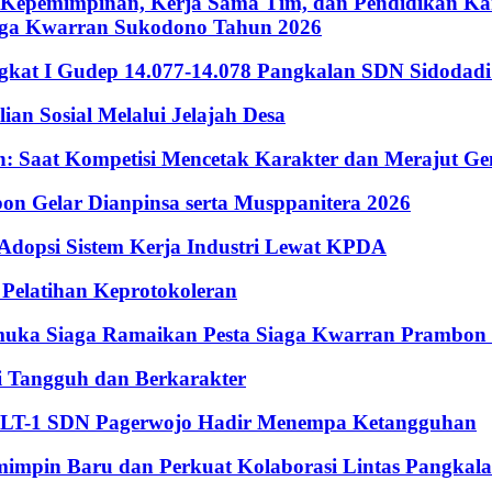
Kepemimpinan, Kerja Sama Tim, dan Pendidikan Kara
iaga Kwarran Sukodono Tahun 2026
ingkat I Gudep 14.077-14.078 Pangkalan SDN Sidodad
n Sosial Melalui Jelajah Desa
Saat Kompetisi Mencetak Karakter dan Merajut Gen
n Gelar Dianpinsa serta Musppanitera 2026
psi Sistem Kerja Industri Lewat KPDA
elatihan Keprotokoleran
amuka Siaga Ramaikan Pesta Siaga Kwarran Prambon
 Tangguh dan Berkarakter
, LT-1 SDN Pagerwojo Hadir Menempa Ketangguhan
impin Baru dan Perkuat Kolaborasi Lintas Pangkal