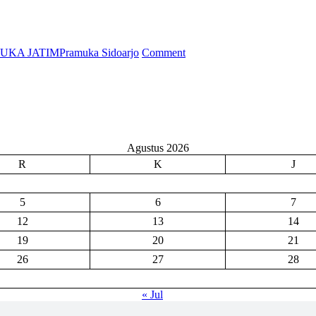
on
UKA JATIM
Pramuka Sidoarjo
Comment
PESTA
SIAGA
–
UNJUK
GIGI
PRAMUKA
SIAGA
Agustus 2026
KWARAN
R
K
J
WONOAYU
5
6
7
12
13
14
19
20
21
26
27
28
« Jul