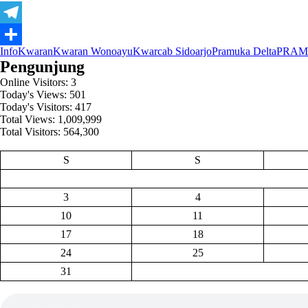
Telegram
InfoKwaran
Kwaran Wonoayu
Kwarcab Sidoarjo
Pramuka Delta
PRAM
Share
Pengunjung
Online Visitors:
3
Today's Views:
501
Today's Visitors:
417
Total Views:
1,009,999
Total Visitors:
564,300
S
S
3
4
10
11
17
18
24
25
31