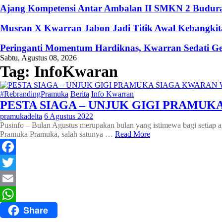
Ajang Kompetensi Antar Ambalan II SMKN 2 Buduran
Musran X Kwarran Jabon Jadi Titik Awal Kebangkita
Peringanti Momentum Hardiknas, Kwarran Sedati Ge
Sabtu, Agustus 08, 2026
Tag:
InfoKwaran
#RebrandingPramuka
Berita
Info Kwarran
PESTA SIAGA – UNJUK GIGI PRAMU
pramukadelta
6 Agustus 2022
Pusinfo – Bulan Agustus merupakan bulan yang istimewa bagi setiap a
Pramuka Pramuka, salah satunya …
Read More
Facebook
Twitter
Email
Share
WhatsApp