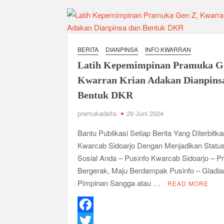
Karakter Generasi Muda di Era Digital
Semangat “Cerdas, Ceria, Cekatan” Warnai Pes
Berkarakter, Berprestasi, Berbudi Luhur : Lom
BERITA
DIANPINSA
INFO KWARRAN
Taman Cetak Generasi Tangguh
Latih Kepemimpinan Pramuka G
Pramuka SMKN 1 Jabon Tempa Disiplin dan Kep
Kwarran Krian Adakan Dianpins
Gemuruh Semangat di Pangkalan SMP YPM 1 Tam
Bentuk DKR
Generasi di PSCC VI
Perkuat Kepemimpinan dan Demokrasi, Kwarran
pramukadelta
29 Juni 2024
Bukan Cuma Kemah! Pramuka SMK YPM 3 Tama
Bantu Publikasi Setiap Berita Yang Diterbitka
Kwarran Porong Gembleng Penegak Pramuka Le
Kwarcab Sidoarjo Dengan Menjadikan Statu
Sosial Anda – Pusinfo Kwarcab Sidoarjo – Pr
Tumbuhkan Ceria dan Karakter Sejak Dini, 704
Bergerak, Maju Berdampak Pusinfo – Gladia
2026
Pimpinan Sangga atau …
READ MORE
Ceria Bersama Pramuka Siaga: Membangun Gen
Karena Karakter Tidak Dibentuk di Ruang N
Gelar Musppanitera 2026, Kwarran Taman Ceta
F