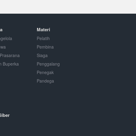
a
Materi
gelola
Pelatih
ewa
Pembina
Prasarana
Siaga
n Buperka
Penggalang
Penegak
Pandega
Siber