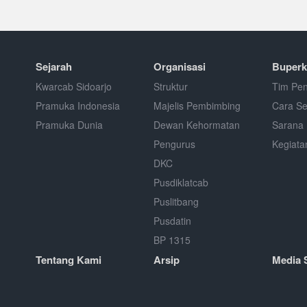
Sejarah
Organisasi
Buperk
Kwarcab Sidoarjo
Struktur
Tim Pen
Pramuka Indonesia
Majelis Pembimbing
Cara S
Pramuka Dunia
Dewan Kehormatan
Sarana 
Pengurus
Kegiata
DKC
Pusdiklatcab
Puslitbang
Pusdatin
BP 1315
Tentang Kami
Arsip
Media 