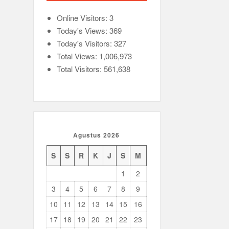
Online Visitors:
3
Today's Views:
369
Today's Visitors:
327
Total Views:
1,006,973
Total Visitors:
561,638
Agustus 2026
S
S
R
K
J
S
M
1
2
3
4
5
6
7
8
9
10
11
12
13
14
15
16
17
18
19
20
21
22
23