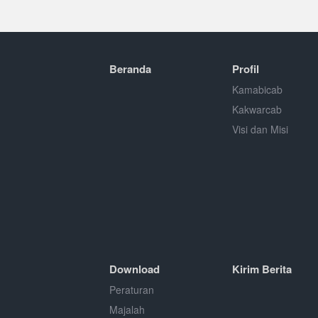
Beranda
Profil
Kamabicab
Kakwarcab
Visi dan Misi
Download
Kirim Berita
Peraturan
Majalah