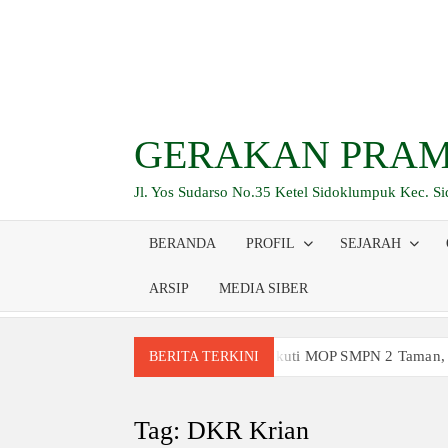
Skip
to
content
GERAKAN PRAM
Jl. Yos Sudarso No.35 Ketel Sidoklumpuk Kec. S
BERANDA
PROFIL
SEJARAH
ARSIP
MEDIA SIBER
Siswa Baru Antusias Ikuti MOP SMPN 2 Taman,
BERITA TERKINI
Berjalan 2 Kilometer hingga Taklukkan Berag
Ambalan SMAN 3 Sidoarjo Gelar Anjangsana dan
Tag:
DKR Krian
Relevansi Pemikiran Baden-Powell dalam Pemb