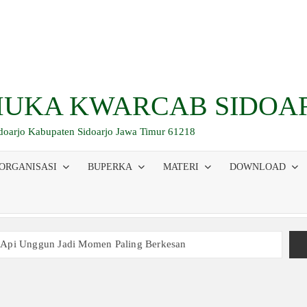
UKA KWARCAB SIDOA
idoarjo Kabupaten Sidoarjo Jawa Timur 61218
ORGANISASI
BUPERKA
MATERI
DOWNLOAD
 Api Unggun Jadi Momen Paling Berkesan
am Ujian, Inilah Perjuangan Pramuka SMK Plus NU Sidoarjo
 Buka Bersama 2026, Pererat Tali Persaudaraan
inaan Kepemimpinan, Kerja Sama Tim, dan Pendidikan