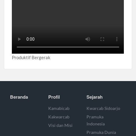
Produktif Bergerak
Beranda
Profil
Sejarah
Kamabicab
Kwarcab Sidoarjo
Kakwarcab
Pramuka
Indonesia
Visi dan Misi
Pramuka Dunia