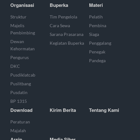
Organisasi
Buperka
Materi
Struktur
Tim Pengelola
Pelatih
Majelis
Cara Sewa
Pembina
Pembimbing
Sarana Prasarana
Siaga
Dewan
Kegiatan Buperka
Penggalang
Kehormatan
Penegak
Pengurus
Pandega
DKC
Pusdiklatcab
Puslitbang
Pusdatin
BP 1315
Download
Kirim Berita
Tentang Kami
Peraturan
Majalah
Arsip
Media Siber