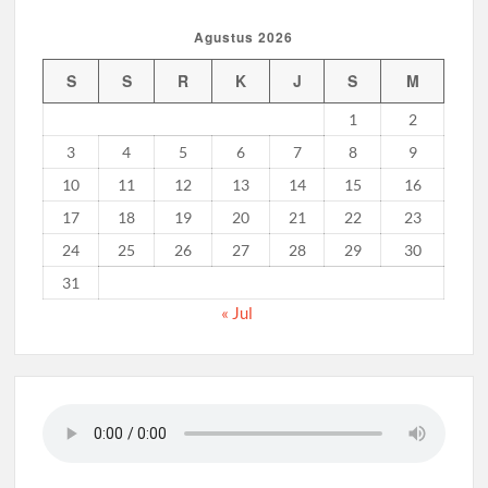
2026 Diwarnai Penampilan Tari Kreasi Berselendang
Agustus 2026
Musran X Kwarran Jabon Jadi Titik Awal Kebangkitan
Pramuka yang Lebih Inovatif dan Progresif
S
S
R
K
J
S
M
1
2
Peringanti Momentum Hardiknas, Kwarran Sedati Gelar
Rapat Kerja
3
4
5
6
7
8
9
10
11
12
13
14
15
16
17
18
19
20
21
22
23
24
25
26
27
28
29
30
31
« Jul