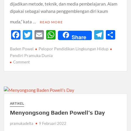
dijadikan metode, teknik, dan media pembelajaran. Alam
dipakai sebagai wahana penggemblengan diri kaum
muda,” kata …
READ MORE
F
T
E
W
T
S
Share
ac
w
m
h
el
h
Baden Powel
Pelopor Pendidikan Lingkungan Hidup
e
itt
ail
at
e
ar
Pendiri Pramuka Dunia
b
er
s
gr
e
on
Comment
Baden
o
A
a
Powell
o
p
m
Adalah
k
Pelopor
p
Pendidikan
Lingkungan
ARTIKEL
Hidup
Menyongsong Baden Powell’s Day
pramukadelta
9 Februari 2022