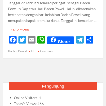
Tanggal 22 Februari selalu diperingati sebagai Baden
Powell’s Day atau Hari Baden Powel. Hal ini dikarenakan
bertepatan dengan hari kelahiran Baden Powell yang
merupakan bapak pramuka dunia. Tanggal ini kemudian …
READ MORE
F
T
E
W
T
S
Share
ac
w
m
h
el
h
Baden Powel
BP
on
Comment
e
itt
ail
at
e
ar
Menyongsong
b
er
s
gr
e
Baden
Powell’s
o
A
a
Day
o
p
m
k
p
Pengunjung
Online Visitors:
1
Today's Views:
466