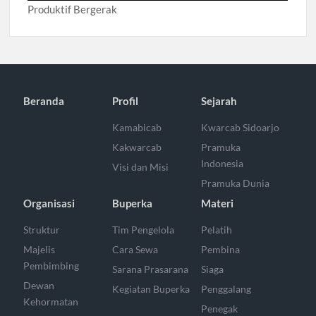
Produktif Bergerak
Beranda
Profil
Sejarah
Kamabicab
Kwarcab Sidoarjo
Kakwarcab
Pramuka
Indonesia
Visi dan Misi
Pramuka Dunia
Organisasi
Buperka
Materi
Struktur
Tim Pengelola
Pelatih
Majelis
Cara Sewa
Pembina
Pembimbing
Sarana Prasarana
Siaga
Dewan
Kegiatan Buperka
Penggalang
Kehormatan
Penegak