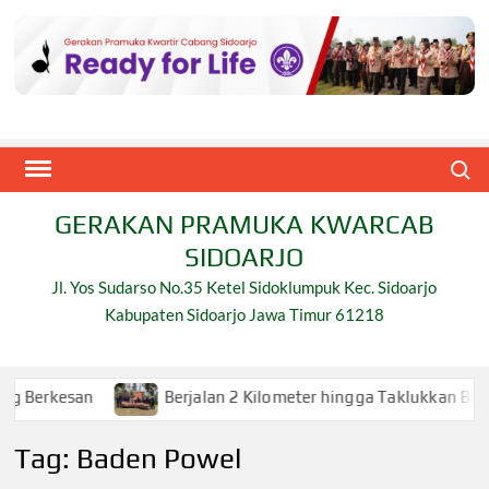
Skip
to
content
Search
GERAKAN PRAMUKA KWARCAB
SIDOARJO
Jl. Yos Sudarso No.35 Ketel Sidoklumpuk Kec. Sidoarjo
Kabupaten Sidoarjo Jawa Timur 61218
san
Berjalan 2 Kilometer hingga Taklukkan Beragam Ujia
Tag:
Baden Powel