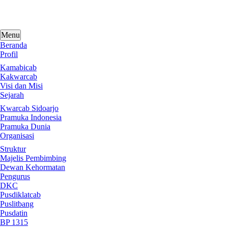
Skip
to
content
Menu
Beranda
Profil
Kamabicab
Kakwarcab
Visi dan Misi
Sejarah
Kwarcab Sidoarjo
Pramuka Indonesia
Pramuka Dunia
Organisasi
Struktur
Majelis Pembimbing
Dewan Kehormatan
Pengurus
DKC
Pusdiklatcab
Puslitbang
Pusdatin
BP 1315