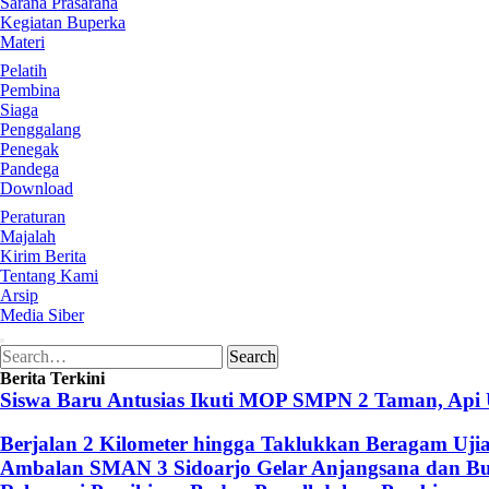
Sarana Prasarana
Kegiatan Buperka
Materi
Pelatih
Pembina
Siaga
Penggalang
Penegak
Pandega
Download
Peraturan
Majalah
Kirim Berita
Tentang Kami
Arsip
Media Siber
Search
Search
for:
Berita Terkini
Siswa Baru Antusias Ikuti MOP SMPN 2 Taman, Api
Berjalan 2 Kilometer hingga Taklukkan Beragam Uji
Ambalan SMAN 3 Sidoarjo Gelar Anjangsana dan Buk