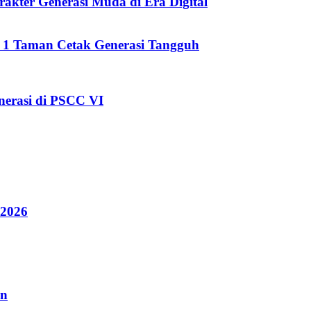
kter Generasi Muda di Era Digital
i 1 Taman Cetak Generasi Tangguh
erasi di PSCC VI
 2026
an