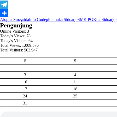
Telegram
Aloppa Smegrida
Info Gudep
Pramuka Sidoarjo
SMK PGRI 2 Sidoarjo
Share
Pengunjung
Online Visitors:
3
Today's Views:
78
Today's Visitors:
64
Total Views:
1,009,576
Total Visitors:
563,947
S
S
3
4
10
11
17
18
24
25
31