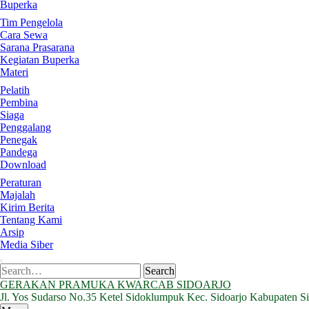
Buperka
Tim Pengelola
Cara Sewa
Sarana Prasarana
Kegiatan Buperka
Materi
Pelatih
Pembina
Siaga
Penggalang
Penegak
Pandega
Download
Peraturan
Majalah
Kirim Berita
Tentang Kami
Arsip
Media Siber
Search
Search
for:
GERAKAN PRAMUKA KWARCAB SIDOARJO
Jl. Yos Sudarso No.35 Ketel Sidoklumpuk Kec. Sidoarjo Kabupaten S