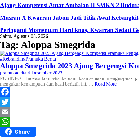
Ajang Kompetensi Antar Ambalan II SMKN 2 Buduran
Musran X Kwarran Jabon Jadi Titik Awal Kebangkita
Peringanti Momentum Hardiknas, Kwarran Sedati Ge
Sabtu, Agustus 08, 2026
Tag:
Aloppa Smegrida
#RebrandingPramuka
Berita
Aloppa Smegrida 2023 Ajang Bergengsi Ko
pramukadelta
4 Desember 2023
PUSINFO – Inovasi kompetisi kepramukaan semakin menginspirasi gug
mengukur kemampuan dari hasil berlatih ini, …
Read More
Facebook
Twitter
Email
Share
WhatsApp