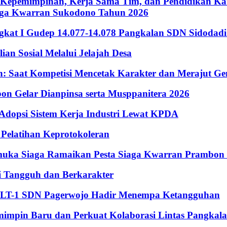
Kepemimpinan, Kerja Sama Tim, dan Pendidikan Kara
iaga Kwarran Sukodono Tahun 2026
ingkat I Gudep 14.077-14.078 Pangkalan SDN Sidodad
n Sosial Melalui Jelajah Desa
Saat Kompetisi Mencetak Karakter dan Merajut Gen
n Gelar Dianpinsa serta Musppanitera 2026
psi Sistem Kerja Industri Lewat KPDA
elatihan Keprotokoleran
amuka Siaga Ramaikan Pesta Siaga Kwarran Prambon
 Tangguh dan Berkarakter
, LT-1 SDN Pagerwojo Hadir Menempa Ketangguhan
impin Baru dan Perkuat Kolaborasi Lintas Pangkal