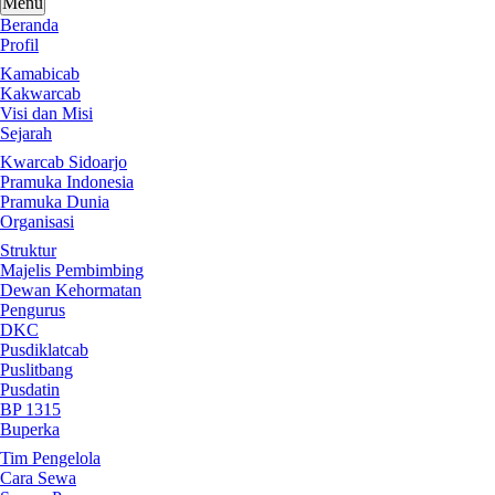
Menu
Beranda
Profil
Kamabicab
Kakwarcab
Visi dan Misi
Sejarah
Kwarcab Sidoarjo
Pramuka Indonesia
Pramuka Dunia
Organisasi
Struktur
Majelis Pembimbing
Dewan Kehormatan
Pengurus
DKC
Pusdiklatcab
Puslitbang
Pusdatin
BP 1315
Buperka
Tim Pengelola
Cara Sewa