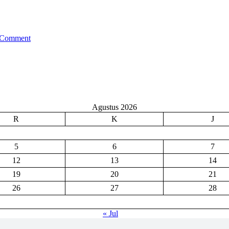
on
Comment
Aloppa
Smegrida
2023
Ajang
Bergengsi
Kompetisi
Pramuka
Agustus 2026
Penggalang
R
K
J
Sidoarjo
5
6
7
12
13
14
19
20
21
26
27
28
« Jul