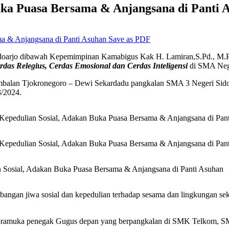
ka Puasa Bersama & Anjangsana di Panti 
Save as PDF
arjo dibawah Kepemimpinan Kamabigus Kak H. Lamiran,S.Pd., M.Pd t
rdas Relegius, Cerdas Emosional dan Cerdas Inteligensi
di SMA Nege
mbalan Tjokronegoro – Dewi Sekardadu pangkalan SMA 3 Negeri Sidoa
3/2024.
ngan jiwa sosial dan kepedulian terhadap sesama dan lingkungan seki
ta pramuka penegak Gugus depan yang berpangkalan di SMK Telkom, 