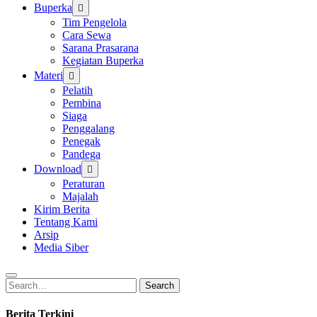
Buperka
Tim Pengelola
Cara Sewa
Sarana Prasarana
Kegiatan Buperka
Materi
Pelatih
Pembina
Siaga
Penggalang
Penegak
Pandega
Download
Peraturan
Majalah
Kirim Berita
Tentang Kami
Arsip
Media Siber
Search
Search
for:
Berita Terkini