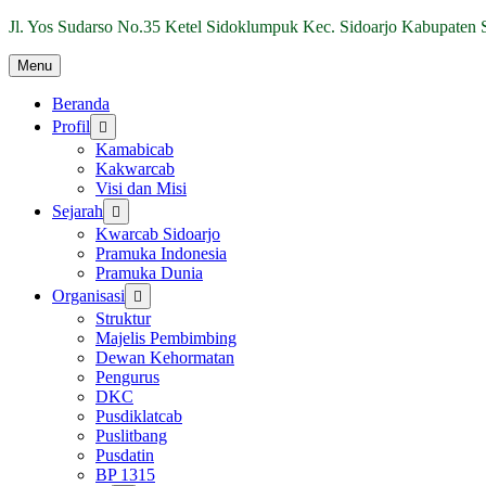
Jl. Yos Sudarso No.35 Ketel Sidoklumpuk Kec. Sidoarjo Kabupaten 
Menu
Beranda
Profil
Kamabicab
Kakwarcab
Visi dan Misi
Sejarah
Kwarcab Sidoarjo
Pramuka Indonesia
Pramuka Dunia
Organisasi
Struktur
Majelis Pembimbing
Dewan Kehormatan
Pengurus
DKC
Pusdiklatcab
Puslitbang
Pusdatin
BP 1315