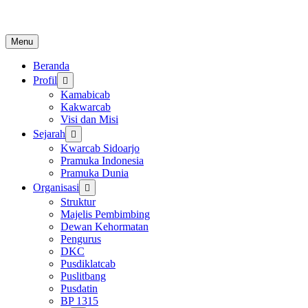
Skip
to
content
Menu
Beranda
Profil
Kamabicab
Kakwarcab
Visi dan Misi
Sejarah
Kwarcab Sidoarjo
Pramuka Indonesia
Pramuka Dunia
Organisasi
Struktur
Majelis Pembimbing
Dewan Kehormatan
Pengurus
DKC
Pusdiklatcab
Puslitbang
Pusdatin
BP 1315