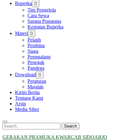
Buperka
Tim Pengelola
Cara Sewa
Sarana Prasarana
Kegiatan Buperka
Materi
Pelatih
Pembina
Siaga
Penggalang
Penegak
Pandega
Download
Peraturan
Majalah
Kirim Berita
Tentang Kami
Arsip
Media Siber
Search
Search
for:
GERAKAN PRAMUKA KWARCAB SIDOARJO