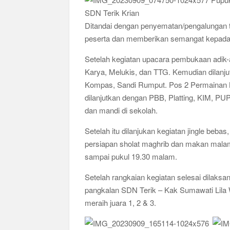
Ajang Kompetensi Antar Ambalan II SMKN 2 B
Musran X Kwarran Jabon Jadi Titik Awal Keban
Ditandai dengan penyematan/pengalungan ta
Peringanti Momentum Hardiknas, Kwarran Seda
peserta dan memberikan semangat kepada s
Setelah kegiatan upacara pembukaan adik-
Karya, Melukis, dan TTG. Kemudian dilanjut
Kompas, Sandi Rumput. Pos 2 Permainan K
dilanjutkan dengan PBB, Platting, KIM, PU
dan mandi di sekolah.
Setelah itu dilanjukan kegiatan jingle beba
persiapan sholat maghrib dan makan malam 
sampai pukul 19.30 malam.
Setelah rangkaian kegiatan selesai dilak
pangkalan SDN Terik – Kak Sumawati Lila 
meraih juara 1, 2 & 3.