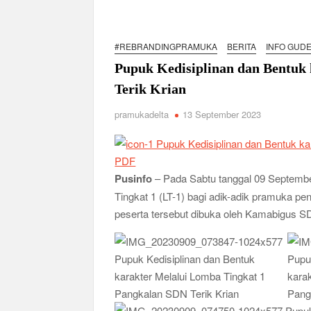
Karakter Generasi Muda di Era Digital
Semangat “Cerdas, Ceria, Cekatan” Warnai Pes
#REBRANDINGPRAMUKA
BERITA
INFO GUD
Berkarakter, Berprestasi, Berbudi Luhur : Lom
Pupuk Kedisiplinan dan Bentuk
Taman Cetak Generasi Tangguh
Terik Krian
Pramuka SMKN 1 Jabon Tempa Disiplin dan Kep
pramukadelta
13 September 2023
Gemuruh Semangat di Pangkalan SMP YPM 1 Tam
Generasi di PSCC VI
Perkuat Kepemimpinan dan Demokrasi, Kwarran
PDF
Bukan Cuma Kemah! Pramuka SMK YPM 3 Tama
Pusinfo
– Pada Sabtu tanggal 09 Septemb
Kwarran Porong Gembleng Penegak Pramuka Le
Tingkat 1 (LT-1) bagi adik-adik pramuka pen
peserta tersebut dibuka oleh Kamabigus SD
Tumbuhkan Ceria dan Karakter Sejak Dini, 704
2026
Ceria Bersama Pramuka Siaga: Membangun Gen
Karena Karakter Tidak Dibentuk di Ruang N
Gelar Musppanitera 2026, Kwarran Taman Ceta