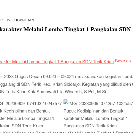
ta Siaga Kwarran Sukodono Tahun 2026
EP
INFO KWARRAN
ba Tingkat I Gudep 14.077-14.078 Pangkalan SDN Sidodadi 1
 karakter Melalui Lomba Tingkat 1 Pangkalan SDN
edulian Sosial Melalui Jelajah Desa
an: Saat Kompetisi Mencetak Karakter dan Merajut
Save as
 Jabon Gelar Dianpinsa serta Musppanitera 2026
n Adopsi Sistem Kerja Industri Lewat KPDA
er 2023 Gugus Depan 09.023 – 09.024 melaksanakan kegiatan Lom
wat Pelatihan Keprotokoleran
ggalang di SDN Terik Kec. Krian Sidoarjo. Kegiatan yang diikuti oleh
N Terik Krian Kak Sumawati Lila Winarsih, S.Pd., M.Si.
 Pramuka Siaga Ramaikan Pesta Siaga Kwarran Prambon
erasi Tangguh dan Berkarakter
yaman, LT-1 SDN Pagerwojo Hadir Menempa Ketangguhan
k Pemimpin Baru dan Perkuat Kolaborasi Lintas Pangkalan