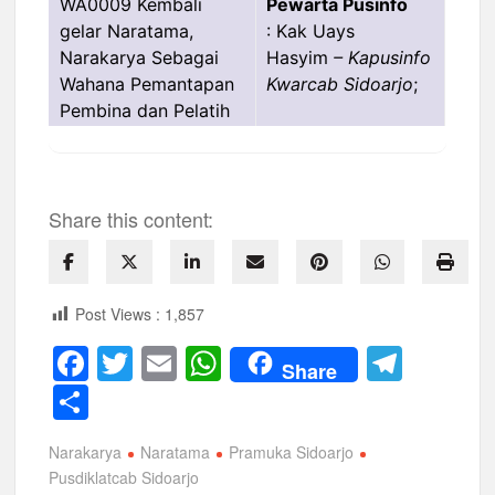
Pewarta Pusinfo
: Kak Uays
Hasyim
– Kapusinfo
Kwarcab Sidoarjo
;
Share this content:
Post Views :
1,857
F
T
E
W
T
Share
a
wi
m
h
el
S
c
tt
ail
at
e
h
Narakarya
Naratama
Pramuka Sidoarjo
e
er
s
gr
ar
Pusdiklatcab Sidoarjo