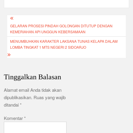
b
A
a
e
o
p
m
Navigasi
o
p
GELARAN PROSESI PINDAH GOLONGAN DITUTUP DENGAN
pos
k
KEMERIAHAN API UNGGUN KEBERSAMAAN
MENUMBUHKAN KARAKTER LAKSANA TUNAS KELAPA DALAM
LOMBA TINGKAT 1 MTS NEGERI 2 SIDOARJO
Tinggalkan Balasan
Alamat email Anda tidak akan
dipublikasikan.
Ruas yang wajib
ditandai
*
Komentar
*