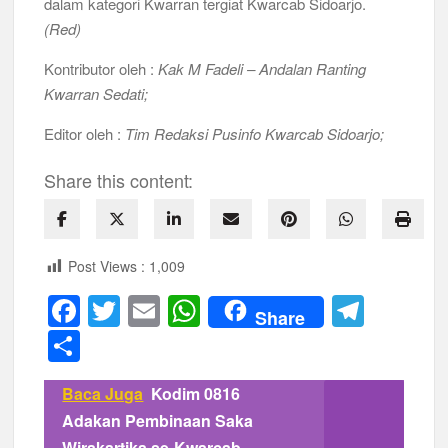
dalam kategori Kwarran tergiat Kwarcab Sidoarjo.
(Red)
Kontributor oleh :
Kak M Fadeli – Andalan Ranting
Kwarran Sedati;
Editor oleh :
Tim Redaksi Pusinfo Kwarcab Sidoarjo;
Share this content:
Post Views :
1,009
F
T
E
W
T
Share
a
wi
m
h
el
S
c
tt
ail
at
e
h
Baca Juga
Kodim 0816
e
er
s
gr
ar
Adakan Pembinaan Saka
b
A
a
e
Wirakartika se-Kwarcab