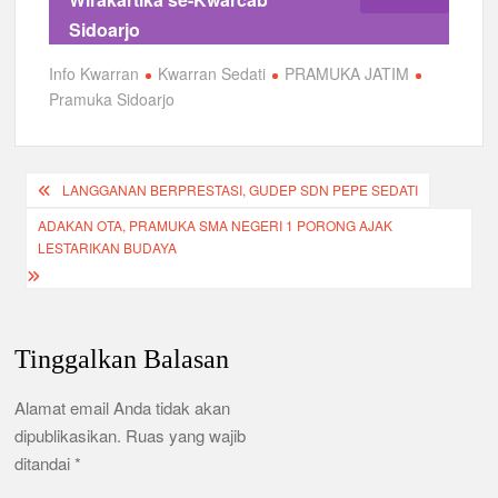
o
p
m
Sidoarjo
o
p
Info Kwarran
Kwarran Sedati
PRAMUKA JATIM
k
Pramuka Sidoarjo
Navigasi
LANGGANAN BERPRESTASI, GUDEP SDN PEPE SEDATI
pos
ADAKAN OTA, PRAMUKA SMA NEGERI 1 PORONG AJAK
LESTARIKAN BUDAYA
Tinggalkan Balasan
Alamat email Anda tidak akan
dipublikasikan.
Ruas yang wajib
ditandai
*