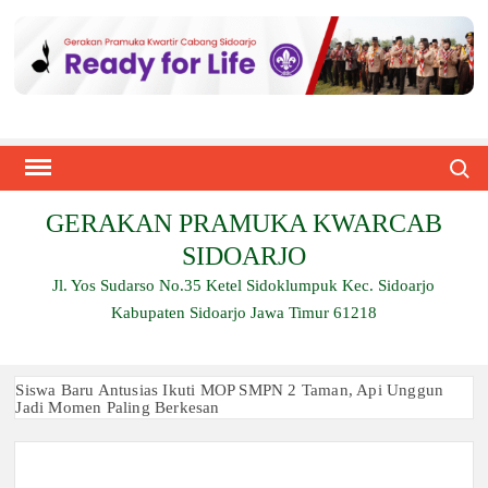
Skip
to
content
Search
GERAKAN PRAMUKA KWARCAB
SIDOARJO
Jl. Yos Sudarso No.35 Ketel Sidoklumpuk Kec. Sidoarjo
Kabupaten Sidoarjo Jawa Timur 61218
Siswa Baru Antusias Ikuti MOP SMPN 2 Taman, Api Unggun
Jadi Momen Paling Berkesan
Berjalan 2 Kilometer hingga Taklukkan Beragam Ujian, Inilah
Perjuangan Pramuka SMK Plus NU Sidoarjo