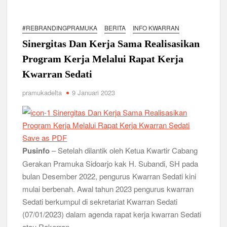
Ambalan SMAN 3 Sidoarjo Gelar Anjangsana dan Buka
Bersama 2026, Pererat Tali Persaudaraan
#REBRANDINGPRAMUKA
BERITA
INFO KWARRAN
Relevansi Pemikiran Baden-Powell dalam Pembinaan
Kepemimpinan, Kerja Sama Tim, dan Pendidikan Karakter
Sinergitas Dan Kerja Sama Realisasikan
Generasi Muda di Era Digital
Semangat “Cerdas, Ceria, Cekatan” Warnai Pesta Siaga
Program Kerja Melalui Rapat Kerja
Kwarran Sukodono Tahun 2026
Kwarran Sedati
pramukadelta
9 Januari 2023
Berkarakter, Berprestasi, Berbudi Luhur : Lomba Tingkat I
Gudep 14.077-14.078 Pangkalan SDN Sidodadi 1 Taman
Cetak Generasi Tangguh
Pramuka SMKN 1 Jabon Tempa Disiplin dan Kepedulian
Save as PDF
Sosial Melalui Jelajah Desa
Pusinfo
– Setelah dilantik oleh Ketua Kwartir Cabang
Gerakan Pramuka Sidoarjo kak H. Subandi, SH pada
Gemuruh Semangat di Pangkalan SMP YPM 1 Taman: Saat
bulan Desember 2022, pengurus Kwarran Sedati kini
Kompetisi Mencetak Karakter dan Merajut Generasi di PSCC
VI
mulai berbenah. Awal tahun 2023 pengurus kwarran
Sedati berkumpul di sekretariat Kwarran Sedati
(07/01/2023) dalam agenda rapat kerja kwarran Sedati
Perkuat Kepemimpinan dan Demokrasi, Kwarran Jabon Gelar
Dianpinsa serta Musppanitera 2026
atau Rakerran.