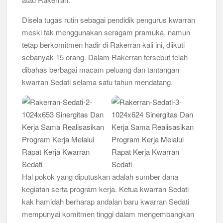
Bukan Cuma Kemah! Pramuka SMK YPM 3 Taman Adopsi
Disela tugas rutin sebagai pendidik pengurus kwarran
Sistem Kerja Industri Lewat KPDA
meski tak menggunakan seragam pramuka, namun
tetap berkomitmen hadir di Rakerran kali ini, diikuti
Kwarran Porong Gembleng Penegak Pramuka Lewat Pelatihan
sebanyak 15 orang. Dalam Rakerran tersebut telah
Keprotokoleran
dibahas berbagai macam peluang dan tantangan
kwarran Sedati selama satu tahun mendatang.
Tumbuhkan Ceria dan Karakter Sejak Dini, 704 Pramuka
Siaga Ramaikan Pesta Siaga Kwarran Prambon 2026
Ceria Bersama Pramuka Siaga: Membangun Generasi Tangguh
dan Berkarakter
Karena Karakter Tidak Dibentuk di Ruang Nyaman, LT-1
SDN Pagerwojo Hadir Menempa Ketangguhan
Hal pokok yang diputuskan adalah sumber dana
Gelar Musppanitera 2026, Kwarran Taman Cetak Pemimpin
Baru dan Perkuat Kolaborasi Lintas Pangkalan
kegiatan serta program kerja. Ketua kwarran Sedati
kak hamidah berharap andalan baru kwarran Sedati
Ajang Kompetensi Antar Ambalan II SMKN 2 Buduran 2026
mempunyai komitmen tinggi dalam mengembangkan
Diwarnai Penampilan Tari Kreasi Berselendang