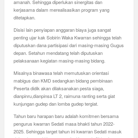
amanah. Sehingga diperlukan sinergitas dan
kerjasama dalam merealisasikan program yang
Musran X Kwarran Jabon Jadi Titik Awal Kebangkitan
Pramuka yang Lebih Inovatif dan Progresif
ditetapkan.
Disisi lain penyiapan anggaran biaya juga sangat
Peringanti Momentum Hardiknas, Kwarran Sedati Gelar Rapat
Kerja
penting ujar kak Sobirin Waka Kwarran sehingga telah
diputuskan dana partisipasi dari masing-masing Gugus
depan. Setahun mendatang telah diputuskan
pelaksanaan kegiatan masing-masing bidang.
Misalnya binawasa telah memutuskan orientasi
mabigus dan KMD sedangkan bidang pembinaan
Peserta didik akan dilaksanakan pesta siaga,
dianpinru,dianpinsa LT 2, raimuna ranting serta giat
kunjungan gudep dan lomba gudep tergiat.
Tahun baru harapan baru adalah komitmen bersama
pengurus kwarran Sedati masa bhakti tahun 2022-
2025. Sehingga target tahun ini kwarran Sedati masuk