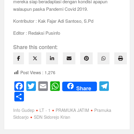
mereka siap beradaptasi dengan kondisi apapun
walaupun paska Pandemi Covid 2019.
Kontributor : Kak Fajar Adi Santoso, S.Pd
Editor : Redaksi Pusinfo
Share this content:
Post Views :
1,276
F
T
E
W
T
Share
a
wi
m
h
el
S
c
tt
ail
at
e
h
Info Gudep
LT - 1
PRAMUKA JATIM
Pramuka
e
er
s
gr
ar
Sidoarjo
SDN Sidorejo Krian
b
A
a
e
o
p
m