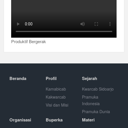
Produktif Bergerak
Beranda
Profil
Sejarah
Kamabicab
Kwarcab Sidoarjo
Kakwarcab
Pramuka
Indonesia
Visi dan Misi
Pramuka Dunia
Organisasi
Buperka
Materi