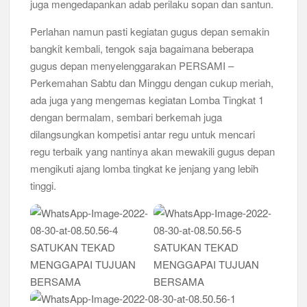
juga mengedapankan adab perilaku sopan dan santun.
Musran X Kwarran Jabon Jadi Titik Awal Kebangkitan
Perlahan namun pasti kegiatan gugus depan semakin
Pramuka yang Lebih Inovatif dan Progresif
bangkit kembali, tengok saja bagaimana beberapa
gugus depan menyelenggarakan PERSAMI –
Peringanti Momentum Hardiknas, Kwarran Sedati Gelar Rapat
Kerja
Perkemahan Sabtu dan Minggu dengan cukup meriah,
ada juga yang mengemas kegiatan Lomba Tingkat 1
dengan bermalam, sembari berkemah juga
dilangsungkan kompetisi antar regu untuk mencari
regu terbaik yang nantinya akan mewakili gugus depan
mengikuti ajang lomba tingkat ke jenjang yang lebih
tinggi.