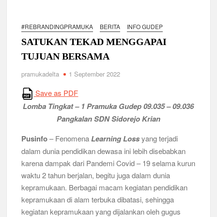
Ambalan SMAN 3 Sidoarjo Gelar Anjangsana dan Buka
Bersama 2026, Pererat Tali Persaudaraan
#REBRANDINGPRAMUKA
BERITA
INFO GUDEP
Relevansi Pemikiran Baden-Powell dalam Pembinaan
Kepemimpinan, Kerja Sama Tim, dan Pendidikan Karakter
SATUKAN TEKAD MENGGAPAI
Generasi Muda di Era Digital
Semangat “Cerdas, Ceria, Cekatan” Warnai Pesta Siaga
TUJUAN BERSAMA
Kwarran Sukodono Tahun 2026
pramukadelta
1 September 2022
Berkarakter, Berprestasi, Berbudi Luhur : Lomba Tingkat I
Save as PDF
Gudep 14.077-14.078 Pangkalan SDN Sidodadi 1 Taman
Cetak Generasi Tangguh
Lomba Tingkat – 1 Pramuka Gudep 09.035 – 09.036
Pangkalan SDN Sidorejo Krian
Pramuka SMKN 1 Jabon Tempa Disiplin dan Kepedulian
Sosial Melalui Jelajah Desa
Pusinfo
– Fenomena
Learning Loss
yang terjadi
dalam dunia pendidikan dewasa ini lebih disebabkan
karena dampak dari Pandemi Covid – 19 selama kurun
Gemuruh Semangat di Pangkalan SMP YPM 1 Taman: Saat
Kompetisi Mencetak Karakter dan Merajut Generasi di PSCC
waktu 2 tahun berjalan, begitu juga dalam dunia
VI
kepramukaan. Berbagai macam kegiatan pendidikan
kepramukaan di alam terbuka dibatasi, sehingga
Perkuat Kepemimpinan dan Demokrasi, Kwarran Jabon Gelar
kegiatan kepramukaan yang dijalankan oleh gugus
Dianpinsa serta Musppanitera 2026