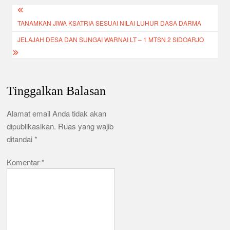
Navigasi
o
p
TANAMKAN JIWA KSATRIA SESUAI NILAI LUHUR DASA DARMA
pos
k
JELAJAH DESA DAN SUNGAI WARNAI LT – 1 MTSN 2 SIDOARJO
Tinggalkan Balasan
Alamat email Anda tidak akan
dipublikasikan.
Ruas yang wajib
ditandai
*
Komentar
*