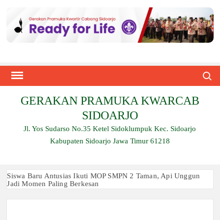
Skip
to
content
Search
GERAKAN PRAMUKA KWARCAB
SIDOARJO
Jl. Yos Sudarso No.35 Ketel Sidoklumpuk Kec. Sidoarjo
Kabupaten Sidoarjo Jawa Timur 61218
Siswa Baru Antusias Ikuti MOP SMPN 2 Taman, Api Unggun
Jadi Momen Paling Berkesan
Berjalan 2 Kilometer hingga Taklukkan Beragam Ujian, Inilah
Perjuangan Pramuka SMK Plus NU Sidoarjo