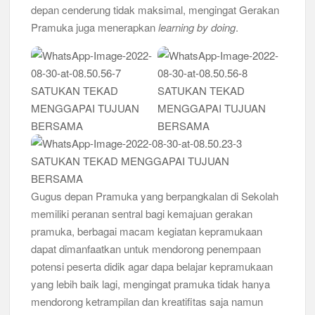
depan cenderung tidak maksimal, mengingat Gerakan
Bukan Cuma Kemah! Pramuka SMK YPM 3 Taman Adopsi
Pramuka juga menerapkan
learning by doing
.
Sistem Kerja Industri Lewat KPDA
Kwarran Porong Gembleng Penegak Pramuka Lewat Pelatihan
Keprotokoleran
Tumbuhkan Ceria dan Karakter Sejak Dini, 704 Pramuka
Siaga Ramaikan Pesta Siaga Kwarran Prambon 2026
Ceria Bersama Pramuka Siaga: Membangun Generasi Tangguh
dan Berkarakter
Gugus depan Pramuka yang berpangkalan di Sekolah
Karena Karakter Tidak Dibentuk di Ruang Nyaman, LT-1
memiliki peranan sentral bagi kemajuan gerakan
SDN Pagerwojo Hadir Menempa Ketangguhan
pramuka, berbagai macam kegiatan kepramukaan
dapat dimanfaatkan untuk mendorong penempaan
Gelar Musppanitera 2026, Kwarran Taman Cetak Pemimpin
Baru dan Perkuat Kolaborasi Lintas Pangkalan
potensi peserta didik agar dapa belajar kepramukaan
yang lebih baik lagi, mengingat pramuka tidak hanya
Ajang Kompetensi Antar Ambalan II SMKN 2 Buduran 2026
mendorong ketrampilan dan kreatifitas saja namun
Diwarnai Penampilan Tari Kreasi Berselendang